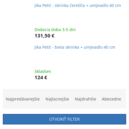
Jika Petit - skrinka čerešňa + umývadlo 40 cm
Dodacia doba 3-5 dní
131,50 €
Jika Petit - biela skrinka + umývadlo 40 cm
Skladom
124 €
R
a
Najpredávanejšie
Najlacnejšie
Najdrahšie
Abecedne
d
e
n
OTVORIŤ FILTER
i