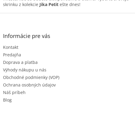
skrinku z kolekcie
Jika Petit
ešte dnes!
Z
á
p
ä
Informácie pre vás
t
Kontakt
i
e
Predajňa
Doprava a platba
Výhody nákupu u nás
Obchodné podmienky (VOP)
Ochrana osobných údajov
Náš príbeh
Blog