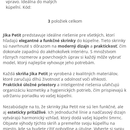
vpravo. Ideálna do malých
kúpeľní. Kód:
H45J5111753001. Bez
batérie.
3
položiek celkom
O
v
l
Jika Petit
predstavuje ideálne riešenie pre všetkých, ktorí
á
hľadajú
elegantné a funkčné skrinky
do kúpeľne. Tieto skrinky
d
sú navrhnuté s dôrazom na
moderný dizajn
a
praktickosť
, čím
a
dokonale zapadnú do akéhokoľvek interiéru. S množstvom
c
rôznych rozmerov a povrchových úprav si každý môže vybrať
i
model, ktorý najlepšie vyhovuje jeho potrebám.
e
p
Každá
skriňa Jika Petit
je vyrobená z kvalitných materiálov,
r
ktoré zaručujú dlhú životnosť a odolnosť voči vlhkosti.
v
Praktické úložné priestory
a inteligentné riešenia uľahčujú
k
organizáciu kozmetiky a hygienických potrieb, čím prispievajú k
y
udržaniu poriadku vo vašej kúpeľni.
v
ý
Nezabúdajte na to, že skrinky Jika Petit nie sú len funkčné, ale
p
aj
esteticky príťažlivé
. Ich jednoduché línie a nadčasový dizajn
i
vytvárajú harmonický vzhľad, ktorý dodá vašej kúpeľni šmrnc.
s
Objavte výhody týchto skríň a premeňte svoju kúpeľňu na
u
miesto, kde sa budete cítiť pohodlne a útulne. Vyberte si svoju