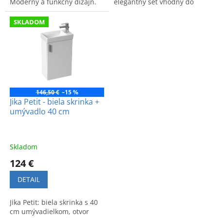
Moderný a funkčný dizajn.
elegantný set vhodný do
Kód produktu:
malých kúpeľní. Kód:
4.5351.1.175.302.1.
4.5351.1.175.308.1.
SKLADOM
146,50 €
–15 %
Jika Petit - biela skrinka +
umývadlo 40 cm
Skladom
124 €
DETAIL
Jika Petit: biela skrinka s 40
cm umývadielkom, otvor