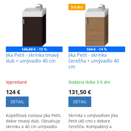
e
V
p
3-5 dní
ý
r
p
o
i
d
s
u
p
k
r
t
o
146,50 €
–15 %
154 €
–14 %
o
d
Jika Petit - skrinka tmavý
Jika Petit - skrinka
v
dub + umývadlo 40 cm
čerešňa + umývadlo 40
u
cm
k
t
o
Vypredané
Dodacia doba 3-5 dní
v
124 €
131,50 €
DETAIL
DETAIL
Kúpeľňová zostava Jika Petit,
Skrinka s umývadlom Jika
dekor tmavý dub. Obsahuje
Petit (40 cm) v dekore
skrinku a 40 cm umývadlo.
čerešňa. Kompaktný a