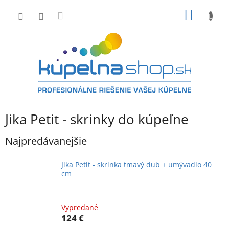
Prejsť
NÁKU
na
obsah
KOŠÍK
Jika Petit - skrinky do kúpeľne
Najpredávanejšie
Jika Petit - skrinka tmavý dub + umývadlo 40
cm
Vypredané
124 €