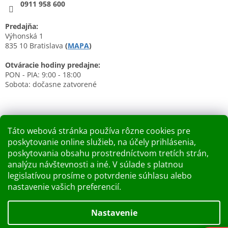
0911 958 600
Predajňa:
Výhonská 1
835 10 Bratislava
(
MAPA
)
Otváracie hodiny predajne:
PON - PIA: 9:00 - 18:00
Sobota: dočasne zatvorené
Táto webová stránka používa rôzne cookies pre
poskytovanie online služieb, na účely prihlásenia,
Nákupný košík
poskytovania obsahu prostredníctvom tretích strán,
analýzu návštevnosti a iné. V súlade s platnou
0
KS /
0 €
legislatívou prosíme o potvrdenie súhlasu alebo
nastavenie vašich preferencií.
Vytvoril Shoptet
Nastavenie