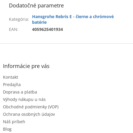
Dodatočné parametre
Hansgrohe Rebris E - čierne a chrómové
Kategória
:
batérie
EAN
:
4059625401934
Z
á
p
ä
Informácie pre vás
t
Kontakt
i
e
Predajňa
Doprava a platba
Výhody nákupu u nás
Obchodné podmienky (VOP)
Ochrana osobných údajov
Náš príbeh
Blog