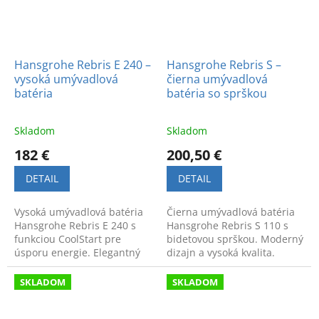
Hansgrohe Rebris E 240 –
Hansgrohe Rebris S –
vysoká umývadlová
čierna umývadlová
batéria
batéria so sprškou
Skladom
Skladom
182 €
200,50 €
DETAIL
DETAIL
Vysoká umývadlová batéria
Čierna umývadlová batéria
Hansgrohe Rebris E 240 s
Hansgrohe Rebris S 110 s
funkciou CoolStart pre
bidetovou sprškou. Moderný
úsporu energie. Elegantný
dizajn a vysoká kvalita.
dizajn a prvotriedna kvalita.
Navštívte náš showroom v
Kód produktu: 72581000.
Bratislave a pozrite si ju
SKLADOM
SKLADOM
naživo.