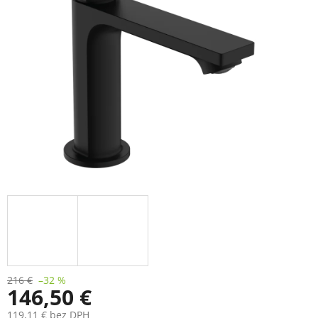
216 €
–32 %
146,50 €
119,11 € bez DPH