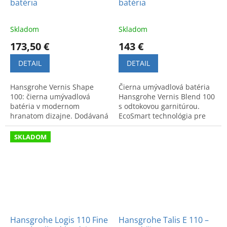
batéria
batéria
Skladom
Skladom
173,50 €
143 €
DETAIL
DETAIL
Hansgrohe Vernis Shape
Čierna umývadlová batéria
100: čierna umývadlová
Hansgrohe Vernis Blend 100
batéria v modernom
s odtokovou garnitúrou.
hranatom dizajne. Dodávaná
EcoSmart technológia pre
s praktickou odtokovou
úsporu vody. Kód produktu:
garnitúrou. Kvalitné
71551670.
SKLADOM
spracovanie svetoznámej
značky.
Hansgrohe Logis 110 Fine
Hansgrohe Talis E 110 –