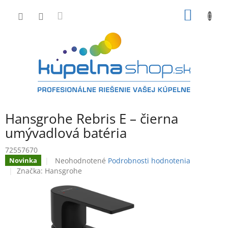
Prejsť
NÁKU
na
obsah
KOŠÍK
Hansgrohe Rebris E – čierna
umývadlová batéria
72557670
Priemerné
Neohodnotené
Podrobnosti hodnotenia
Novinka
hodnotenie
Značka:
Hansgrohe
produktu
je
0,0
z
5
hviezdičiek.