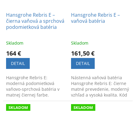
Hansgrohe Rebris E –
Hansgrohe Rebris E –
čierna vaňová a sprchová
vaňová batéria
podomietková batéria
Skladom
Skladom
164 €
161,50 €
DETAIL
DETAIL
Hansgrohe Rebris E:
Nástenná vaňová batéria
moderná podomietková
Hansgrohe Rebris E: čierne
vaňovo-sprchová batéria v
matné prevedenie, moderný
matnej čiernej farbe.
vzhľad a vysoká kvalita. Kód
Kvalitný dizajn a luxusný
výrobku: 72450670.
vzhľad pre vašu kúpeľňu.
SKLADOM
SKLADOM