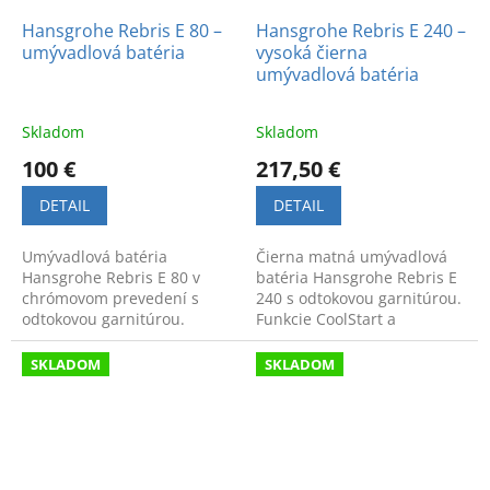
Hansgrohe Rebris E 80 –
Hansgrohe Rebris E 240 –
umývadlová batéria
vysoká čierna
umývadlová batéria
Skladom
Skladom
100 €
217,50 €
DETAIL
DETAIL
Umývadlová batéria
Čierna matná umývadlová
Hansgrohe Rebris E 80 v
batéria Hansgrohe Rebris E
chrómovom prevedení s
240 s odtokovou garnitúrou.
odtokovou garnitúrou.
Funkcie CoolStart a
Moderný dizajn.
EcoSmart pre úsporu vody a
energie. Moderný vysoký
SKLADOM
SKLADOM
dizajn.