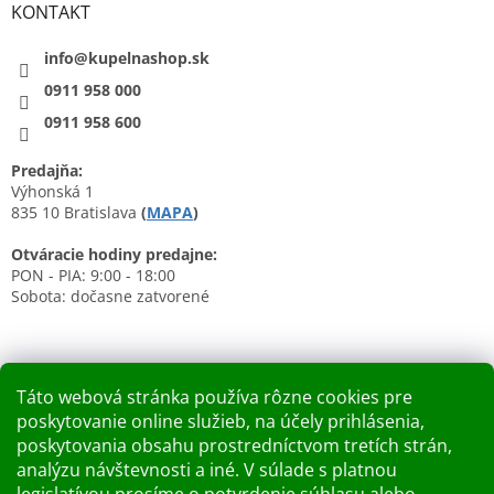
KONTAKT
info@kupelnashop.sk
0911 958 000
0911 958 600
Predajňa:
Výhonská 1
835 10 Bratislava
(
MAPA
)
Otváracie hodiny predajne:
PON - PIA: 9:00 - 18:00
Sobota: dočasne zatvorené
Táto webová stránka používa rôzne cookies pre
poskytovanie online služieb, na účely prihlásenia,
Nákupný košík
poskytovania obsahu prostredníctvom tretích strán,
analýzu návštevnosti a iné. V súlade s platnou
0
KS /
0 €