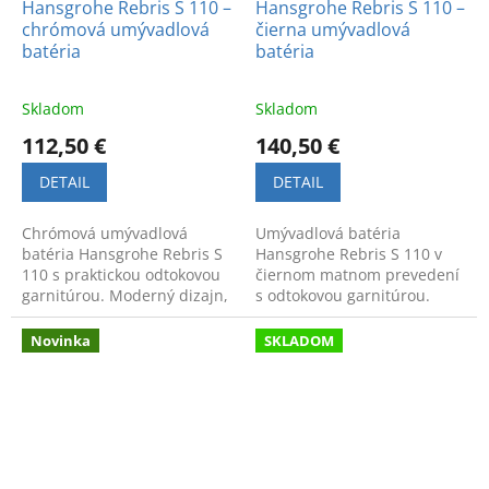
Hansgrohe Rebris S 110 –
Hansgrohe Rebris S 110 –
chrómová umývadlová
čierna umývadlová
batéria
batéria
Skladom
Skladom
112,50 €
140,50 €
DETAIL
DETAIL
Chrómová umývadlová
Umývadlová batéria
batéria Hansgrohe Rebris S
Hansgrohe Rebris S 110 v
110 s praktickou odtokovou
čiernom matnom prevedení
garnitúrou. Moderný dizajn,
s odtokovou garnitúrou.
kvalitné vyhotovenie a
Moderný dizajn a vysoká
vysoký komfort pri
kvalita pre vašu kúpeľňu.
Novinka
SKLADOM
používaní.