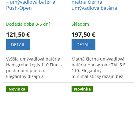
– umývadlová batéria +
matná čierna
Push-Open
umývadlová batéria
Dodacia doba 3-5 dní
Skladom
121,50 €
197,50 €
DETAIL
DETAIL
Vyššia umývadlová batéria
Matná čierna umývadlová
Hansgrohe Logis 110 Fine s
batéria Hansgrohe TALIS E
push-open piletou.
110. Elegantný
Elegantný dizajn a
minimalistický dizajn bez
maximálna funkčnosť pre
odtokovej garnitúry. Vysoká
modernú kúpeľňu.
kvalita pre moderný interiér
Novinka
Novinka
kúpeľne.