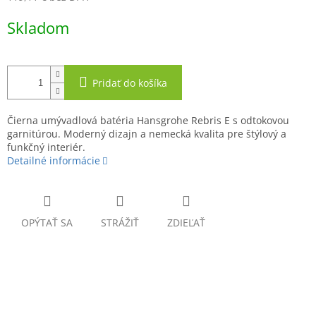
Jednotková
Skladom
cena:
Pridať do košíka
Čierna umývadlová batéria Hansgrohe Rebris E s odtokovou
garnitúrou. Moderný dizajn a nemecká kvalita pre štýlový a
funkčný interiér.
Detailné informácie
OPÝTAŤ SA
STRÁŽIŤ
ZDIEĽAŤ