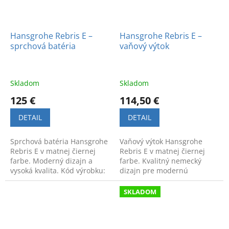
Hansgrohe Rebris E –
Hansgrohe Rebris E –
sprchová batéria
vaňový výtok
Skladom
Skladom
125 €
114,50 €
DETAIL
DETAIL
Sprchová batéria Hansgrohe
Vaňový výtok Hansgrohe
Rebris E v matnej čiernej
Rebris E v matnej čiernej
farbe. Moderný dizajn a
farbe. Kvalitný nemecký
vysoká kvalita. Kód výrobku:
dizajn pre modernú
72650670.
kúpeľňu. Elegantný a
funkčný doplnok pre váš
SKLADOM
relax.