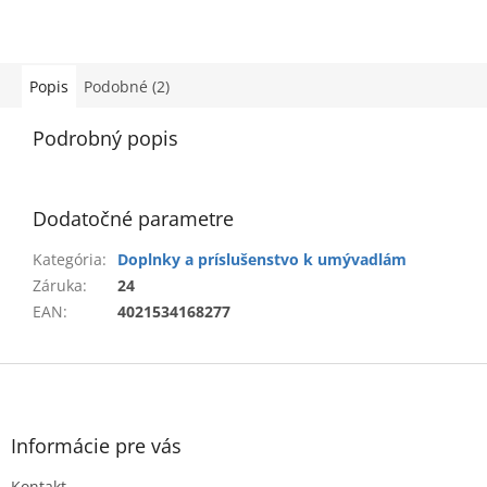
Popis
Podobné (2)
Podrobný popis
Dodatočné parametre
Kategória
:
Doplnky a príslušenstvo k umývadlám
Záruka
:
24
EAN
:
4021534168277
Z
á
p
ä
Informácie pre vás
t
Kontakt