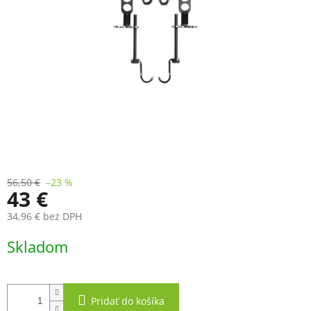
56,50 €
–23 %
43 €
34,96 € bez DPH
Jednotková
Skladom
cena:
Pridať do košíka