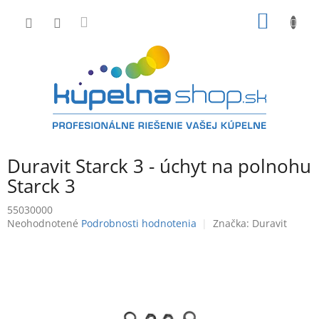
Prejsť
NÁKU
na
obsah
KOŠÍK
Duravit Starck 3 - úchyt na polnohu
Starck 3
55030000
Priemerné
Neohodnotené
Podrobnosti hodnotenia
Značka:
Duravit
hodnotenie
produktu
je
0,0
z
5
hviezdičiek.