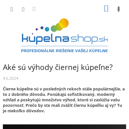
Prejsť
NÁKU
na
obsah
KOŠÍK
Aké sú výhody čiernej kúpeľne?
4.6.2024
Čierne kúpeľne sú v posledných rokoch stále populárnejšie, a
to z dobrého dôvodu. Ponúkajú sofistikovaný, moderný
vzhľad a poskytujú množstvo výhod, ktoré si zaslúžia vašu
pozornosť. Prečo by ste mali zvážiť čiernu kúpeľňu aj vy? Tu
je niekoľko dôvodov.