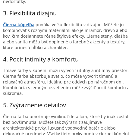
nedostatky.
3. Flexibilita dizajnu
Čierna kúpeľňa
ponúka veľkú flexibilitu v dizajne. Môžete ju
kombinovať s rôznymi materiálmi ako je mramor, drevo alebo
kov, čím dosiahnete rôzne štýlové efekty. Čierne steny, dlažba
alebo sanita môžu byť doplnené o farebné akcenty a textúry,
ktoré prinesú hĺbku a charakter.
4. Pocit intimity a komfortu
Tmavé farby v kúpeľni môžu vytvoriť útulný a intímny priestor.
Čierna farba absorbuje svetlo, čo môže vytvoriť tlmenú a
relaxačnú atmosféru, ideálnu pre oddych po náročnom dni.
Kombinácia s jemným osvetlením môže zvýšiť pocit komfortu a
súkromia.
5. Zvýraznenie detailov
Čierna farba umožňuje vyniknúť detailom, ktoré by inak zostali
bez povšimnutia. Môžete tak zvýrazniť zaujímavé
architektonické prvky, luxusné vodovodné batérie alebo
dekoračné predmety. Všetky tieto prvky budú v čiernej kúpeľni