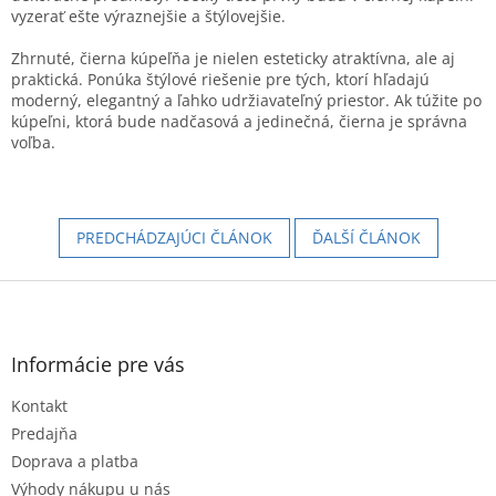
vyzerať ešte výraznejšie a štýlovejšie.
Zhrnuté, čierna kúpeľňa je nielen esteticky atraktívna, ale aj
praktická. Ponúka štýlové riešenie pre tých, ktorí hľadajú
moderný, elegantný a ľahko udržiavateľný priestor. Ak túžite po
kúpeľni, ktorá bude nadčasová a jedinečná, čierna je správna
voľba.
PREDCHÁDZAJÚCI ČLÁNOK
ĎALŠÍ ČLÁNOK
Z
á
p
ä
Informácie pre vás
t
Kontakt
i
e
Predajňa
Doprava a platba
Výhody nákupu u nás