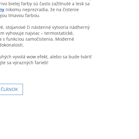
ivo bielej farby sú často zažltnuté a lesk sa
hy
nikomu neprezradia, že na čistenie
ojou tmavou farbou.
vé, stojanové či nástenné vytvoria nádherný
ám vyhovuje najviac – termostatické,
a s funkciou samočistenia. Moderné
dokonalosti.
uhých vyvolá wow efekt, alebo sa bude tváriť
te sa výrazných farieb!
Í ČLÁNOK