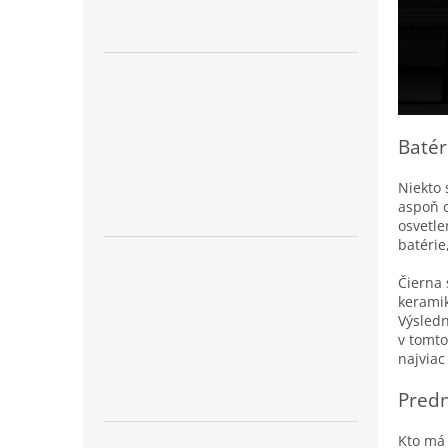
Batér
Niekto 
aspoň o
osvetle
batérie
Čierna 
keramik
Výsledn
v tomto
najviac
Predn
Kto má 