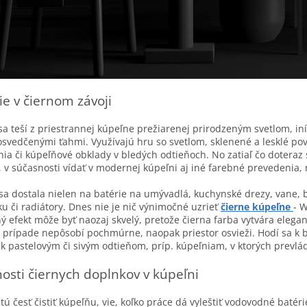
ie v čiernom závoji
sa teší z priestrannej kúpeľne prežiarenej prirodzeným svetlom, iní 
svedčenými ťahmi. Využívajú hru so svetlom, sklenené a lesklé pov
nia či kúpeľňové obklady v bledých odtieňoch. No zatiaľ čo doteraz
, v súčasnosti vídať v modernej kúpeľni aj iné farebné prevedenia,
sa dostala nielen na batérie na umývadlá, kuchynské drezy, vane, bi
u či radiátory. Dnes nie je nič výnimočné uzrieť
čierne kúpeľne
- 
ý efekt môže byť naozaj skvelý, pretože čierna farba vytvára elega
 prípade nepôsobí pochmúrne, naopak priestor osvieži. Hodí sa k
 k pastelovým či sivým odtieňom, príp. kúpeľniam, v ktorých prevl
osti čiernych doplnkov v kúpeľni
tú česť čistiť kúpeľňu, vie, koľko práce dá vyleštiť vodovodné batér