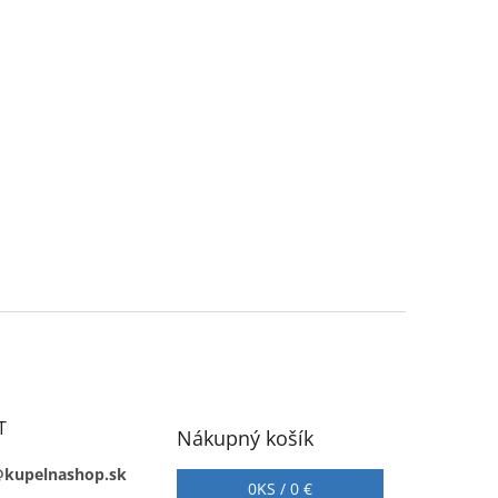
T
Nákupný košík
@kupelnashop.sk
0
KS /
0 €