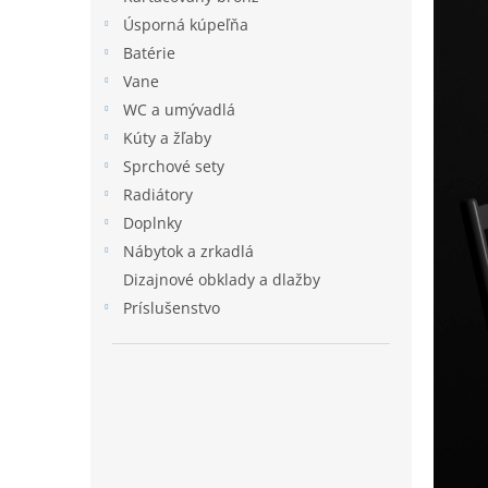
l
Úsporná kúpeľňa
Batérie
Vane
WC a umývadlá
Kúty a žľaby
Sprchové sety
Radiátory
Doplnky
Nábytok a zrkadlá
Dizajnové obklady a dlažby
Príslušenstvo