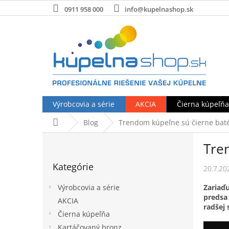
Prejsť
0911 958 000
info@kupelnashop.sk
na
obsah
Výrobcovia a série
AKCIA
Čierna kúpeľňa
Domov
Blog
Trendom kúpeľne sú čierne baté
B
Tre
o
Preskočiť
č
Kategórie
kategórie
20.7.20
n
ý
Zariaďu
Výrobcovia a série
p
predsa 
AKCIA
a
radšej
Čierna kúpeľňa
n
e
Kartáčovaný bronz