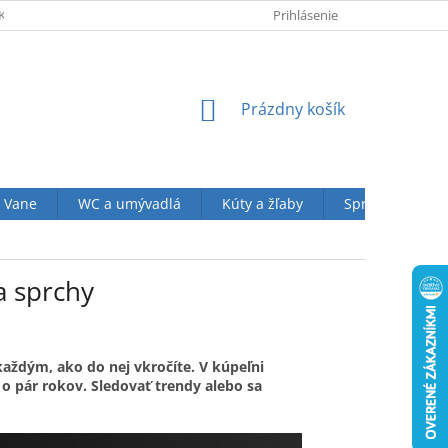
KUPU U NÁS
OBCHODNÉ PODMIENKY (VOP)
Prihlásenie
OCHRANA OSOBN
NÁKUPNÝ
Prázdny košík
KOŠÍK
Vane
WC a umývadlá
Kúty a žľaby
Sprchové sety
a sprchy
každým, ako do nej vkročíte. V kúpeľni
o pár rokov. Sledovať trendy alebo sa