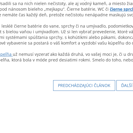
sadili sa na nich nielen nečistoty, ale aj vodný kameň, a miesto žiar
pod nánosom bieleho „mejkapu“. Čierne batérie, WC či
čierne sprc
e nemáte čas každý deň, pretože nečistotu nenápadne maskujú sv
 lesklé čierne batérie do vane, sprchy či na umývadlo, podomietko
t s bielou vaňou i umývadlom. Už si len vybrať prevedenie, ktoré v
mi systémami spúšťania sprchy, s kohútikmi alebo pákami, dokonc
vé vybavenie sa postará o váš komfort a vyzdobí vašu kúpeľňu do 
úpeľňa
už nemusí vyzerať ako každá druhá, vo vašej moci je, či u dr
eľňa, ktorá bola v móde pred desiatimi rokmi. Smelo do toho, neboj
PREDCHÁDZAJÚCI ČLÁNOK
ĎALŠ