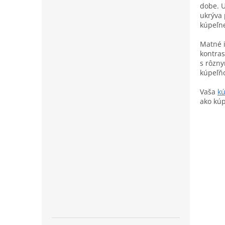
dobe. U
ukrýva 
kúpeľn
Matné i
kontras
s rôzny
kúpeľňo
Vaša
k
ako kúp