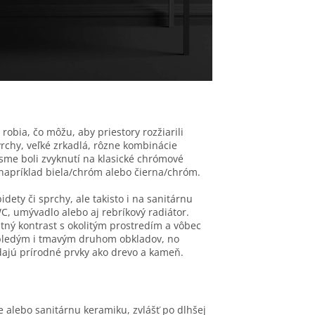
robia, čo môžu, aby priestory rozžiarili
rchy, veľké zrkadlá, rôzne kombinácie
 sme boli zvyknutí na klasické chrómové
 napríklad biela/chróm alebo čierna/chróm.
dety či sprchy, ale takisto i na sanitárnu
WC, umývadlo alebo aj rebríkový radiátor.
ntný kontrast s okolitým prostredím a vôbec
 bledým i tmavým druhom obkladov, no
ádajú prírodné prvky ako drevo a kameň.
ie alebo sanitárnu keramiku, zvlášť po dlhšej