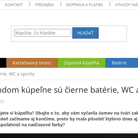
KONTAKT
PREDAJŇA
DOPRAVA A PLATBA
VÝHODY NÁ
HĽADAŤ
Kartáčovaný bronz
Úsporná kúpeľňa
Batérie
rie, WC a sprchy
ndom kúpeľne sú čierne batérie, WC 
20
jete si kúpeľňu? Dbajte o to, aby vám vyčarila úsmev na tvári za
deň začíname aj končíme, preto by mala pôsobiť štýlovo dnes aj 
 spoľahnúť na nadčasové farby?