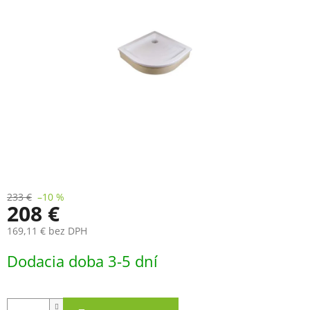
233 €
–10 %
208 €
169,11 € bez DPH
Jednotková
Dodacia doba 3-5 dní
cena: