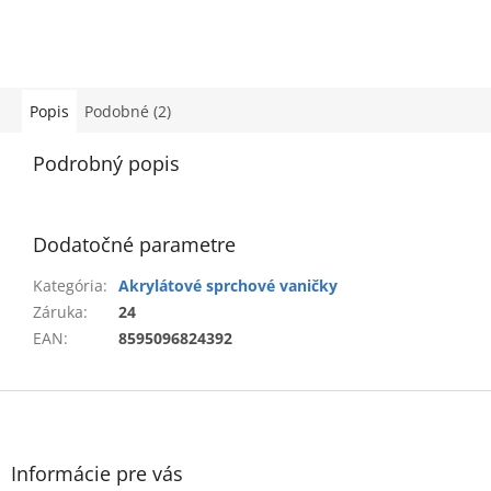
Popis
Podobné (2)
Podrobný popis
Dodatočné parametre
Kategória
:
Akrylátové sprchové vaničky
Záruka
:
24
EAN
:
8595096824392
Z
á
p
ä
Informácie pre vás