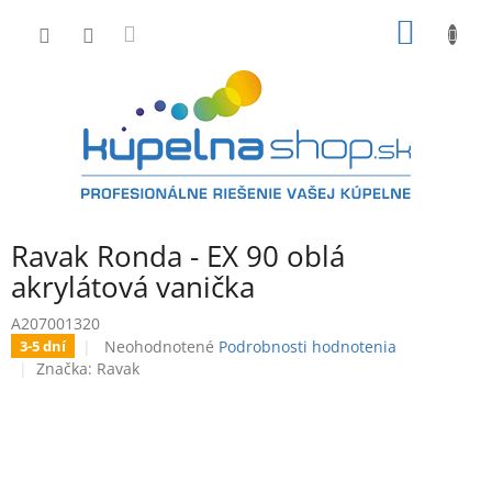
Prejsť
NÁKU
na
obsah
KOŠÍK
Ravak Ronda - EX 90 oblá
akrylátová vanička
A207001320
Priemerné
Neohodnotené
Podrobnosti hodnotenia
3-5 dní
hodnotenie
Značka:
Ravak
produktu
je
0,0
z
5
hviezdičiek.