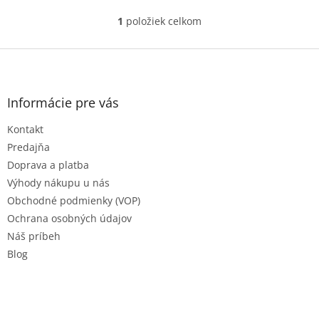
maximálny komfort pre vašu
kúpeľňu.
1
položiek celkom
O
v
l
Z
á
á
d
p
a
ä
Informácie pre vás
c
t
i
Kontakt
i
e
e
p
Predajňa
r
Doprava a platba
v
Výhody nákupu u nás
k
Obchodné podmienky (VOP)
y
v
Ochrana osobných údajov
ý
Náš príbeh
p
Blog
i
s
u