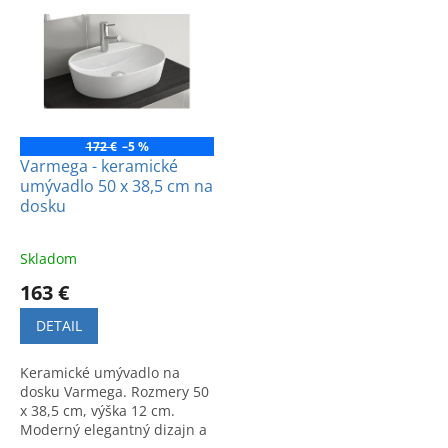
ý
i
p
e
i
p
s
r
p
o
r
d
o
u
172 €
–5 %
d
k
Varmega - keramické
umývadlo 50 x 38,5 cm na
u
t
dosku
k
o
t
v
o
Skladom
v
163 €
DETAIL
Keramické umývadlo na
dosku Varmega. Rozmery 50
x 38,5 cm, výška 12 cm.
Moderný elegantný dizajn a