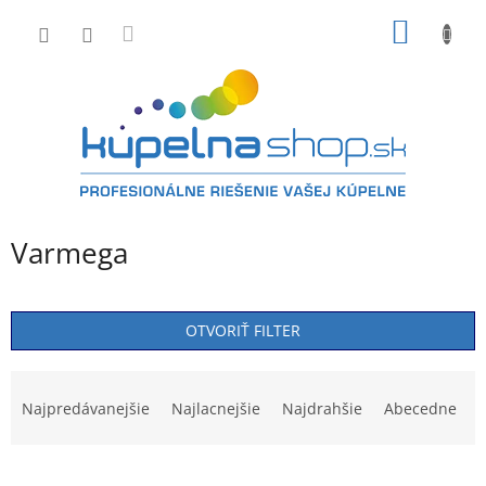
Prejsť
NÁKU
na
obsah
KOŠÍK
Varmega
OTVORIŤ FILTER
R
a
Najpredávanejšie
Najlacnejšie
Najdrahšie
Abecedne
d
e
V
n