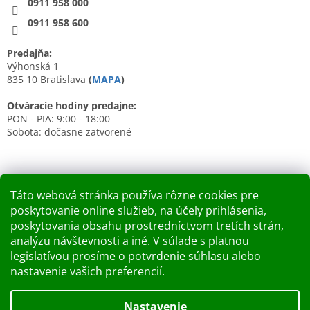
0911 958 000
0911 958 600
Predajňa:
Výhonská 1
835 10 Bratislava
(
MAPA
)
Otváracie hodiny predajne:
PON - PIA: 9:00 - 18:00
Sobota: dočasne zatvorené
Táto webová stránka používa rôzne cookies pre
poskytovanie online služieb, na účely prihlásenia,
Nákupný košík
poskytovania obsahu prostredníctvom tretích strán,
analýzu návštevnosti a iné. V súlade s platnou
0
KS /
0 €
legislatívou prosíme o potvrdenie súhlasu alebo
nastavenie vašich preferencií.
Vytvoril Shoptet
Nastavenie