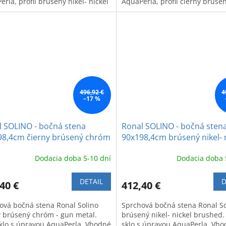
rla, profil brúseny nikel- nickel
AquaPerla, profil čierny brúse
hed
chróm - gun metal brushed
496,92 €
4
–17 %
l SOLINO - bočná stena
Ronal SOLINO - bočná sten
98,4cm čierny brúsený chróm
90x198,4cm brúsený nikel- 
 metal
brushed
Dodacia doba 5-10 dní
Dodacia doba 
DETAIL
D
40 €
412,40 €
ová bočná stena Ronal Solino
Sprchová bočná stena Ronal So
y brúsený chróm - gun metal.
brúsený nikel- nickel brushed.
sklo s úpravou AquaPerla. Vhodné
sklo s úpravou AquaPerla. Vh