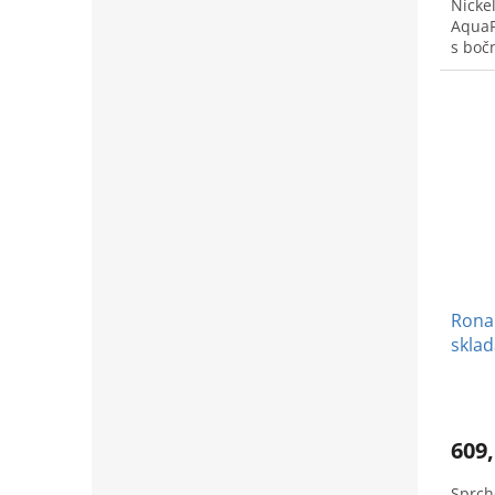
Nicke
AquaP
s boč
Ronal
sklad
Black
609,
Sprch