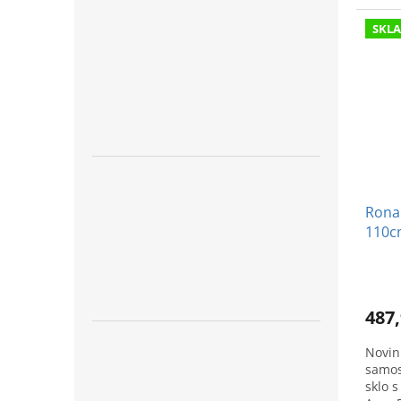
moder
SKL
Ronal
110cm
brus
487,
Novin
samos
sklo 