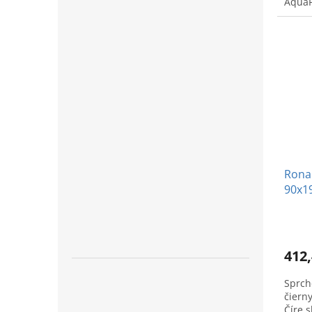
AquaPe
brus
Rona
90x1
- gun
412,
Sprch
čiern
Číre 