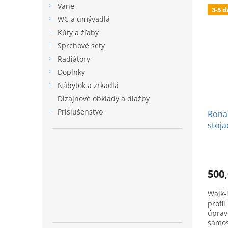
Vane
3-5 d
WC a umývadlá
Kúty a žľaby
Sprchové sety
Radiátory
Doplnky
Nábytok a zrkadlá
Dizajnové obklady a dlažby
Príslušenstvo
Ronal
stoja
brús
500,
Walk-
profil
úprav
samos