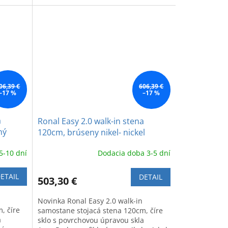
chróm - gun metal brushed
06,39 €
606,39 €
–17 %
–17 %
a
Ronal Easy 2.0 walk-in stena
ný
120cm, brúseny nikel- nickel
brushed
5-10 dní
Dodacia doba 3-5 dní
ETAIL
DETAIL
503,30 €
Novinka Ronal Easy 2.0 walk-in
, číre
samostane stojacá stena 120cm, číre
a
sklo s povrchovou úpravou skla