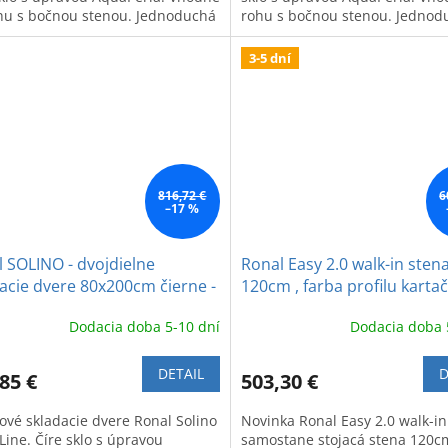
hu s bočnou stenou. Jednoduchá
rohu s bočnou stenou. Jednod
ba.
údržba.
3-5 dní
816,72 €
6
–17 %
 SOLINO - dvojdielne
Ronal Easy 2.0 walk-in sten
acie dvere 80x200cm čierne -
120cm , farba profilu karta
 Line
brúseny bronz
Dodacia doba 5-10 dní
Dodacia doba 
DETAIL
D
85 €
503,30 €
ové skladacie dvere Ronal Solino
Novinka Ronal Easy 2.0 walk-in
Line. Číre sklo s úpravou
samostane stojacá stena 120cm