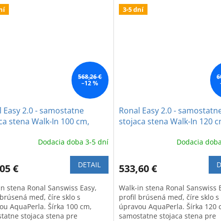
ní
3-5 dní
568,26 €
6
–12 %
 Easy 2.0 - samostatne
Ronal Easy 2.0 - samostatn
ca stena Walk-In 100 cm,
stojaca stena Walk-In 120 c
ená meď - copper brushed
brúsená meď - copper bru
Dodacia doba 3-5 dní
Dodacia doba
DETAIL
D
05 €
533,60 €
in stena Ronal Sanswiss Easy,
Walk-in stena Ronal Sanswiss 
 brúsená meď, číre sklo s
profil brúsená meď, číre sklo s
ou AquaPerla. Šírka 100 cm,
úpravou AquaPerla. Šírka 120 
tatne stojaca stena pre
samostatne stojaca stena pre