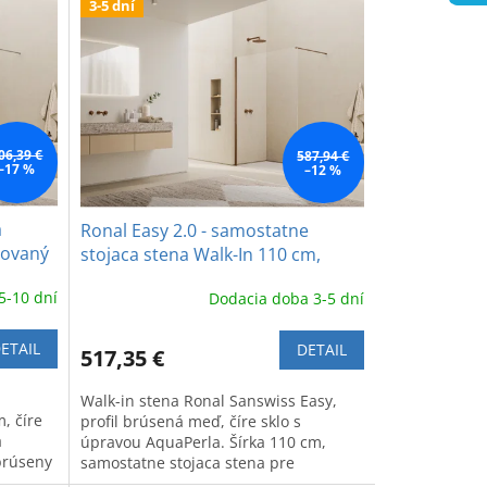
3-5 dní
06,39 €
587,94 €
–17 %
–12 %
a
Ronal Easy 2.0 - samostatne
čovaný
stojaca stena Walk-In 110 cm,
brúsená meď - copper brushed
5-10 dní
Dodacia doba 3-5 dní
ETAIL
DETAIL
517,35 €
Walk-in stena Ronal Sanswiss Easy,
, číre
profil brúsená meď, číre sklo s
a
úpravou AquaPerla. Šírka 110 cm,
brúseny
samostatne stojaca stena pre
modernú kúpeľňu.