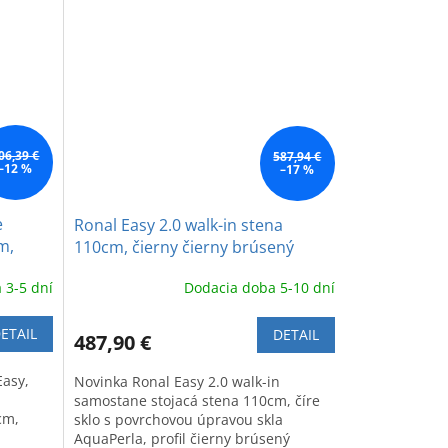
06,39 €
587,94 €
–12 %
–17 %
e
Ronal Easy 2.0 walk-in stena
m,
110cm, čierny čierny brúsený
shed
chróm - gun metal brushed
 3-5 dní
Dodacia doba 5-10 dní
ETAIL
DETAIL
487,90 €
Easy,
Novinka Ronal Easy 2.0 walk-in
samostane stojacá stena 110cm, číre
cm,
sklo s povrchovou úpravou skla
AquaPerla, profil čierny brúsený