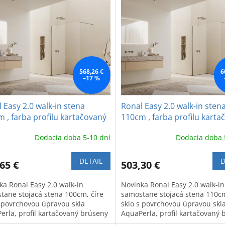
568,26 €
6
–17 %
 Easy 2.0 walk-in stena
Ronal Easy 2.0 walk-in sten
 , farba profilu kartačovaný
110cm , farba profilu karta
eny bronz
brúseny bronz
Dodacia doba 5-10 dní
Dodacia doba 
DETAIL
D
65 €
503,30 €
ka Ronal Easy 2.0 walk-in
Novinka Ronal Easy 2.0 walk-in
tane stojacá stena 100cm, číre
samostane stojacá stena 110cm
s povrchovou úpravou skla
sklo s povrchovou úpravou skl
erla, profil kartačovaný brúseny
AquaPerla, profil kartačovaný 
.
bronz.