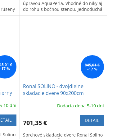
a
úpravou AquaPerla. Vhodné do niky aj
brúseny
do rohu s bočnou stenou. Jednoduchá
j
údržba.
45,01 €
845,01 €
–17 %
–17 %
Ronal SOLINO - dvojdielne
ierny
skladacie dvere 90x200cm
brúsený nikel- nickel brushed
5-10 dní
Dodacia doba 5-10 dní
ETAIL
DETAIL
701,35 €
l Solino
Sprchové skladacie dvere Ronal Solino