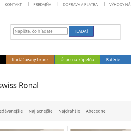
KONTAKT
PREDAJŇA
DOPRAVA A PLATBA
VÝHODY NÁ
HĽADAŤ
Kartáčovaný bronz
Úsporná kúpeľňa
Batérie
swiss Ronal
edávanejšie
Najlacnejšie
Najdrahšie
Abecedne