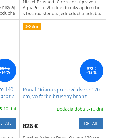
Nickel Brushed. Číre sklo s úpravou
niky aj
AquaPerla. Vhodné do niky aj do rohu
noduchá
s bočnou stenou. Jednoduchá údržba.
3-5 dní
984 €
972 €
–14 %
–15 %
re 140
Ronal Oriana sprchové dvere 120
 bronz
cm, vo farbe bruseny bronz
5-10 dní
Dodacia doba 5-10 dní
ETAIL
DETAIL
826 €
 odtieni
Sprchové dvere Ronal Oriana 120 cm,