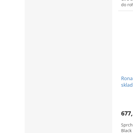
do ro
údrž
Ronal
sklad
Black
677,
Sprch
Black 