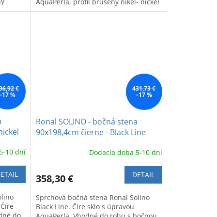
ný
AquaPerla, profil brúseny nikel- nickel
brushed
96,92 €
431,73 €
–17 %
–17 %
a
Ronal SOLINO - bočná stena
nickel
90x198,4cm čierne - Black Line
5-10 dní
Dodacia doba 5-10 dní
ETAIL
DETAIL
358,30 €
lino
Sprchová bočná stena Ronal Solino
 Číre
Black Line. Číre sklo s úpravou
odné do
AquaPerla. Vhodné do rohu s bočnou