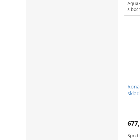
AquaP
s boč
Ronal
skla
brúse
677,
Sprch