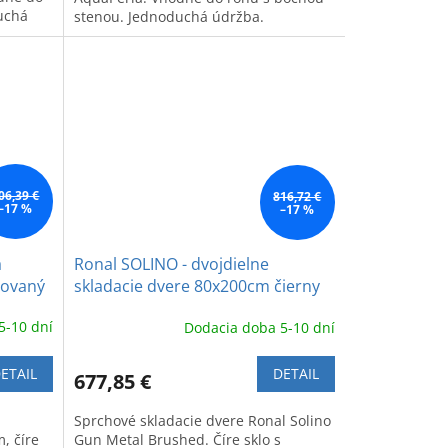
uchá
stenou. Jednoduchá údržba.
06,39 €
816,72 €
–17 %
–17 %
a
Ronal SOLINO - dvojdielne
čovaný
skladacie dvere 80x200cm čierny
brúsený chróm - gun metal
5-10 dní
Dodacia doba 5-10 dní
brushed
ETAIL
DETAIL
677,85 €
Sprchové skladacie dvere Ronal Solino
, číre
Gun Metal Brushed. Číre sklo s