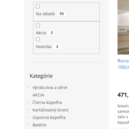
ý
i
l
p
e
Na sklade
53
i
p
s
r
p
o
Akcia
2
r
d
o
u
Novinka
2
d
k
u
t
Ronal
k
o
100cm
t
v
Preskočiť
brús
o
Kategórie
kategórie
v
Výrobcovia a série
471,
AKCIA
Čierna kúpeľňa
Novin
Kartáčovaný bronz
samos
sklo 
Úsporná kúpeľňa
AquaP
Batérie
bronz