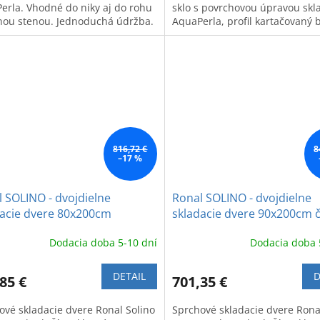
erla. Vhodné do niky aj do rohu
sklo s povrchovou úpravou skl
nou stenou. Jednoduchá údržba.
AquaPerla, profil kartačovaný 
bronz. Tento produkt máme a
vystaveny priamo v našej
predajni,môžte si ho pozrieť...
816,72 €
8
–17 %
 SOLINO - dvojdielne
Ronal SOLINO - dvojdielne
dacie dvere 80x200cm
skladacie dvere 90x200cm č
ný nikel- nickel brushed
brúsený chróm - gun metal
Dodacia doba 5-10 dní
Dodacia doba 
brushed
DETAIL
D
85 €
701,35 €
ové skladacie dvere Ronal Solino
Sprchové skladacie dvere Rona