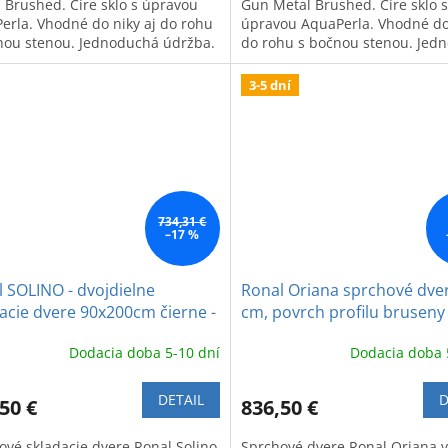
l Brushed. Číre sklo s úpravou
Gun Metal Brushed. Číre sklo s
erla. Vhodné do niky aj do rohu
úpravou AquaPerla. Vhodné do 
nou stenou. Jednoduchá údržba.
do rohu s bočnou stenou. Jed
údržba.
3-5 dní
734,31 €
–17 %
 SOLINO - dvojdielne
Ronal Oriana sprchové dve
acie dvere 90x200cm čierne -
cm, povrch profilu bruseny
 Line
Dodacia doba 5-10 dní
Dodacia doba 
DETAIL
D
50 €
836,50 €
ové skladacie dvere Ronal Solino
Sprchové dvere Ronal Oriana v