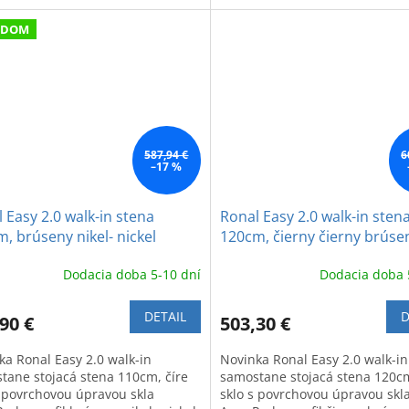
nú kúpeľňu.
modernú kúpeľňu.
ADOM
587,94 €
6
–17 %
 Easy 2.0 walk-in stena
Ronal Easy 2.0 walk-in sten
, brúseny nikel- nickel
120cm, čierny čierny brúse
hed
chróm - gun metal brushed
Dodacia doba 5-10 dní
Dodacia doba 
DETAIL
D
90 €
503,30 €
ka Ronal Easy 2.0 walk-in
Novinka Ronal Easy 2.0 walk-in
tane stojacá stena 110cm, číre
samostane stojacá stena 120cm
s povrchovou úpravou skla
sklo s povrchovou úpravou skl