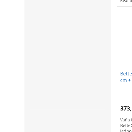
Kvali
kúpan
Bette
cm +
Bette
373,
Vaňa 
BetteG
jedno