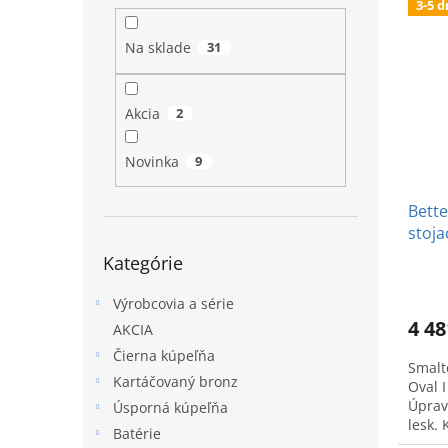
3-5 d
ý
i
l
p
e
Na sklade
31
i
p
s
r
p
o
Akcia
2
r
d
o
u
Novinka
9
d
k
u
t
Bette
k
o
stoja
t
v
Preskočiť
o
Kategórie
kategórie
v
Výrobcovia a série
4 48
AKCIA
Čierna kúpeľňa
Smalt
Kartáčovaný bronz
Oval I
Úprav
Úsporná kúpeľňa
lesk.
Batérie
dizajn