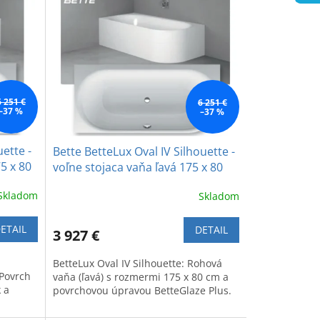
6 251 €
6 251 €
–37 %
–37 %
ette -
Bette BetteLux Oval IV Silhouette -
5 x 80
voľne stojaca vaňa ľavá 175 x 80
cm
Skladom
Skladom
ETAIL
DETAIL
3 927 €
BetteLux Oval IV Silhouette: Rohová
 Povrch
vaňa (ľavá) s rozmermi 175 x 80 cm a
 a
povrchovou úpravou BetteGlaze Plus.