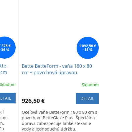
7 375 €
1 092,50 €
–36 %
–15 %
tte -
Bette BetteForm - vaňa 180 x 80
0 cm
cm + povrchová úpravou
BetteGlaze Plus, biela
Skladom
Skladom
ETAIL
DETAIL
926,50 €
al
Oceľová vaňa BetteForm 180 x 80 cm s
chom
povrchom BetteGlaze Plus. Špeciálna
jn,
úprava zabezpečuje ľahké stekanie
ašu
vody a jednoduchú údržbu.