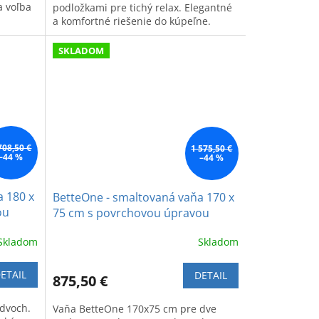
a voľba
podložkami pre tichý relax. Elegantné
a komfortné riešenie do kúpeľne.
SKLADOM
708,50 €
1 575,50 €
–44 %
–44 %
a 180 x
BetteOne - smaltovaná vaňa 170 x
ou
75 cm s povrchovou úpravou
GlazePlus
Skladom
Skladom
ETAIL
DETAIL
875,50 €
dvoch.
Vaňa BetteOne 170x75 cm pre dve