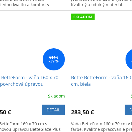
riednu kvalitu a komfort v
Kvalitný a odolný materiál.
vom vyhotovení.
SKLADOM
614 €
–39 %
 BetteForm - vaňa 160 x 70
Bette BetteForm - vaňa 160
 povrchová úpravou
cm, biela
Glaze Plus, biela
Skladom
DETAIL
D
50 €
283,50 €
BetteForm 160 x 70 cm s
Vaňa BetteForm 160 x 70 cm v b
hovou úpravou BetteGlaze Plus
farbe. Kvalitné spracovanie pr