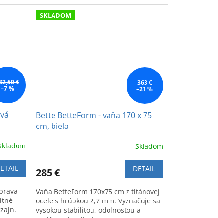
SKLADOM
32,50 €
363 €
–7 %
–21 %
ová
Bette BetteForm - vaňa 170 x 75
cm, biela
Skladom
Skladom
ETAIL
DETAIL
285 €
úprava
Vaňa BetteForm 170x75 cm z titánovej
itné
ocele s hrúbkou 2,7 mm. Vyznačuje sa
zajn.
vysokou stabilitou, odolnosťou a