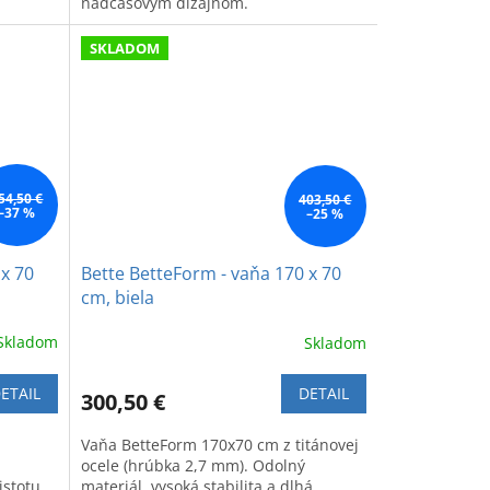
nadčasovým dizajnom.
SKLADOM
54,50 €
403,50 €
–37 %
–25 %
 x 70
Bette BetteForm - vaňa 170 x 70
cm, biela
Skladom
Skladom
ETAIL
DETAIL
300,50 €
Vaňa BetteForm 170x70 cm z titánovej
ocele (hrúbka 2,7 mm). Odolný
stotu.
materiál, vysoká stabilita a dlhá