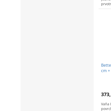
prvot
štýlo
Bette
cm +
Bette
373,
Vaňa 
povrc