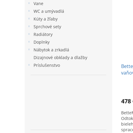
Vane
WC a umývadlá
Kúty a žľaby
Sprchové sety
Radiátory
Doplnky
Nábytok a zrkadlá
Dizajnové obklady a dlažby
Príslušenstvo
Bette
vaňov
478 
Bette
Odtok
biele
sprac