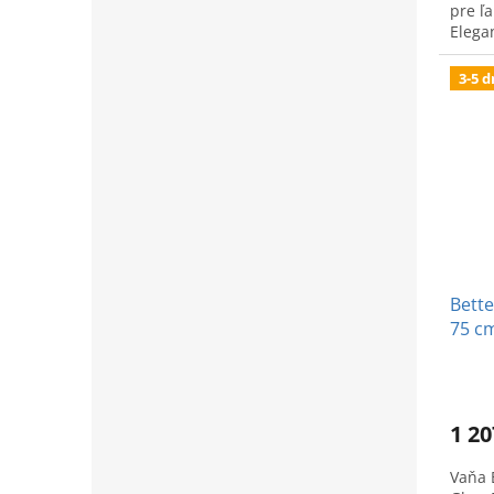
pre ľa
Elega
3-5 d
Bette
75 c
Glaz
1 20
Vaňa 