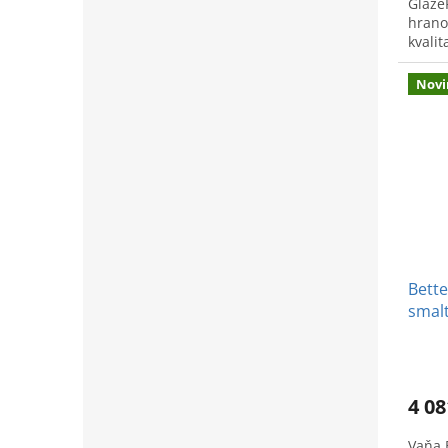
Glaze
hrano
kvali
Novi
Bette
smal
vaňa 
4 08
Vaňa 