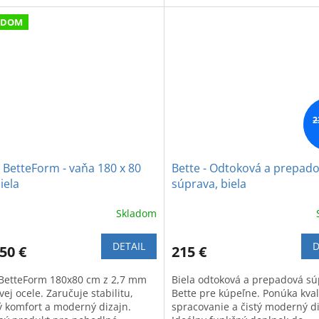
kúpeľňu.
ADOM
2
 BetteForm - vaňa 180 x 80
Bette - Odtoková a prepad
iela
súprava, biela
Skladom
DETAIL
D
50 €
215 €
BetteForm 180x80 cm z 2,7 mm
Biela odtoková a prepadová s
vej ocele. Zaručuje stabilitu,
Bette pre kúpeľne. Ponúka kval
ý komfort a moderný dizajn.
spracovanie a čistý moderný di