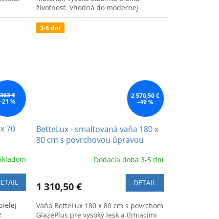
životnosť. Vhodná do modernej
kúpeľne.
3-5 dní
363 €
2 570,50 €
–21 %
–49 %
 x 70
BetteLux - smaltovaná vaňa 180 x
80 cm s povrchovou úpravou
GlazePlus
Skladom
Dodacia doba 3-5 dní
ETAIL
DETAIL
1 310,50 €
ielej
Vaňa BetteLux 180 x 80 cm s povrchom
e
GlazePlus pre vysoký lesk a tlmiacimi