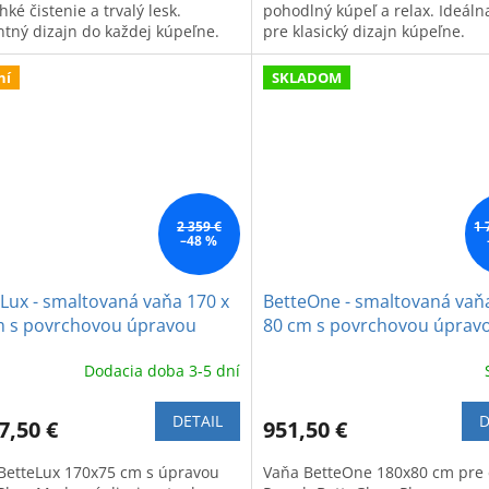
hké čistenie a trvalý lesk.
pohodlný kúpeľ a relax. Ideáln
ntný dizajn do každej kúpeľne.
pre klasický dizajn kúpeľne.
ní
SKLADOM
2 359 €
1 
–48 %
Lux - smaltovaná vaňa 170 x
BetteOne - smaltovaná vaň
m s povrchovou úpravou
80 cm s povrchovou úprav
ePlus
GlazePlus
Dodacia doba 3-5 dní
DETAIL
D
7,50 €
951,50 €
BetteLux 170x75 cm s úpravou
Vaňa BetteOne 180x80 cm pre 