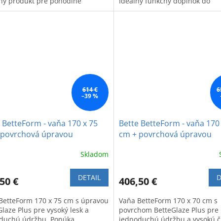
tný produkt pre pohodlné
Ideálny funkčný doplnok do
ie.
kúpeľňového interiéru.
614 €
6
–39 %
 BetteForm - vaňa 170 x 75
Bette BetteForm - vaňa 170
 povrchová úpravou
cm + povrchová úpravou
Glaze Plus, biela
BetteGlaze Plus, biela
Skladom
DETAIL
D
50 €
406,50 €
BetteForm 170 x 75 cm s úpravou
Vaňa BetteForm 170 x 70 cm s
laze Plus pre vysoký lesk a
povrchom BetteGlaze Plus pre
duchú údržbu. Ponúka
jednoduchú údržbu a vysokú či