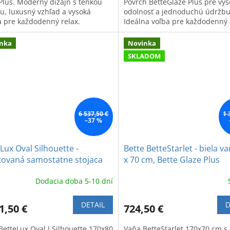
Plus. Moderný dizajn s tenkou
Povrch BetteGlaze Plus pre vy
u, luxusný vzhľad a vysoká
odolnosť a jednoduchú údržbu
ta pre každodenný relax.
Ideálna voľba pre každodenný 
kúpeľni.
nka
Novinka
SKLADOM
6 537,50 €
1 
–37 %
Lux Oval Silhouette -
Bette BetteStarlet - biela v
tovaná samostatne stojaca
x 70 cm, Bette Glaze Plus
170 x 80 cm
Dodacia doba 5-10 dní
DETAIL
D
1,50 €
724,50 €
BetteLux Oval I Silhouette 170x80
Vaňa BetteStarlet 170x70 cm s