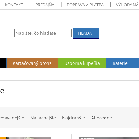
KONTAKT
PREDAJŇA
DOPRAVA A PLATBA
VÝHODY NÁ
HĽADAŤ
Kartáčovaný bronz
Úsporná kúpeľňa
Batérie
te
edávanejšie
Najlacnejšie
Najdrahšie
Abecedne