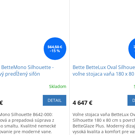
564,50 €
–15 %
 BetteMono Silhouette -
Bette BetteLux Oval Silhoue
ý predĺžený sifón
voľne stojaca vaňa 180 x 8
Skladom
DETAIL
D
€
4 647 €
Mono Silhouette B642-000:
Voľne stojaca vaňa BetteLux Ov
ová a prepadová súprava z
Silhouette 180 x 80 cm s povr
ho smaltu. Kvalitné nemecké
BetteGlaze Plus. Moderný diza
ovanie pre moderné vane.
vysoká kvalita a komfort pre v