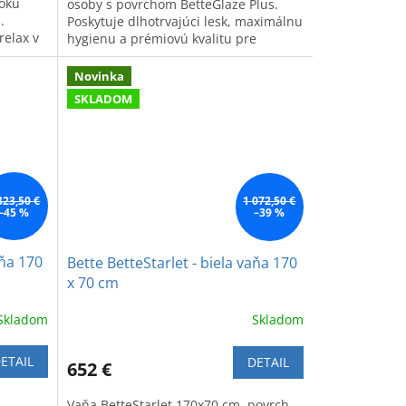
sokú
osoby s povrchom BetteGlaze Plus.
.
Poskytuje dlhotrvajúci lesk, maximálnu
relax v
hygienu a prémiovú kvalitu pre
každodenný relax.
Novinka
SKLADOM
323,50 €
1 072,50 €
–45 %
–39 %
aňa 170
Bette BetteStarlet - biela vaňa 170
x 70 cm
Skladom
Skladom
ETAIL
DETAIL
652 €
Vaňa BetteStarlet 170x70 cm, povrch