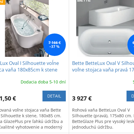
ní
7 166 €
–37 %
Lux Oval I Silhouette voĺne
Bette BetteLux Oval V Silhou
ca vaňa 180x85cm k stene
voľne stojaca vaňa pravá 17
cm
Dodacia doba 5-10 dní
DETAIL
D
1,50 €
3 927 €
ovaná voľne stojaca vaňa Bette
Rohová vaňa BetteLux Oval V
 Silhouette k stene, 180x85 cm.
Silhouette (pravá), 175x80 cm.
a GlazePlus pre ľahkú údržbu a
BetteGlaze Plus pre vysoký lesk
 Kvalitné vyhotovenie a moderný
jednoduchú údržbu.
.