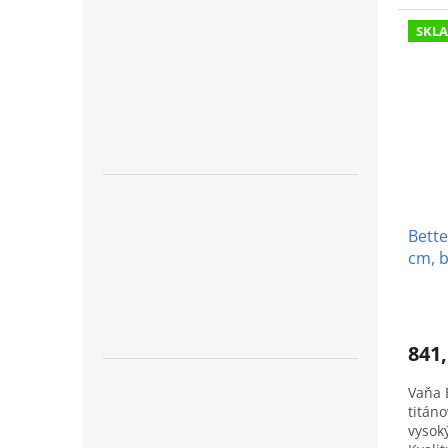
SKL
Bette
cm, b
841,
Vaňa 
titáno
vysok