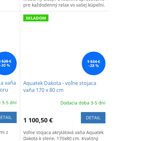
pre každodenný relax vo vašej kúpeľni.
SKLADOM
2 528 €
1 534 €
–30 %
–28 %
ca vaňa
Aquatek Dakota - voľne stojaca
moru
vaňa 170 x 80 cm
 3-5 dní
Dodacia doba 3-5 dní
ETAIL
DETAIL
1 100,50 €
mi z
Voľne stojaca akrylátová vaňa Aquatek
m
Dakota k stene, 170x80 cm. Kvalitný