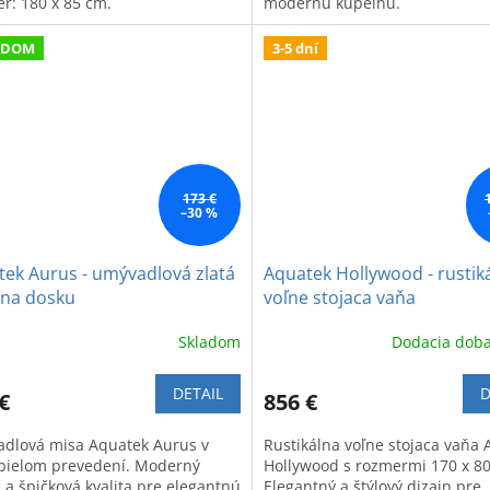
r: 180 x 85 cm.
modernú kúpeľňu.
ADOM
3-5 dní
173 €
–30 %
ek Aurus - umývadlová zlatá
Aquatek Hollywood - rustik
 na dosku
voľne stojaca vaňa
Skladom
Dodacia doba
DETAIL
D
€
856 €
dlová misa Aquatek Aurus v
Rustikálna voľne stojaca vaňa
-bielom prevedení. Moderný
Hollywood s rozmermi 170 x 8
 a špičková kvalita pre elegantnú
Elegantný a štýlový dizajn pre