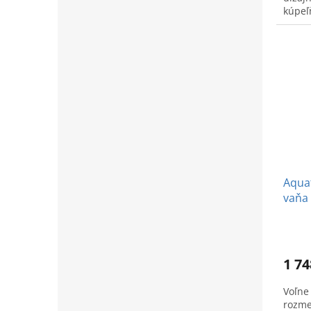
kúpeľ
Aquat
vaňa 
1 74
Voľne
rozme