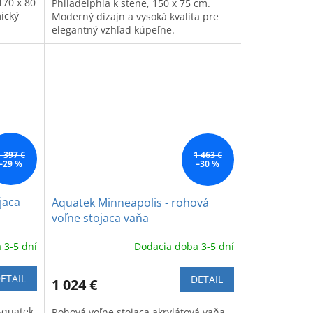
170 x 80
Philadelphia k stene, 150 x 75 cm.
ický
Moderný dizajn a vysoká kvalita pre
elegantný vzhľad kúpeľne.
1 397 €
1 463 €
–29 %
–30 %
jaca
Aquatek Minneapolis - rohová
voľne stojaca vaňa
 3-5 dní
Dodacia doba 3-5 dní
ETAIL
DETAIL
1 024 €
Aquatek
Rohová voľne stojaca akrylátová vaňa