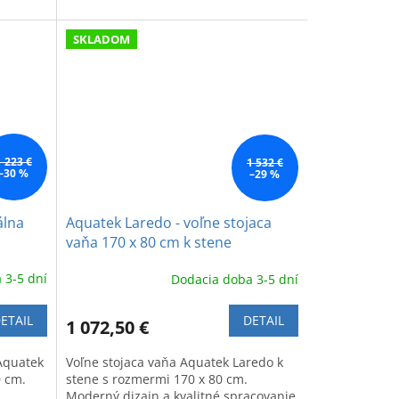
SKLADOM
1 223 €
1 532 €
–30 %
–29 %
álna
Aquatek Laredo - voľne stojaca
vaňa 170 x 80 cm k stene
 3-5 dní
Dodacia doba 3-5 dní
ETAIL
DETAIL
1 072,50 €
 Aquatek
Voľne stojaca vaňa Aquatek Laredo k
0 cm.
stene s rozmermi 170 x 80 cm.
Moderný dizajn a kvalitné spracovanie