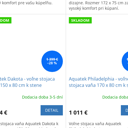
ý komfort pre vašu kúpeľňu.
dizajne. Rozmer 172 x 75 cm z
vysoký komfort pri kúpaní.
ADOM
SKLADOM
1 399 €
–28 %
ek Dakota - voľne stojaca
Aquatek Philadelphia - voľn
150 x 80 cm k stene
stojaca vaňa 170 x 80 cm k 
Dodacia doba 3-5 dní
Dodacia doba
DETAIL
D
4 €
1 011 €
 stojaca vaňa Aquatek Dakota k
Voľne stojaca vaňa Aquatek