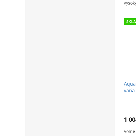
vysok
SKL
Aquat
vaňa 
1 00
Voľne