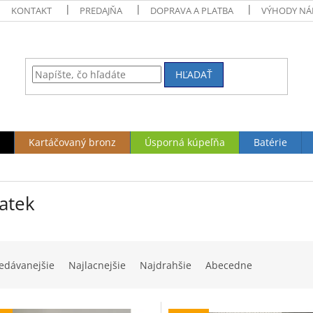
KONTAKT
PREDAJŇA
DOPRAVA A PLATBA
VÝHODY NÁ
HĽADAŤ
Kartáčovaný bronz
Úsporná kúpeľňa
Batérie
atek
edávanejšie
Najlacnejšie
Najdrahšie
Abecedne