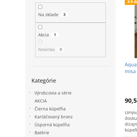
3-5 d
ý
i
l
p
e
Na sklade
3
i
p
s
r
p
o
Akcia
1
r
d
o
u
Novinka
0
d
k
u
t
Aqua
k
o
misa
t
v
Preskočiť
o
Kategórie
kategórie
v
Výrobcovia a série
90,5
AKCIA
Čierna kúpeľňa
Umýva
Kartáčovaný bronz
dosku
dizaj
Úsporná kúpeľňa
kúpeľ
Batérie