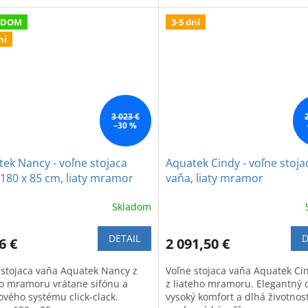
ADOM
3-5 dní
ní
3 023 €
–30 %
ek Nancy - voľne stojaca
Aquatek Cindy - voľne stoja
180 x 85 cm, liaty mramor
vaňa, liaty mramor
Skladom
DETAIL
D
6 €
2 091,50 €
 stojaca vaňa Aquatek Nancy z
Voľne stojaca vaňa Aquatek Ci
ho mramoru vrátane sifónu a
z liateho mramoru. Elegantný d
ového systému click-clack.
vysoký komfort a dlhá životnos