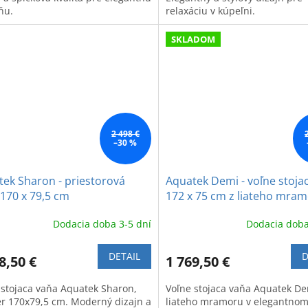
ňu.
relaxáciu v kúpeľni.
SKLADOM
2 498 €
–30 %
ek Sharon - priestorová
Aquatek Demi - voľne stoja
170 x 79,5 cm
172 x 75 cm z liateho mra
Dodacia doba 3-5 dní
Dodacia doba
DETAIL
D
8,50 €
1 769,50 €
 stojaca vaňa Aquatek Sharon,
Voľne stojaca vaňa Aquatek De
r 170x79,5 cm. Moderný dizajn a
liateho mramoru v elegantno