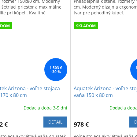
, rozmer 150x80 cm. Moderný
Philadelphia k stene, rozmery 
n šetriaci priestor a maximálne
cm. Moderný dizajn a ergonom
ie pri kúpeli. Kvalitné
tvar pre pohodlný kúpeľ.
ovanie.
ADOM
SKLADOM
1 503 €
–30 %
ek Arizona - voľne stojaca
Aquatek Arizona - voľne sto
170 x 80 cm
vaňa 150 x 80 cm
Dodacia doba 3-5 dní
Dodacia doba
DETAIL
D
2 €
978 €
 stojaca akrylátová vaňa Aquatek
Voľne stojaca akrylátová vaňa 