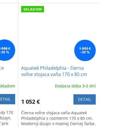
KLAK.
SKLADOM
2 988 €
1 503 €
–30 %
–30 %
ca
Aquatek Philadelphia - čierna
voľne stojaca vaňa 170 x 80 cm
Skladom
Dodacia doba 3-5 dní
ETAIL
DETAIL
1 052 €
ndy 170
Čierna voľne stojaca vaňa Aquatek
izajn,
Philadelphia s rozmermi 170 x 80 cm.
ť pre
Moderný dizajn v matnej čiernej farbe.