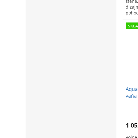
stene
dizaj
pohodl
sprac
SKL
Aquat
vaňa 
1 05
Voľne