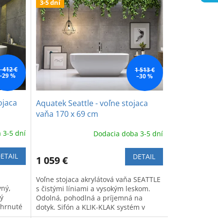
3-5 dní
1 412 €
1 513 €
–29 %
–30 %
ojaca
Aquatek Seattle - voľne stojaca
vaňa 170 x 69 cm
 3-5 dní
Dodacia doba 3-5 dní
ETAIL
DETAIL
1 059 €
Voľne stojaca akrylátová vaňa SEATTLE
vný,
s čistými líniami a vysokým leskom.
vý
Odolná, pohodlná a príjemná na
ahrnuté
dotyk. Sifón a KLIK-KLAK systém v
cene.