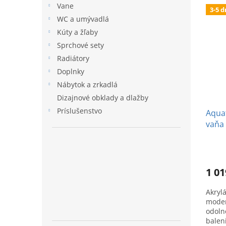
Vane
3-5 d
WC a umývadlá
Kúty a žľaby
Sprchové sety
Radiátory
Doplnky
Nábytok a zrkadlá
Dizajnové obklady a dlažby
Príslušenstvo
Aquat
vaňa 
1 01
Akryl
moder
odoln
balen