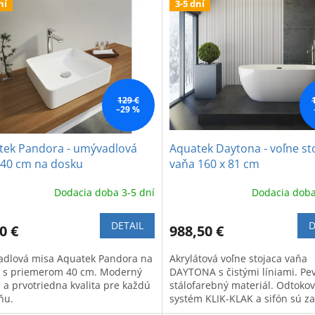
ní
3-5 dní
129 €
–29 %
tek Pandora - umývadlová
Aquatek Daytona - voľne st
 40 cm na dosku
vaňa 160 x 81 cm
Dodacia doba 3-5 dní
Dodacia doba
DETAIL
D
0 €
988,50 €
dlová misa Aquatek Pandora na
Akrylátová voľne stojaca vaňa
 s priemerom 40 cm. Moderný
DAYTONA s čistými líniami. Pe
n a prvotriedna kvalita pre každú
stálofarebný materiál. Odtoko
ňu.
systém KLIK-KLAK a sifón sú z
v cene.