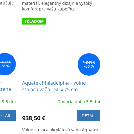
aručuje
materiál, elegantný dizajn a vysoký
komfort pre vašu kúpeľňu.
SKLADOM
1 409 €
1 341 €
–28 %
–30 %
e
Aquatek Philadelphia - voľne
stene
stojaca vaňa 150 x 75 cm
 3-5 dní
Dodacia doba 3-5 dní
ETAIL
DETAIL
938,50 €
Voľne stojaca akrylátová vaňa Aquatek