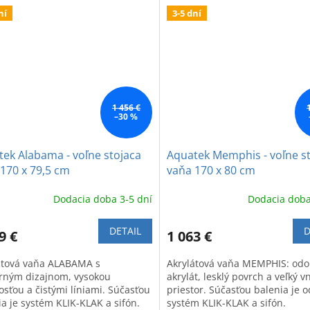
ní
3-5 dní
1 456 €
–30 %
ek Alabama - voľne stojaca
Aquatek Memphis - voľne s
170 x 79,5 cm
vaňa 170 x 80 cm
Dodacia doba 3-5 dní
Dodacia doba
DETAIL
D
9 €
1 063 €
átová vaňa ALABAMA s
Akrylátová vaňa MEMPHIS: odo
ným dizajnom, vysokou
akrylát, lesklý povrch a veľký 
osťou a čistými líniami. Súčasťou
priestor. Súčasťou balenia je 
ia je systém KLIK-KLAK a sifón.
systém KLIK-KLAK a sifón.