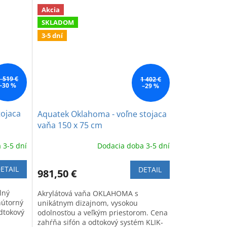
Akcia
SKLADOM
3-5 dní
1 519 €
1 402 €
–30 %
–29 %
tojaca
Aquatek Oklahoma - voľne stojaca
vaňa 150 x 75 cm
 3-5 dní
Dodacia doba 3-5 dní
ETAIL
DETAIL
981,50 €
lný
Akrylátová vaňa OKLAHOMA s
vnútorný
unikátnym dizajnom, vysokou
odtokový
odolnosťou a veľkým priestorom. Cena
zahŕňa sifón a odtokový systém KLIK-