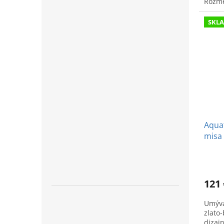
Rozme
SKL
Aquat
misa
121 
Umýva
zlato
dizajn