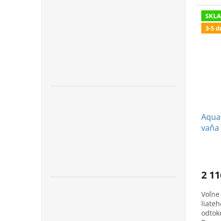
SKL
3-5 d
Aquat
vaňa 
2 11
Voľne
liate
odtok