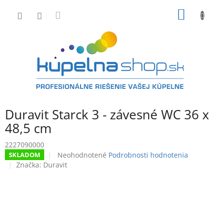
Prejsť
NÁKU
na
obsah
KOŠÍK
Duravit Starck 3 - závesné WC 36 x
48,5 cm
2227090000
Priemerné
Neohodnotené
Podrobnosti hodnotenia
SKLADOM
hodnotenie
Značka:
Duravit
produktu
je
0,0
z
5
hviezdičiek.