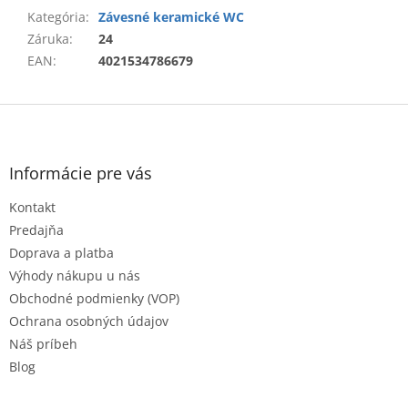
Kategória
:
Závesné keramické WC
Záruka
:
24
EAN
:
4021534786679
Z
á
p
ä
Informácie pre vás
t
Kontakt
i
e
Predajňa
Doprava a platba
Výhody nákupu u nás
Obchodné podmienky (VOP)
Ochrana osobných údajov
Náš príbeh
Blog