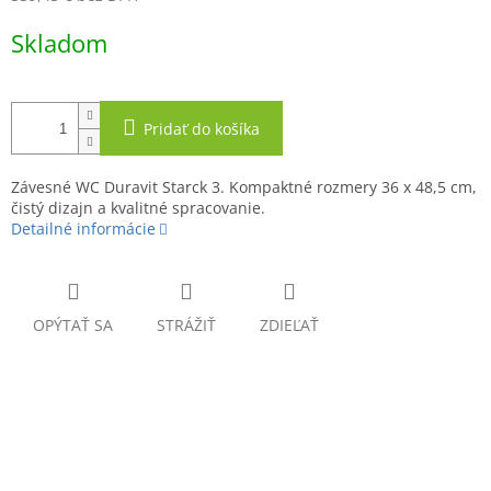
Jednotková
Skladom
cena:
Pridať do košíka
Závesné WC Duravit Starck 3. Kompaktné rozmery 36 x 48,5 cm,
čistý dizajn a kvalitné spracovanie.
Detailné informácie
OPÝTAŤ SA
STRÁŽIŤ
ZDIEĽAŤ