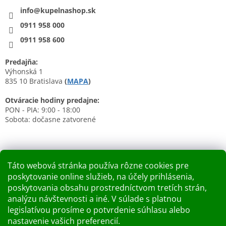
info@kupelnashop.sk
0911 958 000
0911 958 600
Predajňa:
Výhonská 1
835 10 Bratislava
(
MAPA
)
Otváracie hodiny predajne:
PON - PIA: 9:00 - 18:00
Sobota: dočasne zatvorené
Táto webová stránka používa rôzne cookies pre
poskytovanie online služieb, na účely prihlásenia,
Nákupný košík
poskytovania obsahu prostredníctvom tretích strán,
analýzu návštevnosti a iné. V súlade s platnou
0
KS /
0 €
legislatívou prosíme o potvrdenie súhlasu alebo
nastavenie vašich preferencií.