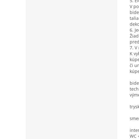
5. E
V po
bide
tali
deko
6. J
Žiad
pred
7. V
K vy
kúpe
či u
kúpe
bide
tech
vým
trys
smer
inte
WC +