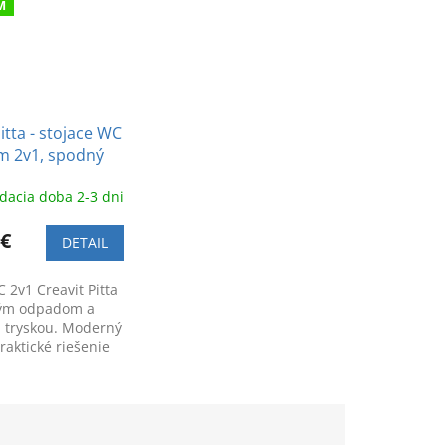
M
itta - stojace WC
m 2v1, spodný
dacia doba 2-3 dni
 €
DETAIL
 2v1 Creavit Pitta
ým odpadom a
 tryskou. Moderný
raktické riešenie
málnu hygienu v