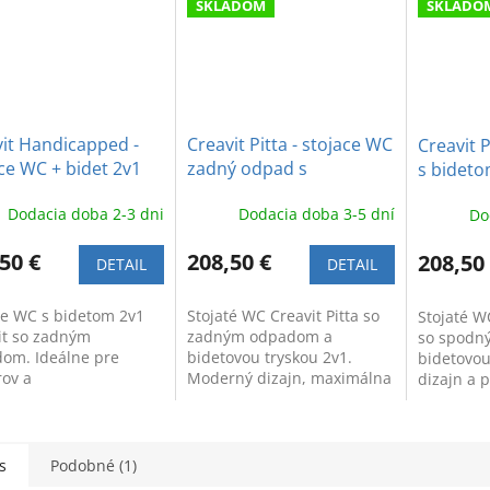
SKLADOM
SKLADO
it Handicapped -
Creavit Pitta - stojace WC
Creavit P
ce WC + bidet 2v1
zadný odpad s
s bideto
adným odpadom
bidetovou tryskou
odpad
Dodacia doba 2-3 dni
Dodacia doba 3-5 dní
Do
50 €
208,50 €
208,50
DETAIL
DETAIL
ce WC s bidetom 2v1
Stojaté WC Creavit Pitta so
Stojaté WC
it so zadným
zadným odpadom a
so spodn
om. Ideálne pre
bidetovou tryskou 2v1.
bidetovou
rov a
Moderný dizajn, maximálna
dizajn a p
kepovaných.
hygiena a funkčnosť pre
pre maxi
pečuje komfort,
vašu kúpeľňu.
kúpeľni.
čnosť a hygienu v
ni.
s
Podobné (1)