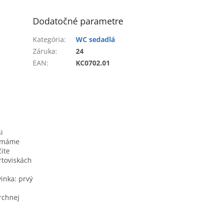
Dodatočné parametre
Kategória
:
WC sedadlá
Záruka
:
24
EAN
:
KC0702.01
i
že máme
ite
rtoviskách
inka: prvý
rchnej