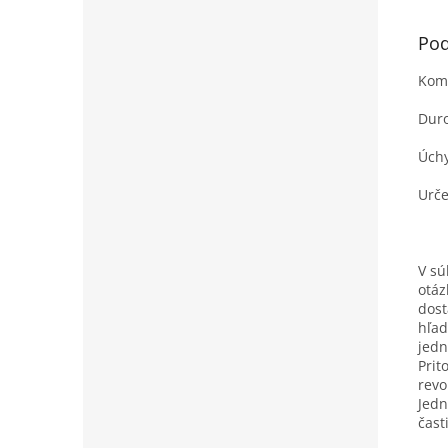
Pod
Komp
Duro
Úchy
Urče
V sú
otáz
dost
hľad
jedn
Prit
revo
Jedn
čast