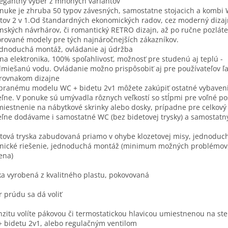
legantný výber z mnohých variantov
nuke je zhruba 50 typov závesných, samostatne stojacich a kombi
tov 2 v 1.Od štandardných ekonomických radov, cez moderný dizaj
anských návrhárov, či romantický RETRO dizajn, až po ručne pozlát
rované modely pre tých najnáročnejších zákazníkov.
ednoduchá montáž, ovládanie aj údržba
na elektronika, 100% spoľahlivosť, možnosť pre studenú aj teplú -
miešanú vodu. Ovládanie možno prispôsobiť aj pre používateľov ľa
 rovnakom dizajne
branému modelu WC + bidetu 2v1 môžete zakúpiť ostatné vybaven
ľne. V ponuke sú umývadla rôznych veľkostí so stĺpmi pre voľné po
miestnenie na nábytkové skrinky alebo dosky, prípadne pre celkový
ľne dodávame i samostatné WC (bez bidetovej trysky) a samostatný
tová tryska zabudovaná priamo v ohybe klozetovej misy, jednoduc
nické riešenie, jednoduchá montáž (minimum možných problémov,
ena)
ka vyrobená z kvalitného plastu, pokovovaná
 prúdu sa dá voliť
nzitu volíte pákovou či termostatickou hlavicou umiestnenou na st
 bidetu 2v1, alebo regulačným ventilom