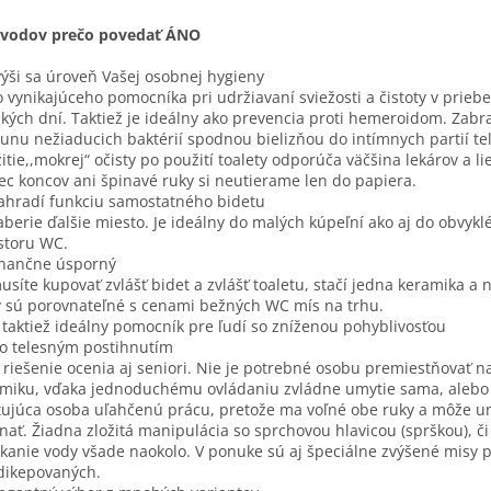
ôvodov prečo povedať ÁNO
výši sa úroveň Vašej osobnej hygieny
o vynikajúceho pomocníka pri udržiavaní sviežosti a čistoty v prieb
kých dní. Taktiež je ideálny ako prevencia proti hemeroidom. Zabr
unu nežiaducich baktérií spodnou bielizňou do intímnych partií tel
itie,,mokrej“ očisty po použití toalety odporúča väčšina lekárov a lie
ec koncov ani špinavé ruky si neutierame len do papiera.
ahradí funkciu samostatného bidetu
berie ďalšie miesto. Je ideálny do malých kúpeľní ako aj do obvykl
storu WC.
inančne úsporný
síte kupovať zvlášť bidet a zvlášť toaletu, stačí jedna keramika a 
 sú porovnateľné s cenami bežných WC mís na trhu.
e taktiež ideálny pomocník pre ľudí so zníženou pohyblivosťou
o telesným postihnutím
 riešenie ocenia aj seniori. Nie je potrebné osobu premiestňovať n
miku, vďaka jednoduchému ovládaniu zvládne umytie sama, aleb
tujúca osoba uľahčenú prácu, pretože ma voľné obe ruky a môže u
nať. Žiadna zložitá manipulácia so sprchovou hlavicou (sprškou), či
ekanie vody všade naokolo. V ponuke sú aj špeciálne zvýšené misy 
dikepovaných.