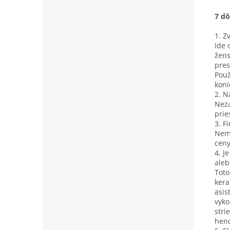
7 d
1. Z
Ide 
žens
pres
Použ
koni
2. N
Neza
prie
3. F
Nemu
ceny
4. J
aleb
Toto
kera
asis
vyko
stri
hen