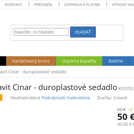
KONTAKT
PREDAJŇA
DOPRAVA A PLATBA
VÝHODY NÁ
HĽADAŤ
Kartáčovaný bronz
Úsporná kúpeľňa
Batérie
avit Cinar - duroplastové sedadlo
vit Cinar - duroplastové sedadlo
KC0702
Priemerné
Neohodnotené
Podrobnosti hodnotenia
Značka:
Creavit
hodnotenie
produktu
52 €
–3
50 
je
0,0
40,65 €
z
5
Jednotk