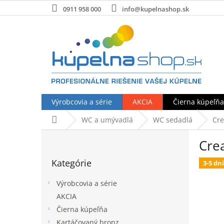
Prejsť
0911 958 000
info@kupelnashop.sk
na
obsah
Výrobcovia a série
AKCIA
Čierna kúpeľňa
Domov
WC a umývadlá
WC sedadlá
Cre
B
Crea
o
Preskočiť
č
Kategórie
kategórie
3-5 dní
n
ý
Výrobcovia a série
p
AKCIA
a
Čierna kúpeľňa
n
e
Kartáčovaný bronz