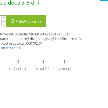
ia doba 3-5 dní
Pridať do košíka
stové WC sedadlo CINAR od Creavit (KC3016).
ateriál, moderný dizajn a vysoký komfort pre vašu
. Kód produktu: KC0702.01.
 informácie
OPÝTAŤ SA
STRÁŽIŤ
ZDIEĽAŤ