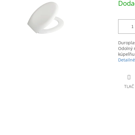
Dodac
hviezdičiek.
cena:
Duropla
Odolný m
kúpeľňu
Detailné
TLAČ