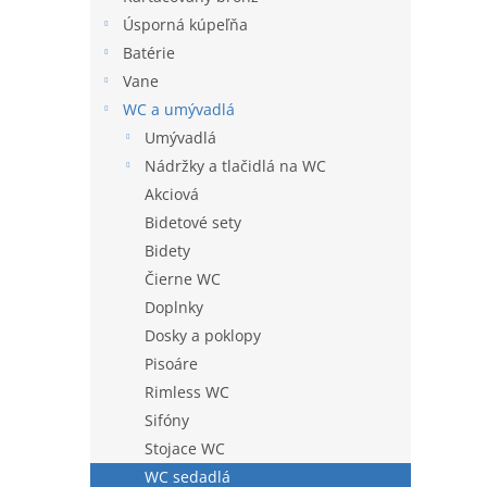
l
Úsporná kúpeľňa
Batérie
Vane
WC a umývadlá
Umývadlá
Nádržky a tlačidlá na WC
Akciová
Bidetové sety
Bidety
Čierne WC
Doplnky
Dosky a poklopy
Pisoáre
Rimless WC
Sifóny
Stojace WC
WC sedadlá