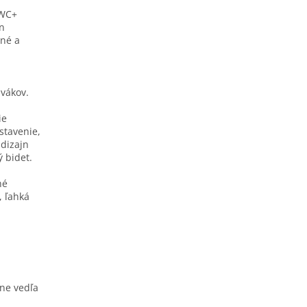
 WC+
n
ené a
vákov.
ie
stavenie,
 dizajn
 bidet.
hé
 ľahká
ene vedľa