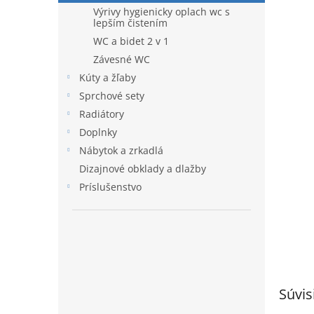
Výrivy hygienicky oplach wc s
lepším čistením
WC a bidet 2 v 1
Závesné WC
Kúty a žľaby
Sprchové sety
Radiátory
Doplnky
Nábytok a zrkadlá
Dizajnové obklady a dlažby
Príslušenstvo
Súvis