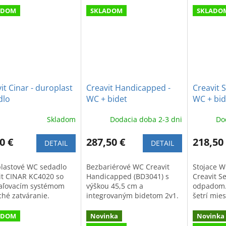
ADOM
SKLADOM
SKLADO
it Cinar - duroplast
Creavit Handicapped -
Creavit S
dlo
WC + bidet
WC + bid
odpad
Skladom
Dodacia doba 2-3 dni
Do
0 €
287,50 €
218,50
DETAIL
DETAIL
lastové WC sedadlo
Bezbariérové WC Creavit
Stojace W
it CINAR KC4020 so
Handicapped (BD3041) s
Creavit S
ľovacím systémom
výškou 45,5 cm a
odpadom.
ché zatváranie.
integrovaným bidetom 2v1.
šetrí mies
tné spracovanie a
Zaručuje maximálny
komfort. 
ný dizajn vhodný do
komfort, funkčnosť a
vysoká kv
ADOM
Novinka
Novinka
j kúpeľne.
špičkovú hygienu v kúpeľni.
kúpeľňu.