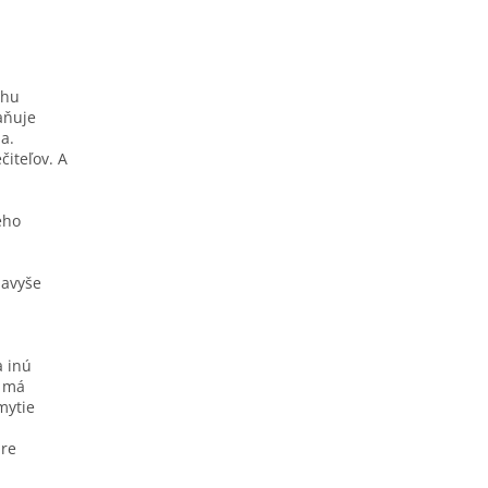
ehu
aňuje
a.
čiteľov. A
ého
navyše
a inú
o má
mytie
pre