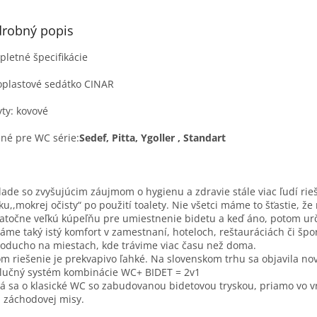
robný popis
letné špecifikácie
plastové sedátko CINAR
ty: kovové
né pre WC série:
Sedef, Pitta, Ygoller , Standart
lade so zvyšujúcim záujmom o hygienu a zdravie stále viac ľudí rieš
ku,,mokrej očisty“ po použití toalety. Nie všetci máme to šťastie, 
atočne veľkú kúpeľňu pre umiestnenie bidetu a keď áno, potom urč
áme taký istý komfort v zamestnaní, hoteloch, reštauráciách či špo
oducho na miestach, kde trávime viac času než doma.
om riešenie je prekvapivo ľahké. Na slovenskom trhu sa objavila nov
lučný systém kombinácie WC+ BIDET = 2v1
á sa o klasické WC so zabudovanou bidetovou tryskou, priamo vo v
i záchodovej misy.