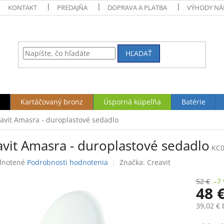
KONTAKT
PREDAJŇA
DOPRAVA A PLATBA
VÝHODY NÁ
HĽADAŤ
Kartáčovaný bronz
Úsporná kúpeľňa
Batérie
avit Amasra - duroplastové sedadlo
avit Amasra - duroplastové sedadlo
KC0
rné
notené
Podrobnosti hodnotenia
Značka:
Creavit
enie
tu
52 €
–7
48 
39,02 €
Jednotk