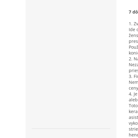
7 d
1. Z
Ide 
žens
pres
Použ
koni
2. N
Neza
prie
3. F
Nemu
ceny
4. J
aleb
Toto
kera
asis
vyko
stri
hen