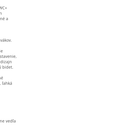
 WC+
n
ené a
vákov.
ie
stavenie,
 dizajn
 bidet.
hé
 ľahká
ene vedľa