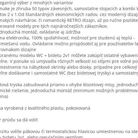
legantný výber z mnohých variantov
nuke je zhruba 50 typov závesných, samostatne stojacich a kombi
tov 2 v 1.Od štandardných ekonomických radov, cez moderný dizaj
anských návrhárov, či romantický RETRO dizajn, až po ručne pozlát
rované modely pre tých najnáročnejších zákazníkov.
ednoduchá montáž, ovládanie aj údržba
na elektronika, 100% spoľahlivosť, možnosť pre studenú aj teplú -
miešanú vodu. Ovládanie možno prispôsobiť aj pre používateľov ľa
 rovnakom dizajne
branému modelu WC + bidetu 2v1 môžete zakúpiť ostatné vybaven
ľne. V ponuke sú umývadla rôznych veľkostí so stĺpmi pre voľné po
miestnenie na nábytkové skrinky alebo dosky, prípadne pre celkový
ľne dodávame i samostatné WC (bez bidetovej trysky) a samostatný
tová tryska zabudovaná priamo v ohybe klozetovej misy, jednoduc
nické riešenie, jednoduchá montáž (minimum možných problémov,
ena)
ka vyrobená z kvalitného plastu, pokovovaná
 prúdu sa dá voliť
nzitu volíte pákovou či termostatickou hlavicou umiestnenou na st
 bidetu 2v1, alebo regulačným ventilom