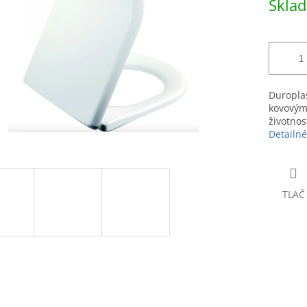
Skla
čiek.
cena:
Duropla
kovovými
životnos
Detailné
TLAČ