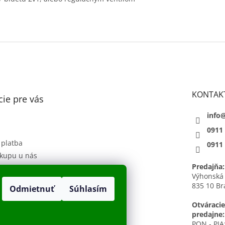
KONTAK
ie pre vás
info
0911
 platba
0911
kupu u nás
Predajňa:
 podmienky
Výhonská
835 10 Br
Odmietnuť
Súhlasím
sobných údajov
h
Otváracie
predajne:
PON - PIA: