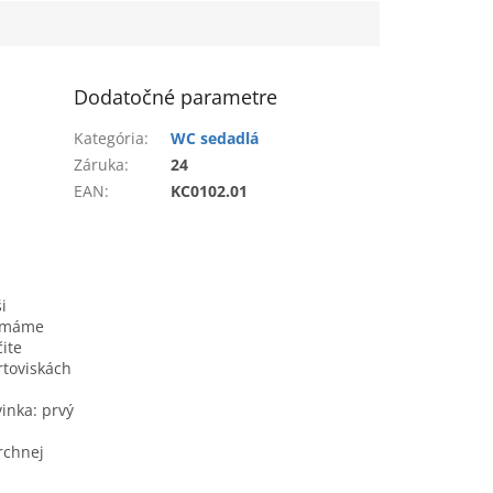
Dodatočné parametre
Kategória
:
WC sedadlá
Záruka
:
24
EAN
:
KC0102.01
i
že máme
ite
rtoviskách
inka: prvý
rchnej