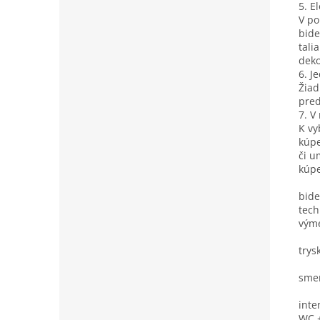
5. E
V po
bide
tali
deko
6. J
Žiad
pred
7. V
K vy
kúpe
či u
kúpe
bide
tech
vým
trys
smer
inte
WC +