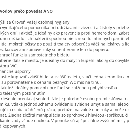
ôvodov prečo povedať ÁNO
výši sa úroveň Vašej osobnej hygieny
o vynikajúceho pomocníka pri udržiavaní sviežosti a čistoty v prieb
kých dní. Taktiež je ideálny ako prevencia proti hemeroidom. Zabr
unu nežiaducich baktérií spodnou bielizňou do intímnych partií tel
itie,,mokrej“ očisty po použití toalety odporúča väčšina lekárov a lie
ec koncov ani špinavé ruky si neutierame len do papiera.
ahradí funkciu samostatného bidetu
berie ďalšie miesto. Je ideálny do malých kúpeľní ako aj do obvykl
storu WC.
inančne úsporný
síte kupovať zvlášť bidet a zvlášť toaletu, stačí jedna keramika a 
 sú porovnateľné s cenami bežných WC mís na trhu.
e taktiež ideálny pomocník pre ľudí so zníženou pohyblivosťou
o telesným postihnutím
 riešenie ocenia aj seniori. Nie je potrebné osobu premiestňovať n
miku, vďaka jednoduchému ovládaniu zvládne umytie sama, aleb
tujúca osoba uľahčenú prácu, pretože ma voľné obe ruky a môže u
nať. Žiadna zložitá manipulácia so sprchovou hlavicou (sprškou), či
ekanie vody všade naokolo. V ponuke sú aj špeciálne zvýšené misy 
dikepovaných.