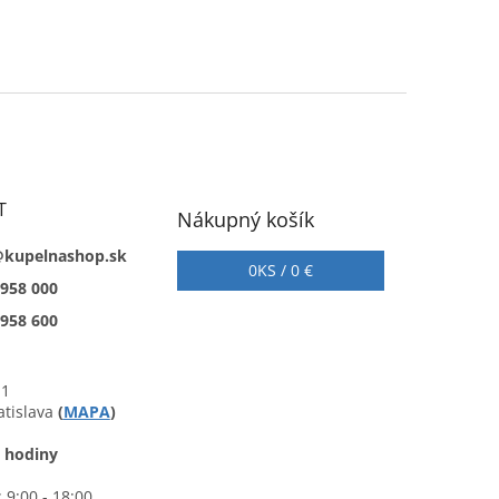
T
Nákupný košík
@kupelnashop.sk
0
KS /
0 €
 958 000
 958 600
 1
atislava
(
MAPA
)
 hodiny
 9:00 - 18:00