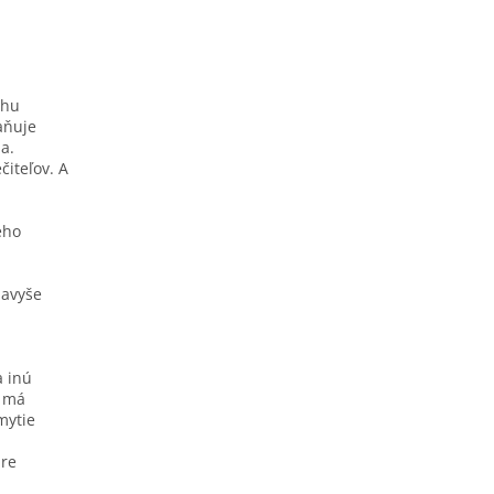
ehu
aňuje
a.
čiteľov. A
ého
navyše
a inú
o má
mytie
pre