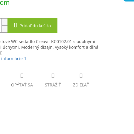
dom
Pridať do košíka
stové WC sedadlo Creavit KC0102.01 s odolnými
 úchytmi. Moderný dizajn, vysoký komfort a dlhá
ť.
 informácie
OPÝTAŤ SA
STRÁŽIŤ
ZDIEĽAŤ