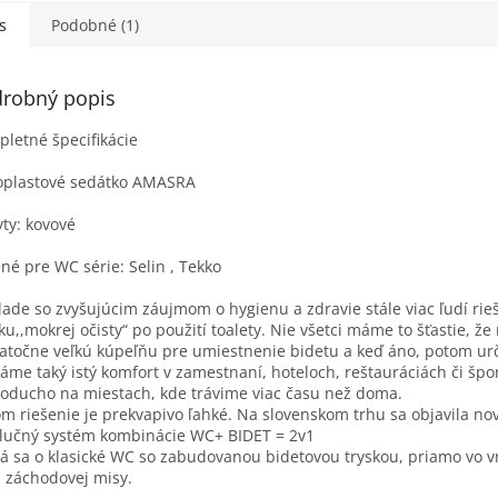
s
Podobné (1)
robný popis
letné špecifikácie
oplastové sedátko AMASRA
ty: kovové
né pre WC série: Selin , Tekko
lade so zvyšujúcim záujmom o hygienu a zdravie stále viac ľudí rieš
ku,,mokrej očisty“ po použití toalety. Nie všetci máme to šťastie, 
atočne veľkú kúpeľňu pre umiestnenie bidetu a keď áno, potom urč
áme taký istý komfort v zamestnaní, hoteloch, reštauráciách či špo
oducho na miestach, kde trávime viac času než doma.
om riešenie je prekvapivo ľahké. Na slovenskom trhu sa objavila nov
lučný systém kombinácie WC+ BIDET = 2v1
á sa o klasické WC so zabudovanou bidetovou tryskou, priamo vo v
i záchodovej misy.