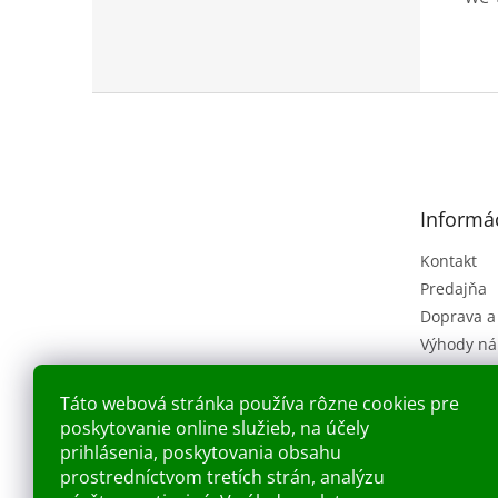
Z
á
p
ä
t
Informác
i
e
Kontakt
Predajňa
Doprava a
Výhody ná
Obchodné
(VOP)
Táto webová stránka používa rôzne cookies pre
Ochrana o
poskytovanie online služieb, na účely
Náš príbe
prihlásenia, poskytovania obsahu
prostredníctvom tretích strán, analýzu
Blog