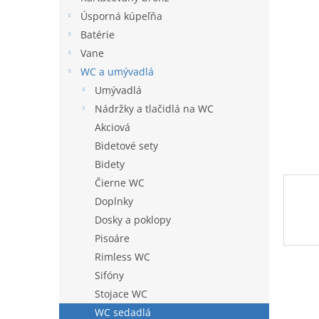
hviezdi
l
Úsporná kúpeľňa
Batérie
Vane
WC a umývadlá
Umývadlá
Nádržky a tlačidlá na WC
Akciová
Bidetové sety
Bidety
Čierne WC
Doplnky
Dosky a poklopy
Pisoáre
Rimless WC
Sifóny
Stojace WC
WC sedadlá