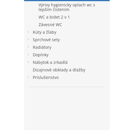
Výrivy hygienicky oplach wc s
lepším čistením
WC a bidet 2 v 1
Závesné WC
Kúty a žľaby
Sprchové sety
Radiátory
Doplnky
Nábytok a zrkadlá
Dizajnové obklady a dlažby
Príslušenstvo