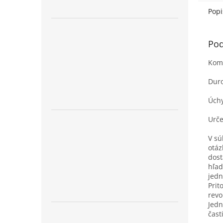
Popi
Pod
Komp
Dur
Úchy
Urče
V sú
otáz
dost
hľad
jedn
Prit
revo
Jedn
čast