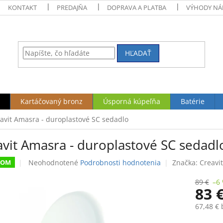
KONTAKT
PREDAJŇA
DOPRAVA A PLATBA
VÝHODY NÁ
HĽADAŤ
Kartáčovaný bronz
Úsporná kúpeľňa
Batérie
avit Amasra - duroplastové SC sedadlo
avit Amasra - duroplastové SC sedadl
Priemerné
Neohodnotené
Podrobnosti hodnotenia
Značka:
Creavit
DOM
hodnotenie
produktu
89 €
–6
83 
je
0,0
67,48 €
z
5
Jednotk