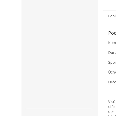
x 35,
hygie
kúpeľ
Popi
Pod
Komp
Dur
Spo
Úchy
Urče
V sú
otáz
dost