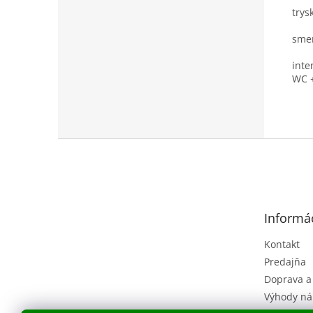
trys
smer
inte
WC +
Z
á
p
ä
t
Informác
i
e
Kontakt
Predajňa
Doprava a
Výhody ná