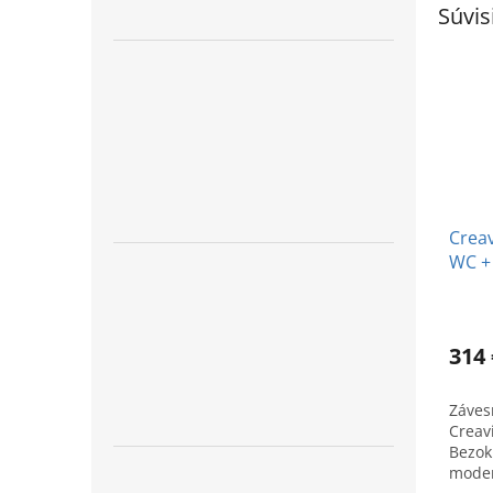
Súvis
Creav
WC + 
314 
Záves
Creav
Bezok
moder