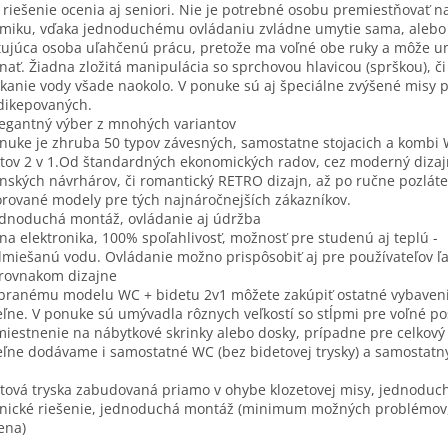
 riešenie ocenia aj seniori. Nie je potrebné osobu premiestňovať n
miku, vďaka jednoduchému ovládaniu zvládne umytie sama, aleb
tujúca osoba uľahčenú prácu, pretože ma voľné obe ruky a môže u
nať. Žiadna zložitá manipulácia so sprchovou hlavicou (sprškou), či
ekanie vody všade naokolo. V ponuke sú aj špeciálne zvýšené misy 
dikepovaných.
legantný výber z mnohých variantov
nuke je zhruba 50 typov závesných, samostatne stojacich a kombi
tov 2 v 1.Od štandardných ekonomických radov, cez moderný dizaj
anských návrhárov, či romantický RETRO dizajn, až po ručne pozlát
rované modely pre tých najnáročnejších zákazníkov.
ednoduchá montáž, ovládanie aj údržba
na elektronika, 100% spoľahlivosť, možnosť pre studenú aj teplú -
miešanú vodu. Ovládanie možno prispôsobiť aj pre používateľov ľa
 rovnakom dizajne
branému modelu WC + bidetu 2v1 môžete zakúpiť ostatné vybaven
ľne. V ponuke sú umývadla rôznych veľkostí so stĺpmi pre voľné po
miestnenie na nábytkové skrinky alebo dosky, prípadne pre celkový
ľne dodávame i samostatné WC (bez bidetovej trysky) a samostatný
tová tryska zabudovaná priamo v ohybe klozetovej misy, jednoduc
nické riešenie, jednoduchá montáž (minimum možných problémov,
ena)