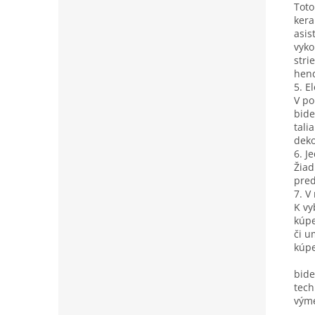
Toto
kera
asis
vyko
stri
hen
5. E
V po
bide
tali
deko
6. J
Žiad
pred
7. V
K vy
kúpe
či u
kúpe
bide
tech
vým