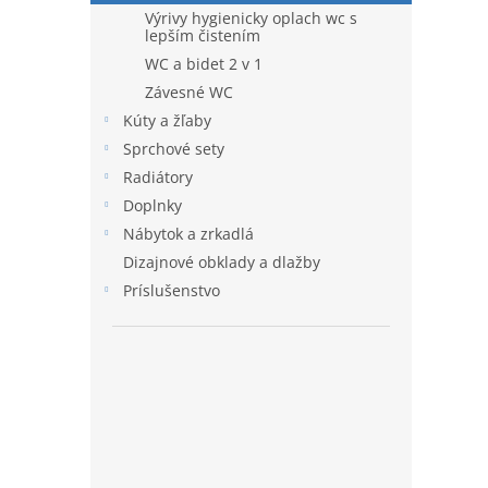
Výrivy hygienicky oplach wc s
lepším čistením
WC a bidet 2 v 1
Závesné WC
Kúty a žľaby
Sprchové sety
Radiátory
Doplnky
Nábytok a zrkadlá
Dizajnové obklady a dlažby
Príslušenstvo