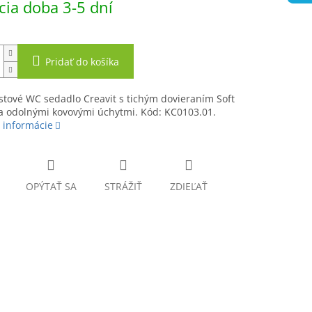
ia doba 3-5 dní
Pridať do košíka
tové WC sedadlo Creavit s tichým dovieraním Soft
a odolnými kovovými úchytmi. Kód: KC0103.01.
 informácie
OPÝTAŤ SA
STRÁŽIŤ
ZDIEĽAŤ