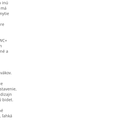
a inú
o má
mytie
pre
 WC+
n
ené a
vákov.
ie
stavenie,
 dizajn
 bidet.
hé
 ľahká