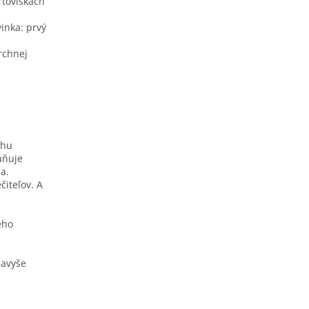
rtoviskách
inka: prvý
rchnej
ehu
aňuje
a.
čiteľov. A
ého
navyše