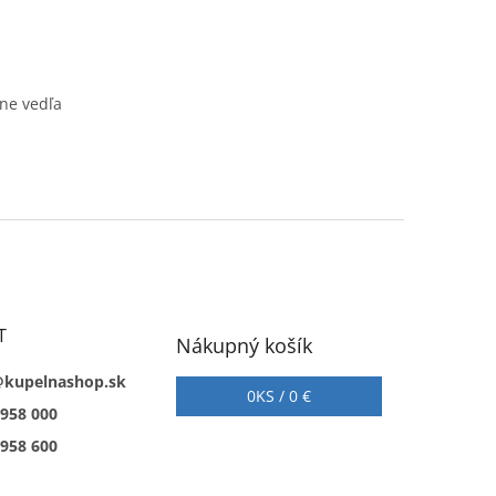
ene vedľa
T
Nákupný košík
@kupelnashop.sk
0
KS /
0 €
 958 000
 958 600