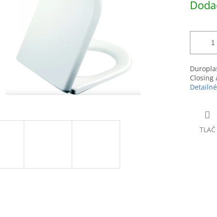
Dodac
hviezdičiek.
cena:
Duroplas
Closing 
Detailné
TLAČ