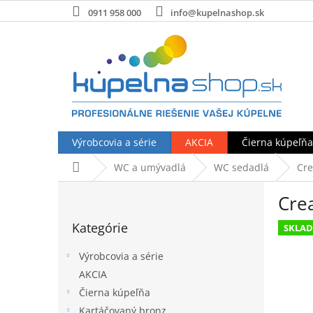
Prejsť
0911 958 000
info@kupelnashop.sk
na
obsah
Výrobcovia a série
AKCIA
Čierna kúpeľňa
Domov
WC a umývadlá
WC sedadlá
Cre
B
Cre
o
Preskočiť
č
Kategórie
kategórie
SKLA
n
ý
Výrobcovia a série
p
AKCIA
a
Čierna kúpeľňa
n
e
Kartáčovaný bronz