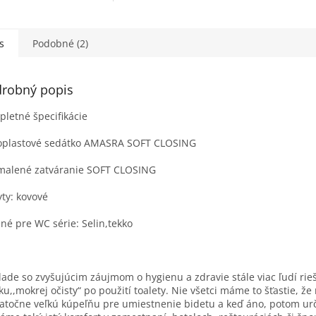
5 cm. Maximálna
vody a účinný oplach.
na a komfort pre vašu
Elegantný moderný dizajn
ňu.
pre každú kúpeľňu.
s
Podobné (2)
robný popis
letné špecifikácie
oplastové sedátko AMASRA SOFT CLOSING
malené zatváranie SOFT CLOSING
ty: kovové
né pre WC série: Selin,tekko
lade so zvyšujúcim záujmom o hygienu a zdravie stále viac ľudí rieš
ku,,mokrej očisty“ po použití toalety. Nie všetci máme to šťastie, 
atočne veľkú kúpeľňu pre umiestnenie bidetu a keď áno, potom urč