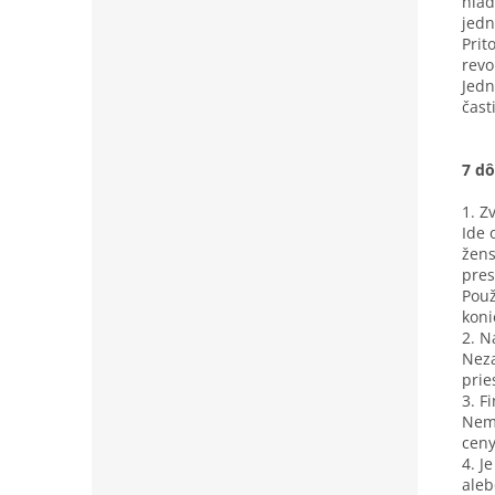
hľad
jedn
Prit
revo
Jedn
čast
7 d
1. Z
Ide 
žens
pres
Použ
koni
2. N
Neza
prie
3. F
Nemu
ceny
4. J
aleb