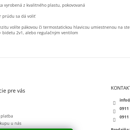
ka vyrobená z kvalitného plastu, pokovovaná
 prúdu sa dá voliť
nzitu volíte pákovou či termostatickou hlavicou umiestnenou na st
 bidetu 2v1, alebo regulačným ventilom
KONTAK
ie pre vás
info
0911
 platba
0911
kupu u nás
Predajňa: