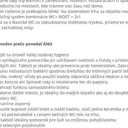
áme taký istý komfort v zamestnaní, hoteloch, reštauráciách či špo
oducho na miestach, kde trávime viac času než doma.
om riešenie je prekvapivo ľahké. Na slovenskom trhu sa objavila nov
lučný systém kombinácie WC+ BIDET = 2v1
á sa o klasické WC so zabudovanou bidetovou tryskou, priamo vo v
i záchodovej misy.
ôvodov prečo povedať ÁNO
výši sa úroveň Vašej osobnej hygieny
o vynikajúceho pomocníka pri udržiavaní sviežosti a čistoty v prieb
kých dní. Taktiež je ideálny ako prevencia proti hemeroidom. Zabr
unu nežiaducich baktérií spodnou bielizňou do intímnych partií tel
itie,,mokrej“ očisty po použití toalety odporúča väčšina lekárov a lie
ec koncov ani špinavé ruky si neutierame len do papiera.
ahradí funkciu samostatného bidetu
berie ďalšie miesto. Je ideálny do malých kúpeľní ako aj do obvykl
storu WC.
inančne úsporný
síte kupovať zvlášť bidet a zvlášť toaletu, stačí jedna keramika a 
 sú porovnateľné s cenami bežných WC mís na trhu.
e taktiež ideálny pomocník pre ľudí so zníženou pohyblivosťou
o telesným postihnutím