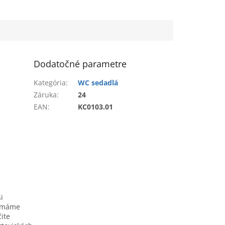
Dodatočné parametre
Kategória
:
WC sedadlá
Záruka
:
24
EAN
:
KC0103.01
i
že máme
ite