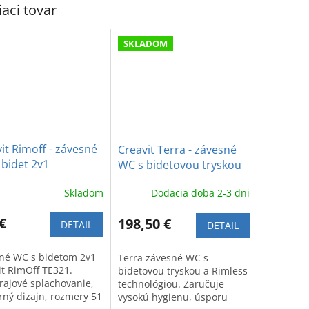
iaci tovar
SKLADOM
it Rimoff - závesné
Creavit Terra - závesné
bidet 2v1
WC s bidetovou tryskou
a hygienickým oplachom
Skladom
Dodacia doba 2-3 dni
Rimless
€
198,50 €
DETAIL
DETAIL
né WC s bidetom 2v1
Terra závesné WC s
it RimOff TE321.
bidetovou tryskou a Rimless
rajové splachovanie,
technológiou. Zaručuje
ný dizajn, rozmery 51
vysokú hygienu, úsporu