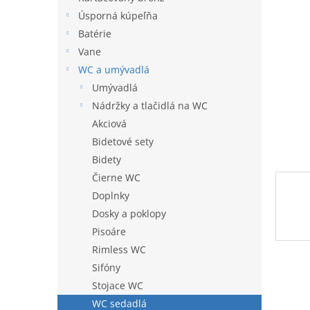
l
Úsporná kúpeľňa
Batérie
Vane
WC a umývadlá
Umývadlá
Nádržky a tlačidlá na WC
Akciová
Bidetové sety
Bidety
Čierne WC
Doplnky
Dosky a poklopy
Pisoáre
Rimless WC
Sifóny
Stojace WC
WC sedadlá