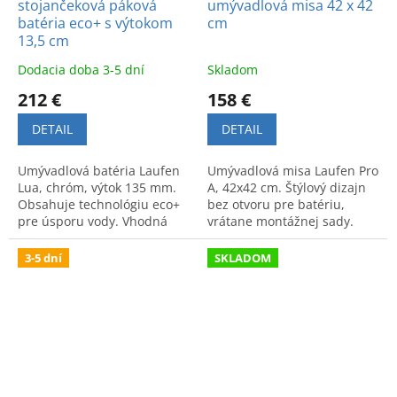
stojančeková páková
umývadlová misa 42 x 42
batéria eco+ s výtokom
cm
13,5 cm
Dodacia doba 3-5 dní
Skladom
212 €
158 €
DETAIL
DETAIL
Umývadlová batéria Laufen
Umývadlová misa Laufen Pro
Lua, chróm, výtok 135 mm.
A, 42x42 cm. Štýlový dizajn
Obsahuje technológiu eco+
bez otvoru pre batériu,
pre úsporu vody. Vhodná
vrátane montážnej sady.
pre umývadlové misy.
Prémiová kvalita pre
modernú kúpeľňu.
3-5 dní
SKLADOM