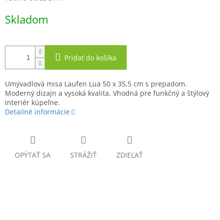
Jednotková
Skladom
cena:
Pridať do košíka
Umývadlová misa Laufen Lua 50 x 35,5 cm s prepadom.
Moderný dizajn a vysoká kvalita. Vhodná pre funkčný a štýlový
interiér kúpeľne.
Detailné informácie
OPÝTAŤ SA
STRÁŽIŤ
ZDIEĽAŤ