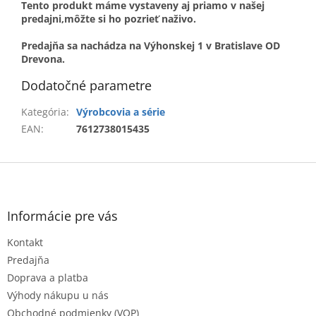
Tento produkt máme vystaveny aj priamo v našej
predajni,môžte si ho pozrieť naživo.
Predajňa sa nachádza na Výhonskej 1 v Bratislave OD
Drevona.
Dodatočné parametre
Kategória
:
Výrobcovia a série
EAN
:
7612738015435
Z
á
p
ä
Informácie pre vás
t
Kontakt
i
e
Predajňa
Doprava a platba
Výhody nákupu u nás
Obchodné podmienky (VOP)