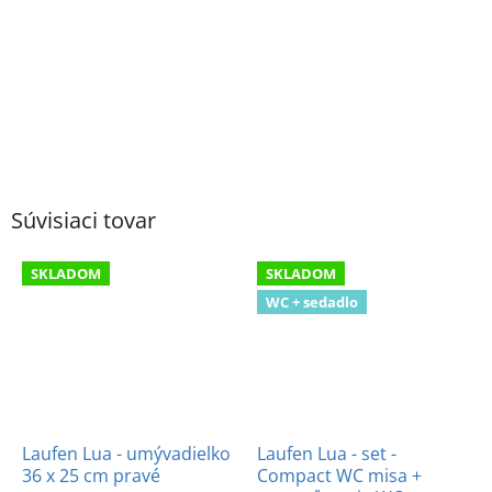
Súvisiaci tovar
SKLADOM
SKLADOM
WC + sedadlo
Laufen Lua - umývadielko
Laufen Lua - set -
36 x 25 cm pravé
Compact WC misa +