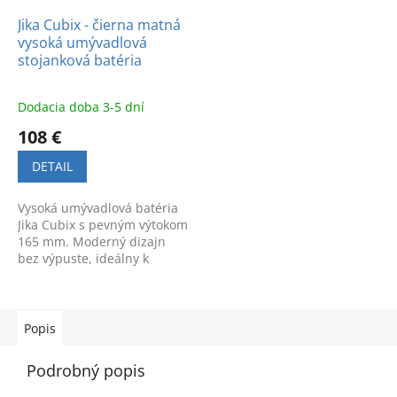
Jika Cubix - čierna matná
vysoká umývadlová
stojanková batéria
Dodacia doba 3-5 dní
108 €
DETAIL
Vysoká umývadlová batéria
Jika Cubix s pevným výtokom
165 mm. Moderný dizajn
bez výpuste, ideálny k
umývadlovým misám.
Kvalitné a komfortné
prevedenie.
Popis
Podrobný popis