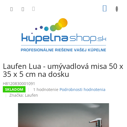
Prejsť
NÁKU
na
obsah
KOŠÍK
Laufen Lua - umývadlová misa 50 x
35 x 5 cm na dosku
H8120830001091
Priemerné
1 hodnotenie
Podrobnosti hodnotenia
SKLADOM
hodnotenie
Značka:
Laufen
produktu
je
4,0
z
5
hviezdičiek.