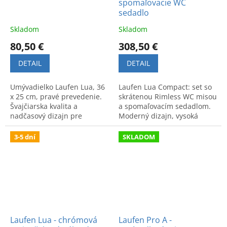
spomaľovacie WC
sedadlo
Skladom
Skladom
80,50 €
308,50 €
DETAIL
DETAIL
Umývadielko Laufen Lua, 36
Laufen Lua Compact: set so
x 25 cm, pravé prevedenie.
skrátenou Rimless WC misou
Švajčiarska kvalita a
a spomaľovacím sedadlom.
nadčasový dizajn pre
Moderný dizajn, vysoká
modernú kúpeľňu.
hygiena a funkčnosť pre
štýlovú kúpeľňu.
3-5 dní
SKLADOM
Laufen Lua - chrómová
Laufen Pro A -