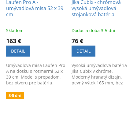
Laufen Pro A -
Jika Cubix - chrómová
umývadlová misa 52 x 39
vysoká umývadlová
cm
stojanková batéria
Skladom
Dodacia doba 3-5 dní
163 €
76 €
DETAIL
DETAIL
Umývadlová misa Laufen Pro
Vysoká umývadlová batéria
A na dosku s rozmermi 52 x
Jika Cubix v chróme.
39 cm. Model s prepadom,
Moderný hranatý dizajn,
bez otvoru pre batériu.
pevný výtok 165 mm, bez
Balenie obsahuje montážny
výpuste. Kvalitné a funkčné
set.
vybavenie pre vašu kúpeľňu.
3-5 dní