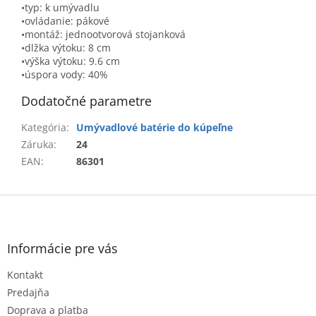
•typ: k umývadlu
•ovládanie: pákové
•montáž: jednootvorová stojanková
•dlžka výtoku: 8 cm
•výška výtoku: 9.6 cm
•úspora vody: 40%
Dodatočné parametre
Kategória
:
Umývadlové batérie do kúpeľne
Záruka
:
24
EAN
:
86301
Z
á
p
ä
Informácie pre vás
t
Kontakt
i
e
Predajňa
Doprava a platba