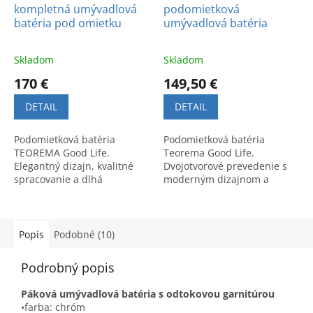
kompletná umývadlová
podomietková
batéria pod omietku
umývadlová batéria
Skladom
Skladom
170 €
149,50 €
DETAIL
DETAIL
Podomietková batéria
Podomietková batéria
TEOREMA Good Life.
Teorema Good Life.
Elegantný dizajn, kvalitné
Dvojotvorové prevedenie s
spracovanie a dlhá
moderným dizajnom a
životnosť. Ideálne a štýlové
špičkovou kvalitou.
riešenie pre každú modernú
Elegantná talianska batéria
kúpeľňu.
do vašej kúpeľne.
Popis
Podobné (10)
Podrobný popis
Páková umývadlová batéria s odtokovou garnitúrou
•farba: chróm