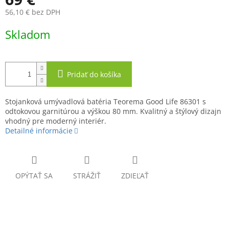
O
56,10 € bez DPH
Jednotková
Skladom
cena:
Pridať do košíka
Stojanková umývadlová batéria Teorema Good Life 86301 s
odtokovou garnitúrou a výškou 80 mm. Kvalitný a štýlový dizajn
vhodný pre moderný interiér.
Detailné informácie
OPÝTAŤ SA
STRÁŽIŤ
ZDIEĽAŤ