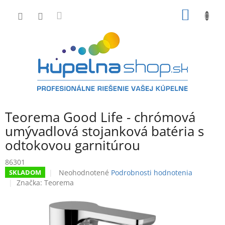
Prejsť
NÁKU
na
obsah
KOŠÍK
Teorema Good Life - chrómová
umývadlová stojanková batéria s
odtokovou garnitúrou
86301
Priemerné
Neohodnotené
Podrobnosti hodnotenia
SKLADOM
hodnotenie
Značka:
Teorema
produktu
je
0,0
z