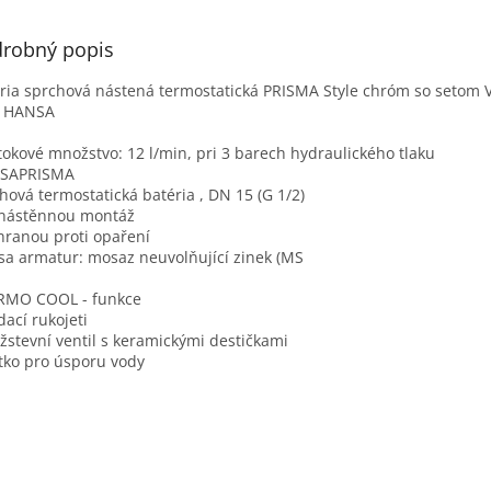
robný popis
ria sprchová nástená termostatická PRISMA Style chróm so setom 
l HANSA
tokové množstvo: 12 l/min, pri 3 barech hydraulického tlaku
SAPRISMA
hová termostatická batéria , DN 15 (G 1/2)
 nástěnnou montáž
hranou proti opaření
sa armatur: mosaz neuvolňující zinek (MS
RMO COOL - funkce
dací rukojeti
stevní ventil s keramickými destičkami
ítko pro úsporu vody