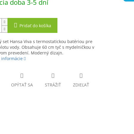
ia doba 3-5 dní
Pridať do košíka
 set Hansa Viva s termostatickou batériou pre
plotu vody. Obsahuje 60 cm tyč s mydelničkou v
om prevedení. Moderný dizajn.
 informácie
OPÝTAŤ SA
STRÁŽIŤ
ZDIEĽAŤ