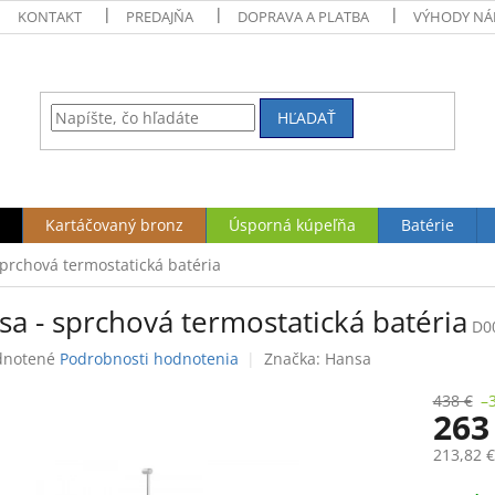
KONTAKT
PREDAJŇA
DOPRAVA A PLATBA
VÝHODY NÁ
HĽADAŤ
Kartáčovaný bronz
Úsporná kúpeľňa
Batérie
prchová termostatická batéria
a - sprchová termostatická batéria
D0
rné
notené
Podrobnosti hodnotenia
Značka:
Hansa
enie
tu
438 €
–
263
213,82 
Jednotk