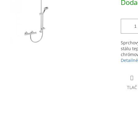
Dodac
čiek.
cena:
Sprchový
stálu te
chrómov
Detailné
TLAČ