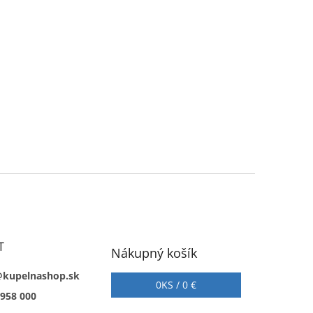
T
Nákupný košík
@kupelnashop.sk
0
KS /
0 €
 958 000