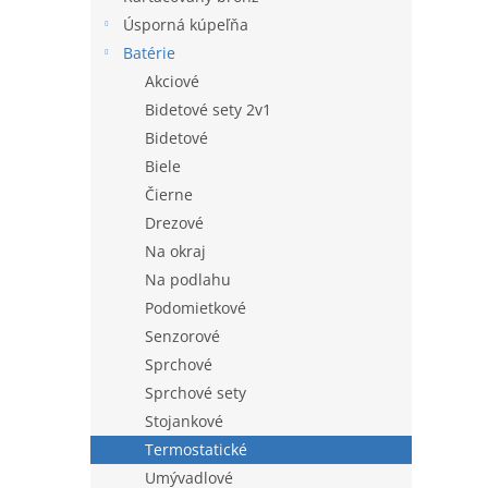
hviezdi
l
Úsporná kúpeľňa
Batérie
Akciové
Bidetové sety 2v1
Bidetové
Biele
Čierne
Drezové
Na okraj
Na podlahu
Podomietkové
Senzorové
Sprchové
Sprchové sety
Stojankové
Termostatické
Umývadlové