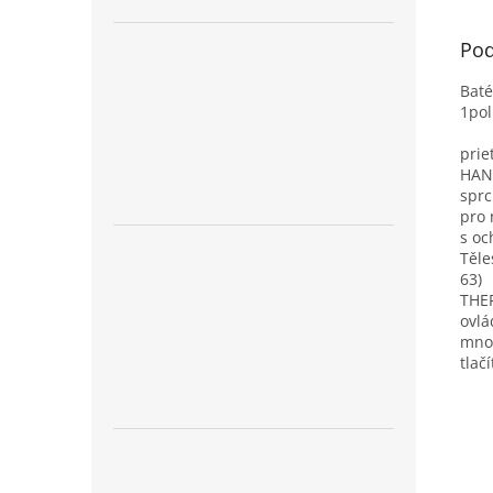
Pod
Baté
1po
prie
HAN
sprc
pro
s oc
Těle
63)
THE
ovlá
množ
tlač