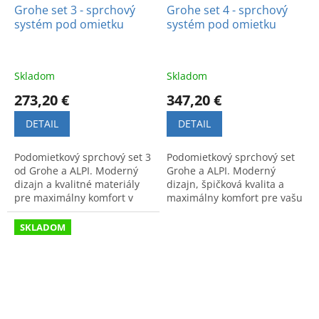
Grohe set 3 - sprchový
Grohe set 4 - sprchový
systém pod omietku
systém pod omietku
Skladom
Skladom
273,20 €
347,20 €
DETAIL
DETAIL
Podomietkový sprchový set 3
Podomietkový sprchový set
od Grohe a ALPI. Moderný
Grohe a ALPI. Moderný
dizajn a kvalitné materiály
dizajn, špičková kvalita a
pre maximálny komfort v
maximálny komfort pre vašu
kúpeľni. Funkčné riešenie
kúpeľňu.
pre každodenné
SKLADOM
sprchovanie.