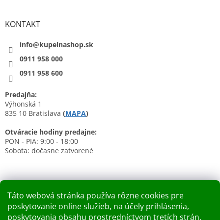
KONTAKT
info@kupelnashop.sk
0911 958 000
0911 958 600
Predajňa:
Výhonská 1
835 10 Bratislava
(
MAPA
)
Otváracie hodiny predajne:
PON - PIA: 9:00 - 18:00
Sobota: dočasne zatvorené
Táto webová stránka používa rôzne cookies pre
poskytovanie online služieb, na účely prihlásenia,
Nákupný košík
poskytovania obsahu prostredníctvom tretích strán,