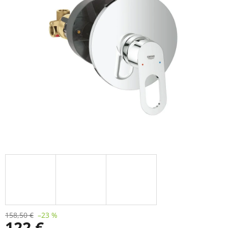
5
hviezdičiek.
158,50 €
–23 %
122 €