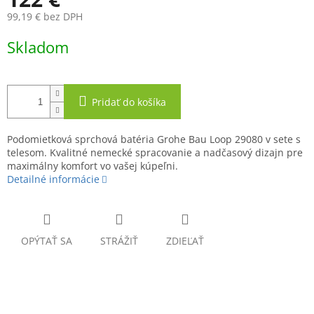
99,19 € bez DPH
Jednotková
Skladom
cena:
Pridať do košíka
Podomietková sprchová batéria Grohe Bau Loop 29080 v sete s
telesom. Kvalitné nemecké spracovanie a nadčasový dizajn pre
maximálny komfort vo vašej kúpeľni.
Detailné informácie
OPÝTAŤ SA
STRÁŽIŤ
ZDIEĽAŤ