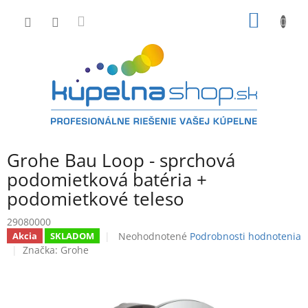
Prejsť
NÁKU
na
obsah
KOŠÍK
Grohe Bau Loop - sprchová
podomietková batéria +
podomietkové teleso
29080000
Priemerné
Neohodnotené
Podrobnosti hodnotenia
Akcia
SKLADOM
hodnotenie
Značka:
Grohe
produktu
je
0,0
z