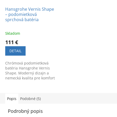
Hansgrohe Vernis Shape
– podomietková
sprchová batéria
Skladom
111 €
DETAIL
Chrómová podomietková
batéria Hansgrohe Vernis
Shape. Moderný dizajn a
nemecká kvalita pre komfort
pri sprchovaní. Kód
produktu: 71668000.
Popis
Podobné (5)
Podrobný popis