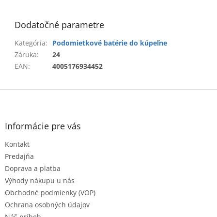
Dodatočné parametre
Kategória
:
Podomietkové batérie do kúpeľne
Záruka
:
24
EAN
:
4005176934452
Z
á
p
ä
Informácie pre vás
t
Kontakt
i
e
Predajňa
Doprava a platba
Výhody nákupu u nás
Obchodné podmienky (VOP)
Ochrana osobných údajov
Náš príbeh