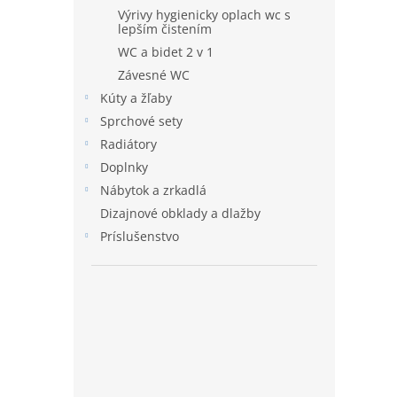
Výrivy hygienicky oplach wc s
lepším čistením
WC a bidet 2 v 1
Závesné WC
Kúty a žľaby
Sprchové sety
Radiátory
Doplnky
Nábytok a zrkadlá
Dizajnové obklady a dlažby
Príslušenstvo