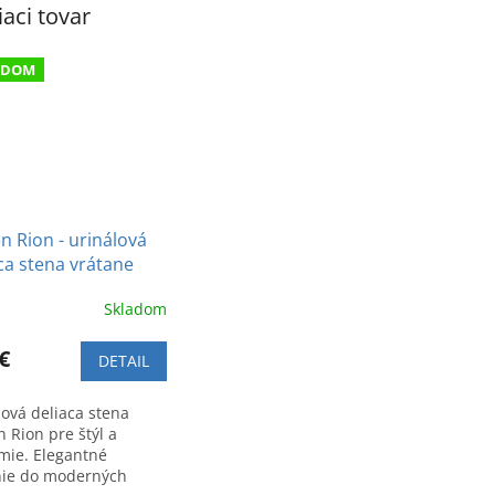
iaci tovar
ADOM
n Rion - urinálová
ca stena vrátane
ážnej sady
Skladom
€
DETAIL
lová deliaca stena
 Rion pre štýl a
mie. Elegantné
nie do moderných