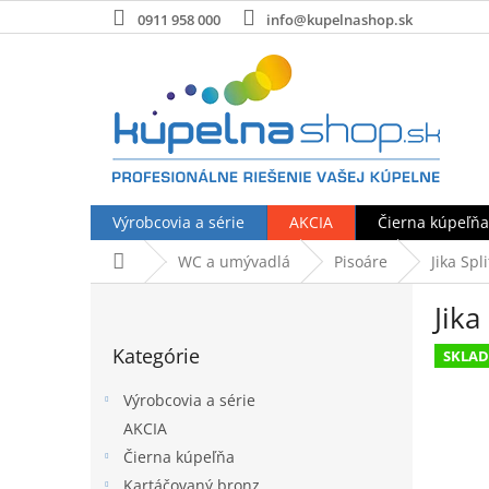
Prejsť
0911 958 000
info@kupelnashop.sk
na
obsah
Výrobcovia a série
AKCIA
Čierna kúpeľňa
Domov
WC a umývadlá
Pisoáre
Jika Spl
B
Jika
o
Preskočiť
č
Kategórie
kategórie
SKLA
n
ý
Výrobcovia a série
p
AKCIA
a
Čierna kúpeľňa
n
e
Kartáčovaný bronz