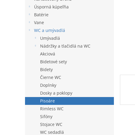
l
Úsporná kúpeľňa
Batérie
Vane
WC a umývadlá
Umývadlá
Nádržky a tlačidlá na WC
Akciová
Bidetové sety
Bidety
Čierne WC
Doplnky
Dosky a poklopy
Pisoáre
Rimless WC
Sifóny
Stojace WC
WC sedadlá