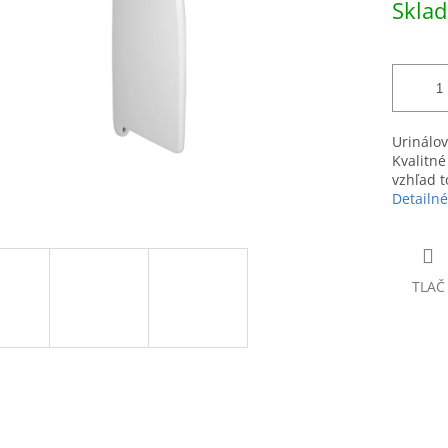
Skla
hviezdičiek.
cena:
Urinálov
Kvalitn
vzhľad to
Detailné
TLAČ