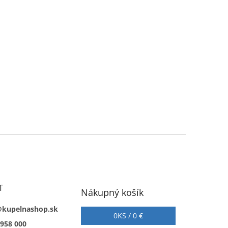
T
Nákupný košík
@kupelnashop.sk
0
KS /
0 €
 958 000