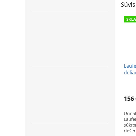
Súvis
SKL
Laufe
delia
mont
156 
Uriná
Laufen
súkro
rieše