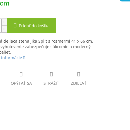
dom
Pridať do košíka
á deliaca stena Jika Split s rozmermi 41 x 66 cm.
é vyhotovenie zabezpečuje súkromie a moderný
aliet.
 informácie
OPÝTAŤ SA
STRÁŽIŤ
ZDIEĽAŤ