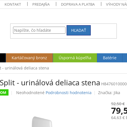
KONTAKT
PREDAJŇA
DOPRAVA A PLATBA
VÝHODY NÁ
HĽADAŤ
Kartáčovaný bronz
Úsporná kúpeľňa
Batérie
it - urinálová deliaca stena
 Split - urinálová deliaca stena
H8476010000
Priemerné
Neohodnotené
Podrobnosti hodnotenia
Značka:
Jika
DOM
hodnotenie
produktu
92,50 €
79,
je
0,0
64,63 €
z
5
Jednotk