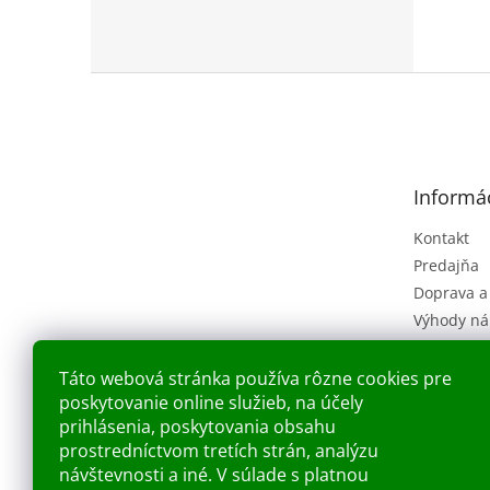
Z
á
p
ä
t
Informác
i
e
Kontakt
Predajňa
Doprava a
Výhody ná
Obchodné
(VOP)
Táto webová stránka používa rôzne cookies pre
Ochrana o
poskytovanie online služieb, na účely
Náš príbe
prihlásenia, poskytovania obsahu
prostredníctvom tretích strán, analýzu
Blog
návštevnosti a iné. V súlade s platnou