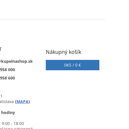
T
Nákupný košík
@kupelnashop.sk
0
KS /
0 €
 958 000
 958 600
 1
atislava
(
MAPA
)
 hodiny
 9:00 - 18:00
očasne zatvorené