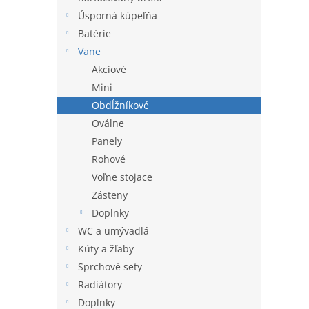
l
Úsporná kúpeľňa
Batérie
Vane
Akciové
Mini
Obdĺžníkové
Oválne
Panely
Rohové
Voľne stojace
Zásteny
Doplnky
WC a umývadlá
Kúty a žľaby
Sprchové sety
Radiátory
Doplnky