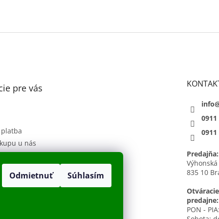
KONTAK
ie pre vás
info
0911
 platba
0911
kupu u nás
Predajňa:
 podmienky
Výhonská
835 10 Br
Odmietnuť
Súhlasím
sobných údajov
h
Otváracie
predajne:
PON - PIA:
Sobota: d