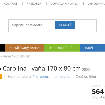
KONTAKT
PREDAJŇA
DOPRAVA A PLATBA
VÝHODY NÁ
HĽADAŤ
Kartáčovaný bronz
Úsporná kúpeľňa
Batérie
 - vaňa 170 x 80 cm
 Carolina - vaňa 170 x 80 cm
BB53
Priemerné
Neohodnotené
Podrobnosti hodnotenia
Značka:
Riho
hodnotenie
produktu
706 €
–
564
je
0,0
458,54 
z
5
Jednotk