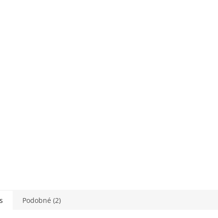
M
O
s
Podobné (2)