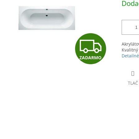
Dodac
hviezdičiek.
cena:
Z
Akryláto
Kvalitný
Detailné
ZADARMO
A
D
TLAČ
A
R