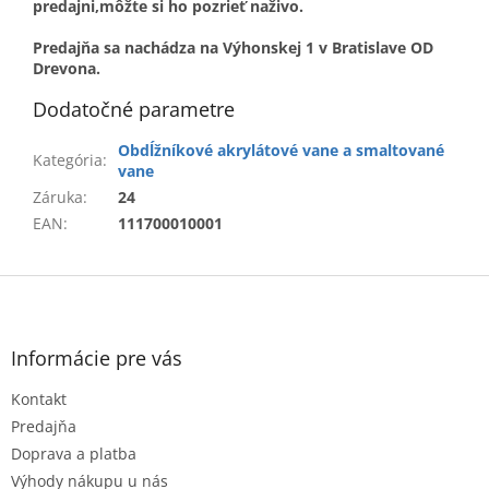
predajni,môžte si ho pozrieť naživo.
Predajňa sa nachádza na Výhonskej 1 v Bratislave OD
Drevona.
Dodatočné parametre
Obdĺžníkové akrylátové vane a smaltované
Kategória
:
vane
Záruka
:
24
EAN
:
111700010001
Z
á
p
ä
Informácie pre vás
t
Kontakt
i
e
Predajňa
Doprava a platba
Výhody nákupu u nás