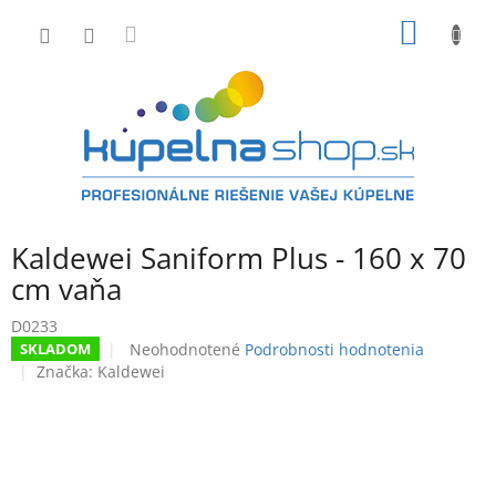
Prejsť
NÁKU
na
obsah
KOŠÍK
Kaldewei Saniform Plus - 160 x 70
cm vaňa
D0233
Priemerné
Neohodnotené
Podrobnosti hodnotenia
SKLADOM
hodnotenie
Značka:
Kaldewei
produktu
je
0,0
z
5
hviezdičiek.