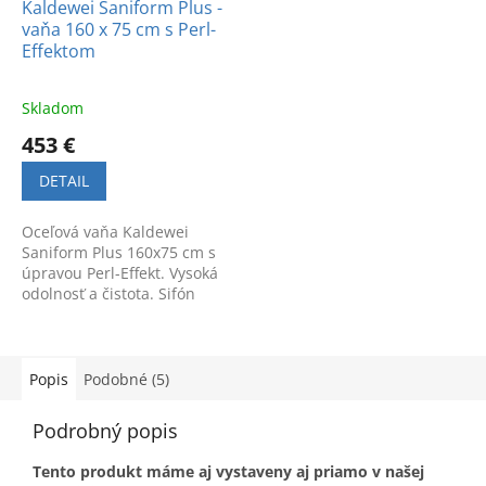
Kaldewei Saniform Plus -
vaňa 160 x 75 cm s Perl-
Effektom
Skladom
453 €
DETAIL
Oceľová vaňa Kaldewei
Saniform Plus 160x75 cm s
úpravou Perl-Effekt. Vysoká
odolnosť a čistota. Sifón
zadarmo. Navštívte náš
showroom v Bratislave.
Popis
Podobné (5)
Podrobný popis
Tento produkt máme aj vystaveny aj priamo v našej