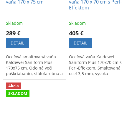
vaňa 170 x 75 cm
vaňa 170 x 70 cm s Perl-
Effektom
Skladom
Skladom
289 €
405 €
DETAIL
DETAIL
Oceľová smaltovaná vaňa
Oceľová vaňa Kaldewei
Kaldewei Saniform Plus
Saniform Plus 170x70 cm s
170x75 cm. Odolná voči
Perl-Effektom. Smaltovaná
poškriabaniu, stálofarebná a
oceľ 3,5 mm, vysoká
nenáročná na údržbu.
odolnosť a nemecká kvalita.
Kvalitný nemecký dizajn.
Akcia: sifón zadarmo.
Akcia
SKLADOM