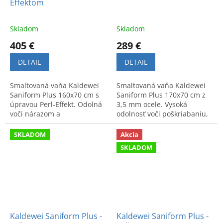
Effektom
Skladom
Skladom
405 €
289 €
DETAIL
DETAIL
Smaltovaná vaňa Kaldewei
Smaltovaná vaňa Kaldewei
Saniform Plus 160x70 cm s
Saniform Plus 170x70 cm z
úpravou Perl-Effekt. Odolná
3,5 mm ocele. Vysoká
voči nárazom a
odolnosť voči poškriabaniu,
poškriabaniu. Vaňový sifón v
nárazom a chemikáliám.
balení zadarmo.
Elegantný vzhľad a farebná
SKLADOM
Akcia
stálosť.
SKLADOM
Kaldewei Saniform Plus -
Kaldewei Saniform Plus -