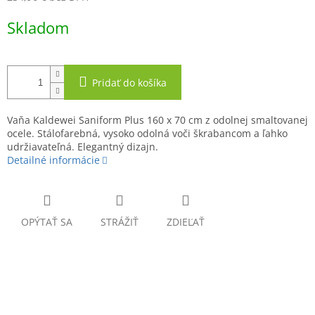
Jednotková
Skladom
cena:
Pridať do košíka
Vaňa Kaldewei Saniform Plus 160 x 70 cm z odolnej smaltovanej
ocele. Stálofarebná, vysoko odolná voči škrabancom a ľahko
udržiavateľná. Elegantný dizajn.
Detailné informácie
OPÝTAŤ SA
STRÁŽIŤ
ZDIEĽAŤ