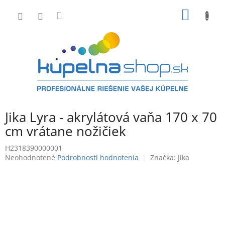
Prejsť
NÁKU
na
obsah
KOŠÍK
Jika Lyra - akrylátová vaňa 170 x 70
cm vrátane nožičiek
H2318390000001
Priemerné
Neohodnotené
Podrobnosti hodnotenia
Značka:
Jika
hodnotenie
produktu
je
0,0
z
5
hviezdičiek.