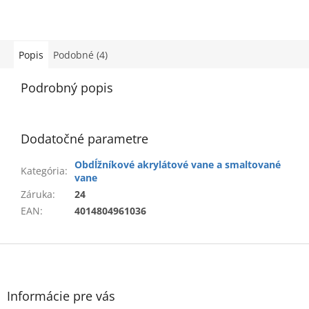
Popis
Podobné (4)
Podrobný popis
Dodatočné parametre
Obdĺžníkové akrylátové vane a smaltované
Kategória
:
vane
Záruka
:
24
EAN
:
4014804961036
Z
á
p
ä
Informácie pre vás