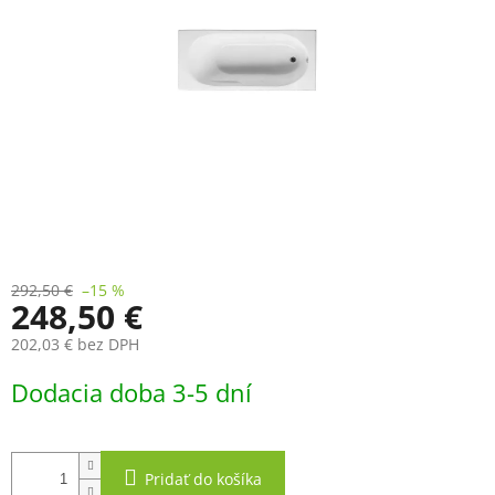
292,50 €
–15 %
248,50 €
202,03 € bez DPH
Jednotková
Dodacia doba 3-5 dní
cena:
Pridať do košíka