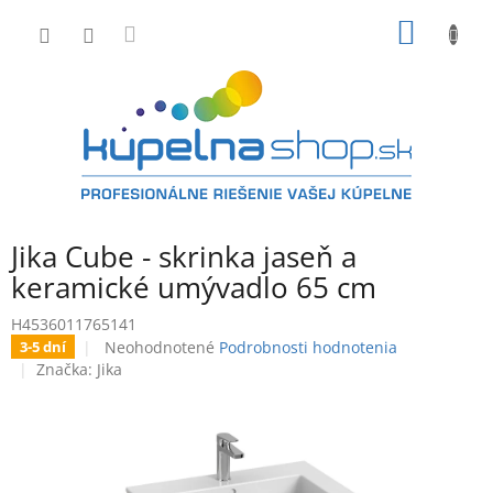
Prejsť
NÁKU
na
obsah
KOŠÍK
Jika Cube - skrinka jaseň a
keramické umývadlo 65 cm
H4536011765141
Priemerné
Neohodnotené
Podrobnosti hodnotenia
3-5 dní
hodnotenie
Značka:
Jika
produktu
je
0,0
z
5
hviezdičiek.