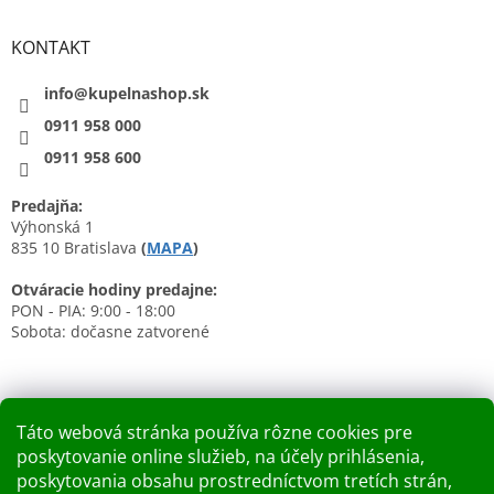
KONTAKT
info@kupelnashop.sk
0911 958 000
0911 958 600
Predajňa:
Výhonská 1
835 10 Bratislava
(
MAPA
)
Otváracie hodiny predajne:
PON - PIA: 9:00 - 18:00
Sobota: dočasne zatvorené
Táto webová stránka používa rôzne cookies pre
poskytovanie online služieb, na účely prihlásenia,
Nákupný košík
poskytovania obsahu prostredníctvom tretích strán,