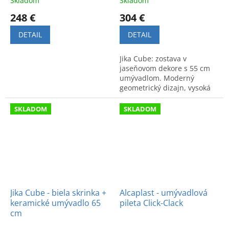
Skladom
Skladom
248 €
304 €
DETAIL
DETAIL
Jika Cube: zostava v
jaseňovom dekore s 55 cm
umývadlom. Moderný
geometrický dizajn, vysoká
odolnosť a štedrý úložný
priestor pre vašu kúpeľňu.
SKLADOM
SKLADOM
Jika Cube - biela skrinka +
Alcaplast - umývadlová
keramické umývadlo 65
pileta Click-Clack
cm