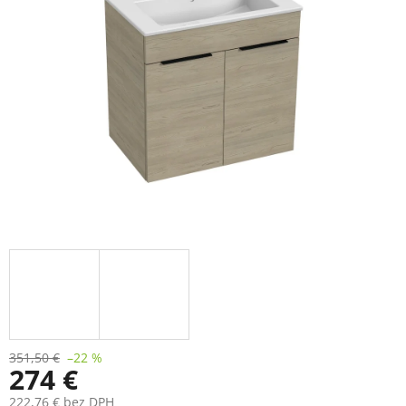
351,50 €
–22 %
274 €
222,76 € bez DPH