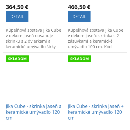
364,50 €
466,50 €
DETAIL
DETAIL
Kúpeľňová zostava Jika Cube
Kúpeľňová zostava Jika Cube
v dekore jaseň obsahuje
v dekore jaseň: skrinka s 2
skrinku s 2 dvierkami a
zásuvkami a keramické
keramické umývadlo šírky
umývadlo 100 cm. Kód
100 cm. Moderný a funkčný
výrobku: H4536521765141.
dizajn. Kód:
SKLADOM
SKLADOM
H4536511765141.
Jika Cube - skrinka jaseň a
Jika Cube - skrinka jaseň +
keramické umývadlo 120
keramické umývadlo 120
cm
cm