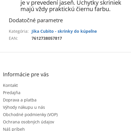
je v prevedení jaseň. Úchytky skriniek
majú vždy praktickú čiernu farbu.
Dodatočné parametre
Kategória
:
Jika Cubito - skrinky do kúpeľne
EAN
:
7612738057817
Z
á
p
ä
Informácie pre vás
t
Kontakt
i
e
Predajňa
Doprava a platba
Výhody nákupu u nás
Obchodné podmienky (VOP)
Ochrana osobných údajov
Náš príbeh