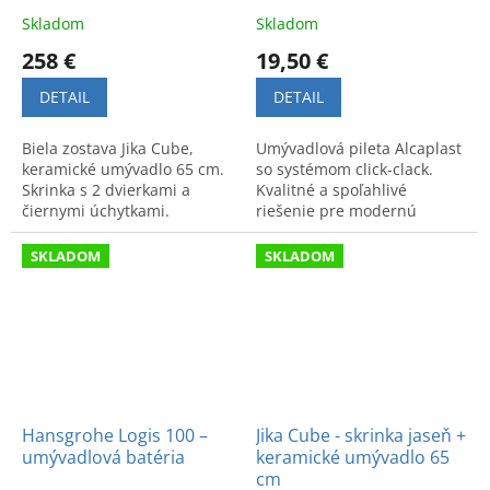
Skladom
Skladom
258 €
19,50 €
DETAIL
DETAIL
Biela zostava Jika Cube,
Umývadlová pileta Alcaplast
keramické umývadlo 65 cm.
so systémom click-clack.
Skrinka s 2 dvierkami a
Kvalitné a spoľahlivé
čiernymi úchytkami.
riešenie pre modernú
Moderný dizajn a kvalita pre
kúpeľňu.
každú kúpeľňu.
SKLADOM
SKLADOM
Hansgrohe Logis 100 –
Jika Cube - skrinka jaseň +
umývadlová batéria
keramické umývadlo 65
cm