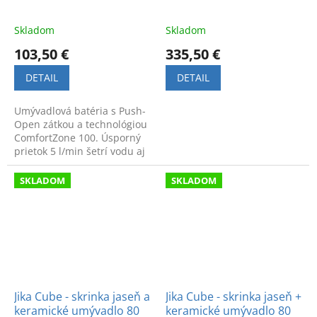
Skladom
Skladom
103,50 €
335,50 €
DETAIL
DETAIL
Umývadlová batéria s Push-
Open zátkou a technológiou
ComfortZone 100. Úsporný
prietok 5 l/min šetrí vodu aj
náklady. Moderný dizajn a
komfort pre vašu kúpeľňu.
SKLADOM
SKLADOM
Jika Cube - skrinka jaseň a
Jika Cube - skrinka jaseň +
keramické umývadlo 80
keramické umývadlo 80