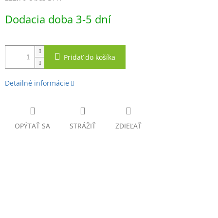
Jednotková
Dodacia doba 3-5 dní
cena:
Pridať do košíka
Detailné informácie
OPÝTAŤ SA
STRÁŽIŤ
ZDIEĽAŤ