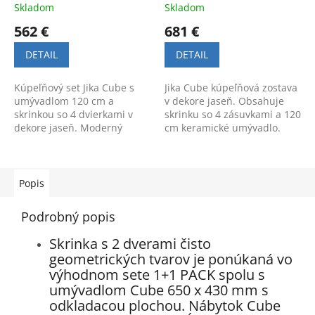
Skladom
Skladom
562 €
681 €
DETAIL
DETAIL
Kúpeľňový set Jika Cube s
Jika Cube kúpeľňová zostava
umývadlom 120 cm a
v dekore jaseň. Obsahuje
skrinkou so 4 dvierkami v
skrinku so 4 zásuvkami a 120
dekore jaseň. Moderný
cm keramické umývadlo.
dizajn a dostatok úložného
Moderný dizajn a praktický
priestoru.
úložný priestor.
Popis
Podrobný popis
Skrinka s 2 dverami čisto
geometrických tvarov je ponúkaná vo
výhodnom sete 1+1 PACK spolu s
umývadlom Cube 650 x 430 mm s
odkladacou plochou. Nábytok Cube