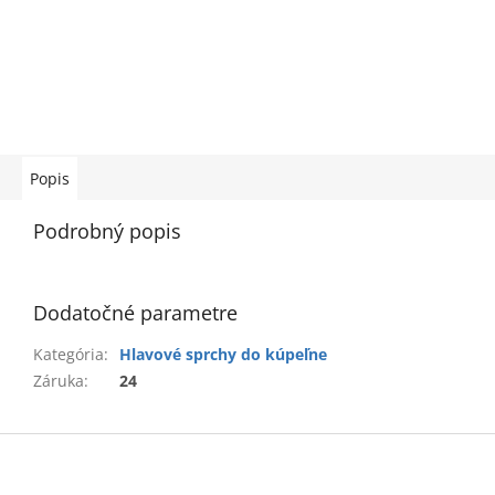
Popis
Podrobný popis
Dodatočné parametre
Kategória
:
Hlavové sprchy do kúpeľne
Záruka
:
24
Z
á
p