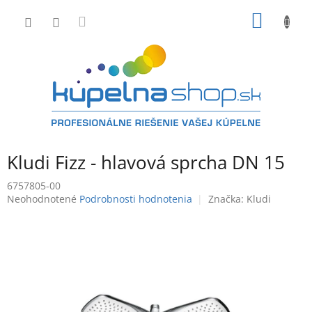
Prejsť
NÁKU
na
obsah
KOŠÍK
Kludi Fizz - hlavová sprcha DN 15
6757805-00
Priemerné
Neohodnotené
Podrobnosti hodnotenia
Značka:
Kludi
hodnotenie
produktu
je
0,0
z
5
hviezdičiek.