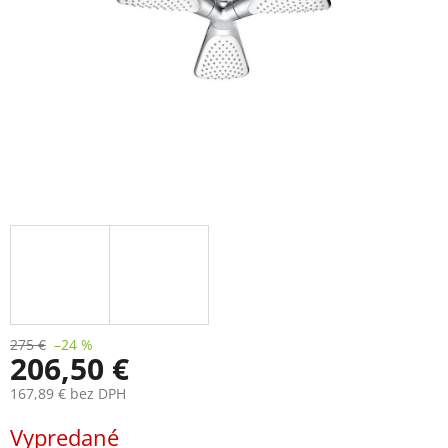
275 €
–24 %
206,50 €
167,89 € bez DPH
Jednotková
Vypredané
cena: