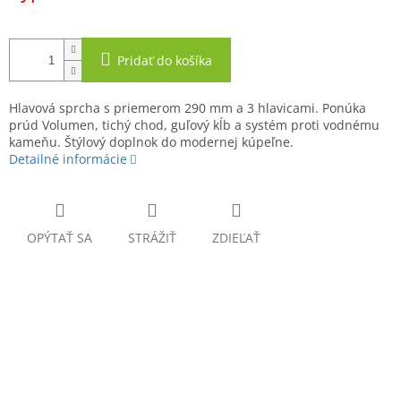
Pridať do košíka
Hlavová sprcha s priemerom 290 mm a 3 hlavicami. Ponúka
prúd Volumen, tichý chod, guľový kĺb a systém proti vodnému
kameňu. Štýlový doplnok do modernej kúpeľne.
Detailné informácie
OPÝTAŤ SA
STRÁŽIŤ
ZDIEĽAŤ