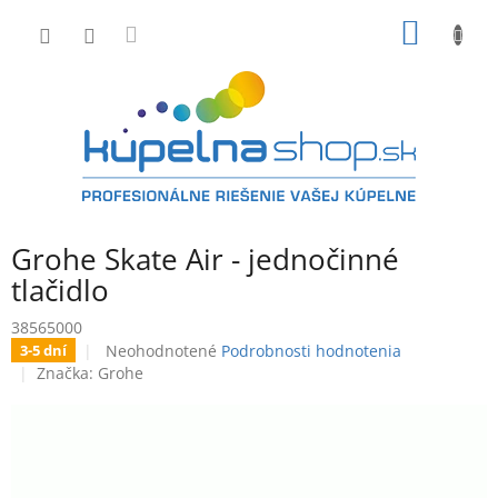
Prejsť
NÁKU
na
obsah
KOŠÍK
Grohe Skate Air - jednočinné
tlačidlo
38565000
Priemerné
Neohodnotené
Podrobnosti hodnotenia
3-5 dní
hodnotenie
Značka:
Grohe
produktu
je
0,0
z
5
hviezdičiek.