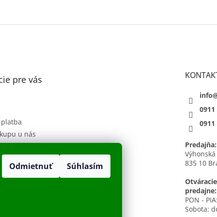
KONTAK
ie pre vás
info
0911
 platba
0911
kupu u nás
Predajňa:
 podmienky
Výhonská
835 10 Br
Odmietnuť
Súhlasím
sobných údajov
h
Otváracie
predajne:
PON - PIA:
Sobota: d