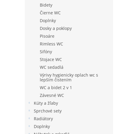
Bidety
Čierne WC
Doplnky
Dosky a poklopy
Pisoáre
Rimless WC
Sifóny
Stojace WC
WC sedadlá
Výrivy hygienicky oplach wc s
lepším čistením
WC a bidet 2 v 1
Závesné WC
Kúty a žľaby
Sprchové sety
Radiátory
Doplnky