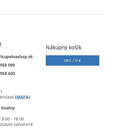
T
Nákupný košík
@kupelnashop.sk
0
KS /
0 €
 958 000
 958 600
 1
atislava
(
MAPA
)
 hodiny
 9:00 - 18:00
očasne zatvorené