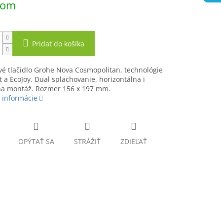
dom
Pridať do košíka
é tlačidlo Grohe Nova Cosmopolitan, technológie
t a EcoJoy. Dual splachovanie, horizontálna i
lna montáž. Rozmer 156 x 197 mm.
 informácie
OPÝTAŤ SA
STRÁŽIŤ
ZDIEĽAŤ