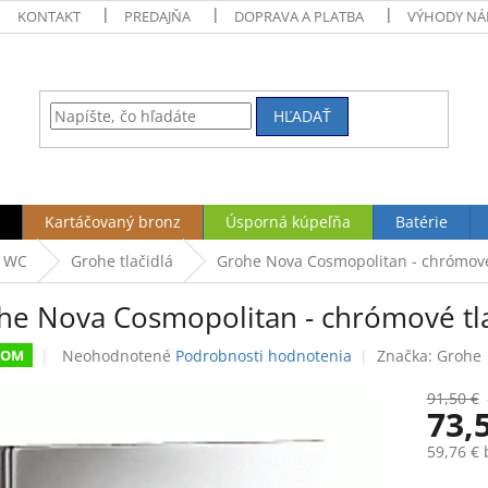
KONTAKT
PREDAJŇA
DOPRAVA A PLATBA
VÝHODY NÁ
HĽADAŤ
Kartáčovaný bronz
Úsporná kúpeľňa
Batérie
a WC
Grohe tlačidlá
Grohe Nova Cosmopolitan - chrómové
he Nova Cosmopolitan - chrómové tla
Priemerné
Neohodnotené
Podrobnosti hodnotenia
Značka:
Grohe
DOM
hodnotenie
produktu
91,50 €
73,
je
0,0
59,76 €
z
5
Jednotk