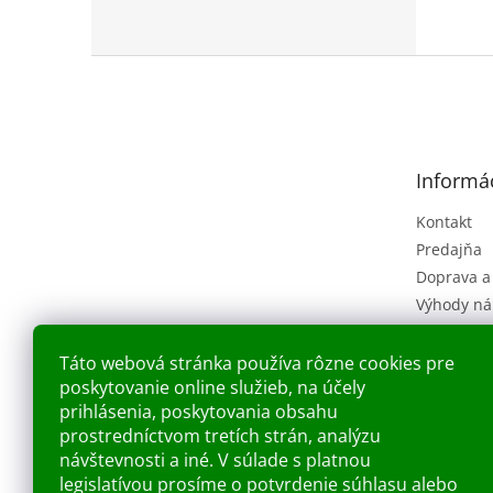
Z
á
p
ä
t
Informác
i
e
Kontakt
Predajňa
Doprava a
Výhody ná
Obchodné
(VOP)
Táto webová stránka používa rôzne cookies pre
Ochrana o
poskytovanie online služieb, na účely
Náš príbe
prihlásenia, poskytovania obsahu
prostredníctvom tretích strán, analýzu
Blog
návštevnosti a iné. V súlade s platnou
legislatívou prosíme o potvrdenie súhlasu alebo