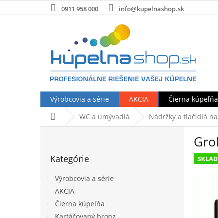
Prejsť
0911 958 000
info@kupelnashop.sk
na
obsah
Výrobcovia a série
AKCIA
Čierna kúpeľňa
Domov
WC a umývadlá
Nádržky a tlačidlá n
B
Gro
o
Preskočiť
č
Kategórie
kategórie
SKLA
n
ý
Výrobcovia a série
p
AKCIA
a
Čierna kúpeľňa
n
e
Kartáčovaný bronz