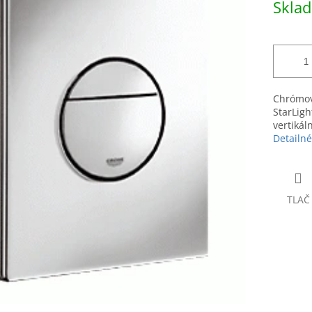
Skla
hviezdičiek.
cena:
Chrómov
StarLigh
vertiká
Detailné
TLAČ