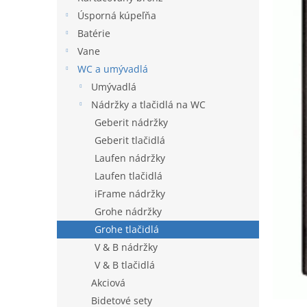
l
Úsporná kúpeľňa
Batérie
Vane
WC a umývadlá
Umývadlá
Nádržky a tlačidlá na WC
Geberit nádržky
Geberit tlačidlá
Laufen nádržky
Laufen tlačidlá
iFrame nádržky
Grohe nádržky
Grohe tlačidlá
V & B nádržky
V & B tlačidlá
Akciová
Bidetové sety