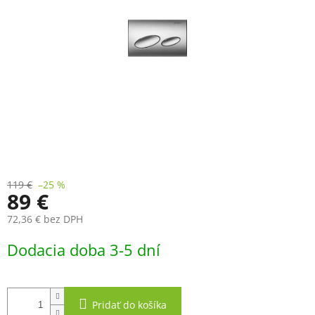
119 €
–25 %
89 €
72,36 € bez DPH
Jednotková
Dodacia doba 3-5 dní
cena:
Pridať do košíka