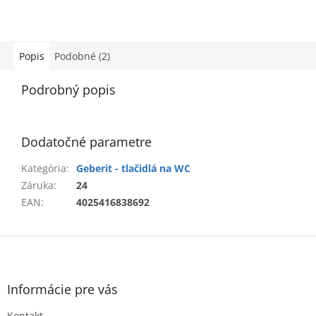
Popis
Podobné (2)
Podrobný popis
Dodatočné parametre
Kategória
:
Geberit - tlačidlá na WC
Záruka
:
24
EAN
:
4025416838692
Z
á
p
ä
Informácie pre vás
t
Kontakt