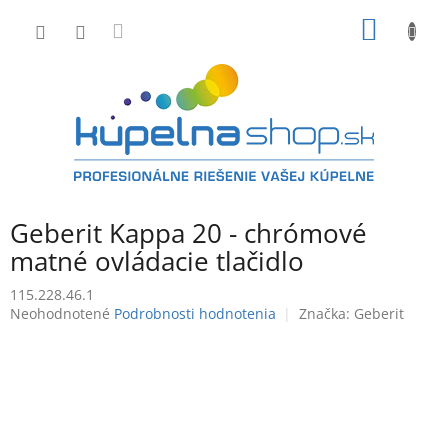
Prejsť
NÁKU
na
obsah
KOŠÍK
Geberit Kappa 20 - chrómové
matné ovládacie tlačidlo
115.228.46.1
Priemerné
Neohodnotené
Podrobnosti hodnotenia
Značka:
Geberit
hodnotenie
produktu
je
0,0
z
5
hviezdičiek.