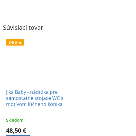
Súvisiaci tovar
3-5 dní
Jika Baby - nádržka pre
samostatne stojace WC s
motívom lúčneho koníka
Skladom
48,50 €