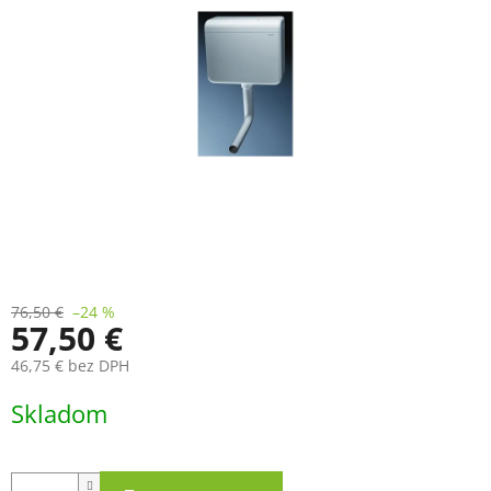
76,50 €
–24 %
57,50 €
46,75 € bez DPH
Jednotková
Skladom
cena: