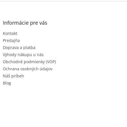
Z
á
p
ä
Informácie pre vás
t
Kontakt
i
e
Predajňa
Doprava a platba
Výhody nákupu u nás
Obchodné podmienky (VOP)
Ochrana osobných údajov
Náš príbeh
Blog