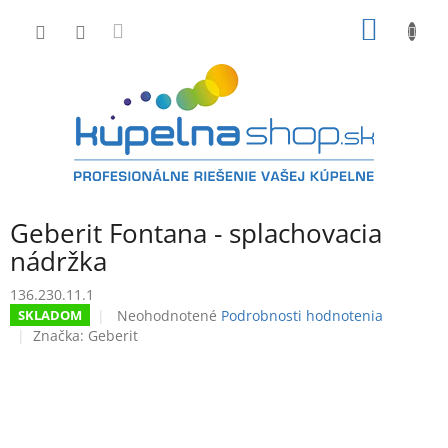
Prejsť
NÁKU
na
obsah
KOŠÍK
Geberit Fontana - splachovacia
nádržka
136.230.11.1
Priemerné
Neohodnotené
Podrobnosti hodnotenia
SKLADOM
hodnotenie
Značka:
Geberit
produktu
je
0,0
z
5
hviezdičiek.