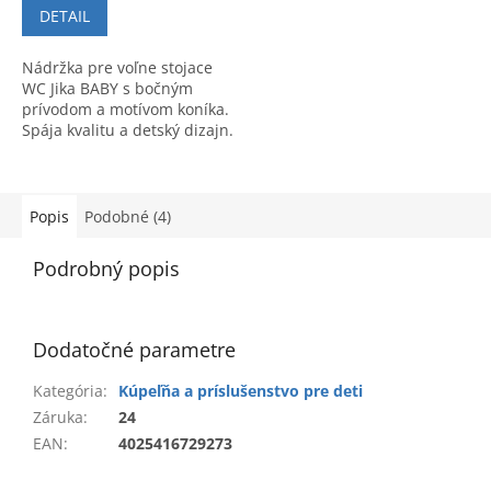
DETAIL
Nádržka pre voľne stojace
WC Jika BABY s bočným
prívodom a motívom koníka.
Spája kvalitu a detský dizajn.
Objednávajte pod kódom
H8937110000001.
Popis
Podobné (4)
Podrobný popis
Dodatočné parametre
Kategória
:
Kúpeľňa a príslušenstvo pre deti
Záruka
:
24
EAN
:
4025416729273