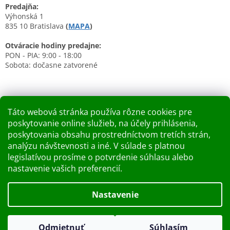
Predajňa:
Výhonská 1
835 10 Bratislava
(
MAPA
)
Otváracie hodiny predajne:
PON - PIA: 9:00 - 18:00
Sobota: dočasne zatvorené
Táto webová stránka používa rôzne cookies pre
poskytovanie online služieb, na účely prihlásenia,
Nákupný košík
poskytovania obsahu prostredníctvom tretích strán,
analýzu návštevnosti a iné. V súlade s platnou
0
KS /
0 €
legislatívou prosíme o potvrdenie súhlasu alebo
nastavenie vašich preferencií.
Vytvoril Shoptet
Nastavenie
Dobry deň Chceme Vás informovať, že predajňa bude zatvorená
Copyright 2026
Kupelnashop.sk
. Všetky práva vyhradené.
v piatok 7.8.2026. Ďakujeme za pochopenie S pozdravom
Odmietnuť
Súhlasím
Upraviť nastavenie cookies