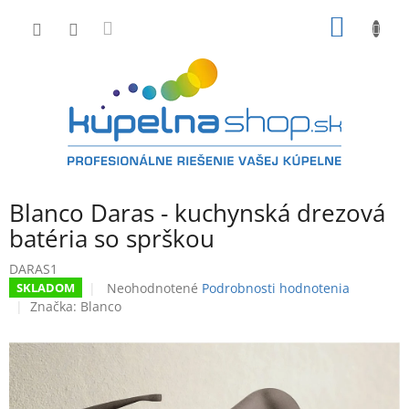
Prejsť
NÁKU
na
obsah
KOŠÍK
Blanco Daras - kuchynská drezová
batéria so sprškou
DARAS1
Priemerné
Neohodnotené
Podrobnosti hodnotenia
SKLADOM
hodnotenie
Značka:
Blanco
produktu
je
0,0
z
5
hviezdičiek.