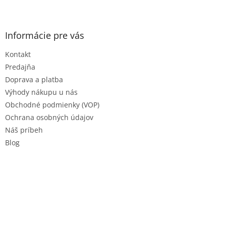
Z
á
p
ä
Informácie pre vás
t
Kontakt
i
e
Predajňa
Doprava a platba
Výhody nákupu u nás
Obchodné podmienky (VOP)
Ochrana osobných údajov
Náš príbeh
Blog