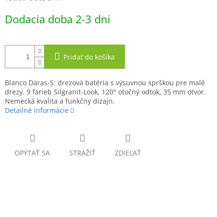
Jednotková
Dodacia doba 2-3 dni
cena:
Pridať do košíka
Blanco Daras-S: drezová batéria s výsuvnou sprškou pre malé
drezy. 9 farieb Silgranit-Look, 120° otočný odtok, 35 mm otvor.
Nemecká kvalita a funkčný dizajn.
Detailné informácie
OPÝTAŤ SA
STRÁŽIŤ
ZDIEĽAŤ