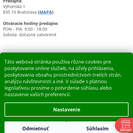
Predajňa:
Výhonská 1
835 10 Bratislava
(
MAPA
)
Otváracie hodiny predajne:
PON - PIA: 9:00 - 18:00
Sobota: dočasne zatvorené
Táto webová stránka používa rôzne cookies pre
poskytovanie online služieb, na účely prihlásenia,
Nákupný košík
poskytovania obsahu prostredníctvom tretích strán,
analýzu návštevnosti a iné. V súlade s platnou
0
KS /
0 €
legislatívou prosíme o potvrdenie súhlasu alebo
nastavenie vašich preferencií.
Vytvoril Shoptet
Nastavenie
Dobry deň Chceme Vás informovať, že predajňa bude zatvorená
Copyright 2026
Kupelnashop.sk
. Všetky práva vyhradené.
v piatok 7.8.2026. Ďakujeme za pochopenie S pozdravom
Odmietnuť
Súhlasím
Upraviť nastavenie cookies
Zobraziť
KUPELNASHOP TEAM