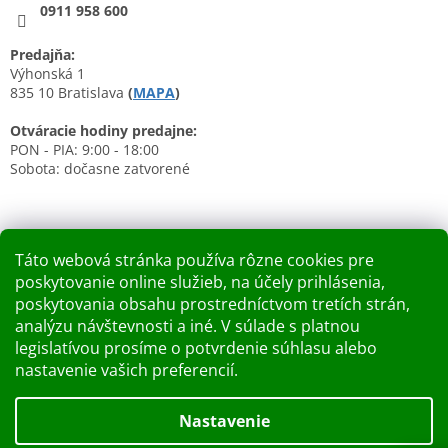
0911 958 600
Predajňa:
Výhonská 1
835 10 Bratislava
(
MAPA
)
Otváracie hodiny predajne:
PON - PIA: 9:00 - 18:00
Sobota: dočasne zatvorené
Táto webová stránka používa rôzne cookies pre
poskytovanie online služieb, na účely prihlásenia,
Nákupný košík
poskytovania obsahu prostredníctvom tretích strán,
analýzu návštevnosti a iné. V súlade s platnou
0
KS /
0 €
legislatívou prosíme o potvrdenie súhlasu alebo
nastavenie vašich preferencií.
Vytvoril Shoptet
Nastavenie