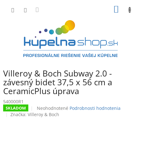
Prejsť
NÁKU
na
obsah
KOŠÍK
Villeroy & Boch Subway 2.0 -
závesný bidet 37,5 x 56 cm a
CeramicPlus úprava
540000R1
Priemerné
Neohodnotené
Podrobnosti hodnotenia
SKLADOM
hodnotenie
Značka:
Villeroy & Boch
produktu
je
0,0
z