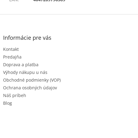
Z
á
p
ä
Informácie pre vás
t
Kontakt
i
e
Predajňa
Doprava a platba
Výhody nákupu u nás
Obchodné podmienky (VOP)
Ochrana osobných údajov
Náš príbeh
Blog