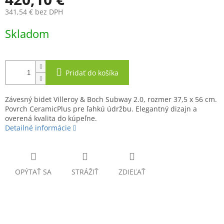
O
341,54 € bez DPH
Jednotková
Skladom
cena:
Pridať do košíka
Závesný bidet Villeroy & Boch Subway 2.0, rozmer 37,5 x 56 cm.
Povrch CeramicPlus pre ľahkú údržbu. Elegantný dizajn a
overená kvalita do kúpeľne.
Detailné informácie
OPÝTAŤ SA
STRÁŽIŤ
ZDIEĽAŤ