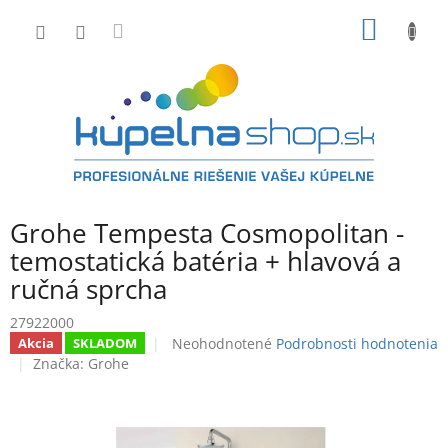
Prejsť
NÁKU
na
obsah
KOŠÍK
Grohe Tempesta Cosmopolitan -
temostatická batéria + hlavová a
ručná sprcha
27922000
Priemerné
Neohodnotené
Podrobnosti hodnotenia
Akcia
SKLADOM
hodnotenie
Značka:
Grohe
produktu
je
0,0
z