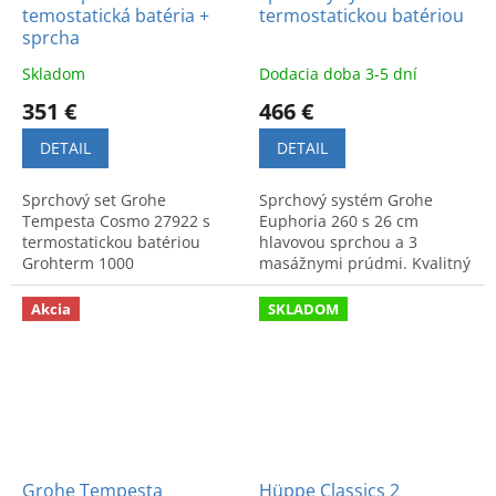
temostatická batéria +
termostatickou batériou
sprcha
Skladom
Dodacia doba 3-5 dní
351 €
466 €
DETAIL
DETAIL
Sprchový set Grohe
Sprchový systém Grohe
Tempesta Cosmo 27922 s
Euphoria 260 s 26 cm
termostatickou batériou
hlavovou sprchou a 3
Grohterm 1000
masážnymi prúdmi. Kvalitný
Cosmopolitan. Obsahuje
a moderný dizajn do
hlavovú a ručnú sprchu pre
kúpeľne. Kód produktu:
Akcia
SKLADOM
konštantnú teplotu a
27296002.
komfort.
Grohe Tempesta
Hüppe Classics 2