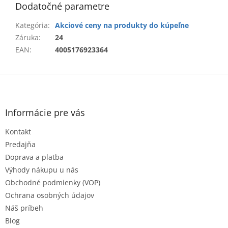
Dodatočné parametre
Kategória
:
Akciové ceny na produkty do kúpeľne
Záruka
:
24
EAN
:
4005176923364
Z
á
p
ä
Informácie pre vás
t
Kontakt
i
e
Predajňa
Doprava a platba
Výhody nákupu u nás
Obchodné podmienky (VOP)
Ochrana osobných údajov
Náš príbeh
Blog