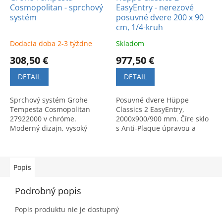
Cosmopolitan - sprchový
EasyEntry - nerezové
systém
posuvné dvere 200 x 90
cm, 1/4-kruh
Dodacia doba 2-3 týždne
Skladom
308,50 €
977,50 €
DETAIL
DETAIL
Sprchový systém Grohe
Posuvné dvere Hüppe
Tempesta Cosmopolitan
Classics 2 EasyEntry,
27922000 v chróme.
2000x900/900 mm. Číre sklo
Moderný dizajn, vysoký
s Anti-Plaque úpravou a
komfort a kvalita pre vašu
strieborný profil. Moderný
kúpeľňu.
dizajn a jednoduchá údržba
pre kúpeľňu.
Popis
Podrobný popis
Popis produktu nie je dostupný