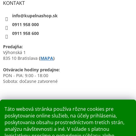
KONTAKT
info@kupelnashop.sk
0911 958 000
0911 958 600
Predajňa:
Výhonská 1
835 10 Bratislava
(
MAPA
)
Otváracie hodiny predajne:
PON - PIA: 9:00 - 18:00
Sobota: dočasne zatvorené
Táto webová stránka používa rôzne cookies pre
poskytovanie online služieb, na účely prihlásenia,
Nákupný košík
poskytovania obsahu prostredníctvom tretích strán,
analýzu návštevnosti a iné. V súlade s platnou
0
KS /
0 €
legislatívou prosíme o potvrdenie súhlasu alebo