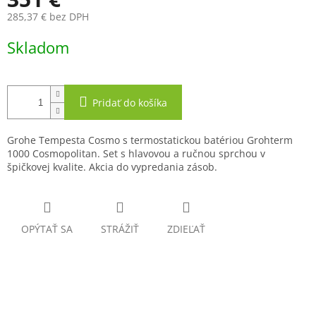
285,37 € bez DPH
Jednotková
Skladom
cena:
Pridať do košíka
Grohe Tempesta Cosmo s termostatickou batériou Grohterm
1000 Cosmopolitan. Set s hlavovou a ručnou sprchou v
špičkovej kvalite. Akcia do vypredania zásob.
OPÝTAŤ SA
STRÁŽIŤ
ZDIEĽAŤ