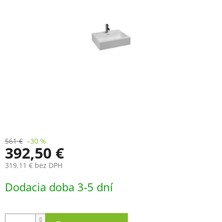
561 €
–30 %
392,50 €
319,11 € bez DPH
Jednotková
Dodacia doba 3-5 dní
cena: