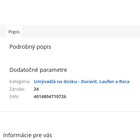
Popis
Podrobný popis
Dodatočné parametre
Kategória
:
Umývadlá na dosku - Duravit, Laufen a Roca
Záruka
:
24
EAN
:
4014804710726
Z
á
p
ä
Informácie pre vás