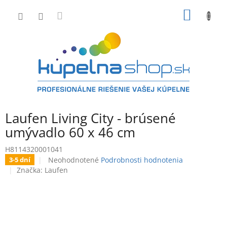
Prejsť
NÁKU
na
obsah
KOŠÍK
Laufen Living City - brúsené
umývadlo 60 x 46 cm
H8114320001041
Priemerné
Neohodnotené
Podrobnosti hodnotenia
3-5 dní
hodnotenie
Značka:
Laufen
produktu
je
0,0
z
5
hviezdičiek.