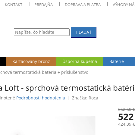
KONTAKT
PREDAJŇA
DOPRAVA A PLATBA
VÝHODY NÁ
HĽADAŤ
Kartáčovaný bronz
Úsporná kúpeľňa
Batérie
rchová termostatická batéria + príslušenstvo
 Loft - sprchová termostatická batéri
rné
notené
Podrobnosti hodnotenia
Značka:
Roca
enie
tu
652,50 €
522
424,39 
Jednotk