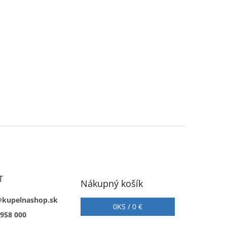
T
Nákupný košík
@kupelnashop.sk
0
KS /
0 €
 958 000