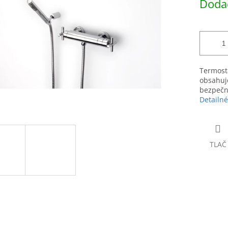
Dodac
čiek.
cena:
Termosta
obsahuje
bezpečn
Detailné
TLAČ