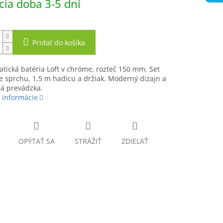
ia doba 3-5 dní
Pridať do košíka
tická batéria Loft v chróme, rozteč 150 mm. Set
 sprchu, 1,5 m hadicu a držiak. Moderný dizajn a
á prevádzka.
 informácie
OPÝTAŤ SA
STRÁŽIŤ
ZDIEĽAŤ