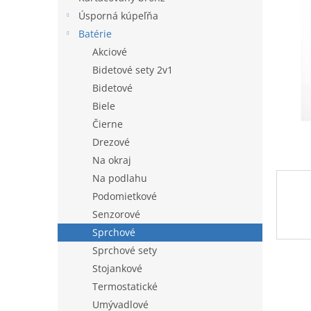
hviezdi
l
Úsporná kúpeľňa
Batérie
Akciové
Bidetové sety 2v1
Bidetové
Biele
Čierne
Drezové
Na okraj
Na podlahu
Podomietkové
Senzorové
Sprchové
Sprchové sety
Stojankové
Termostatické
Umývadlové