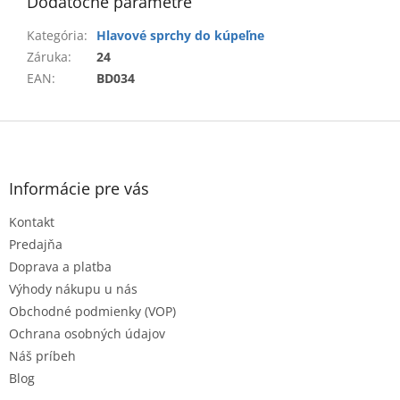
Dodatočné parametre
Kategória
:
Hlavové sprchy do kúpeľne
Záruka
:
24
EAN
:
BD034
Z
á
p
ä
Informácie pre vás
t
Kontakt
i
e
Predajňa
Doprava a platba
Výhody nákupu u nás
Obchodné podmienky (VOP)
Ochrana osobných údajov
Náš príbeh
Blog