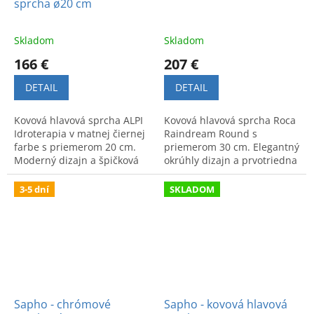
sprcha ø20 cm
Skladom
Skladom
166 €
207 €
DETAIL
DETAIL
Kovová hlavová sprcha ALPI
Kovová hlavová sprcha Roca
Idroterapia v matnej čiernej
Raindream Round s
farbe s priemerom 20 cm.
priemerom 30 cm. Elegantný
Moderný dizajn a špičková
okrúhly dizajn a prvotriedna
kvalita pre relax. Model
kvalita pre modernú
SF108NE od značky ALPI.
kúpeľňu. Luxusný zážitok zo
3-5 dní
SKLADOM
sprchovania.
Sapho - chrómové
Sapho - kovová hlavová