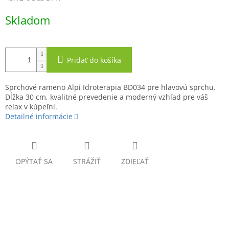
Jednotková
Skladom
cena:
Pridať do košíka
Sprchové rameno Alpi Idroterapia BD034 pre hlavovú sprchu.
Dĺžka 30 cm, kvalitné prevedenie a moderný vzhľad pre váš
relax v kúpeľni.
Detailné informácie
OPÝTAŤ SA
STRÁŽIŤ
ZDIEĽAŤ