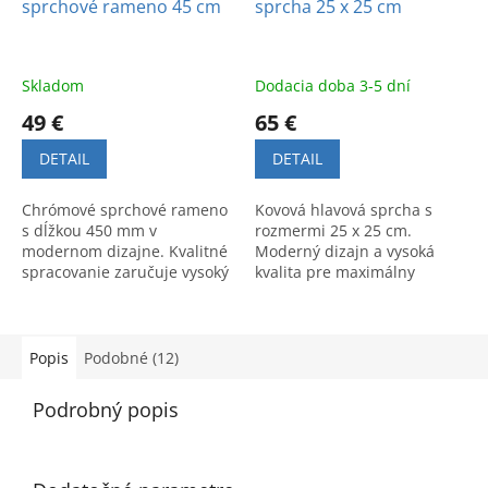
sprchové rameno 45 cm
sprcha 25 x 25 cm
Skladom
Dodacia doba 3-5 dní
49 €
65 €
DETAIL
DETAIL
Chrómové sprchové rameno
Kovová hlavová sprcha s
s dĺžkou 450 mm v
rozmermi 25 x 25 cm.
modernom dizajne. Kvalitné
Moderný dizajn a vysoká
spracovanie zaručuje vysoký
kvalita pre maximálny
komfort a štýlový vzhľad
pôžitok zo sprchovania a
vašej kúpeľne.
každodenný relax.
Popis
Podobné (12)
Podrobný popis