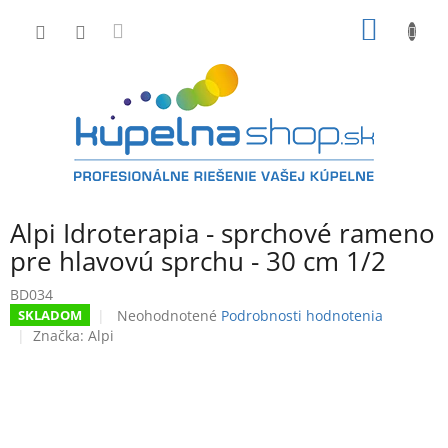
Prejsť
NÁKU
na
obsah
KOŠÍK
Alpi Idroterapia - sprchové rameno
pre hlavovú sprchu - 30 cm 1/2
BD034
Priemerné
Neohodnotené
Podrobnosti hodnotenia
SKLADOM
hodnotenie
Značka:
Alpi
produktu
je
0,0
z
5
hviezdičiek.