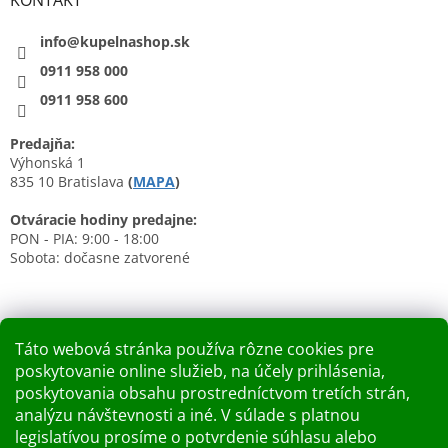
KONTAKT
info@kupelnashop.sk
0911 958 000
0911 958 600
Predajňa:
Výhonská 1
835 10 Bratislava
(
MAPA
)
Otváracie hodiny predajne:
PON - PIA: 9:00 - 18:00
Sobota: dočasne zatvorené
Táto webová stránka používa rôzne cookies pre
poskytovanie online služieb, na účely prihlásenia,
Nákupný košík
poskytovania obsahu prostredníctvom tretích strán,
analýzu návštevnosti a iné. V súlade s platnou
0
KS /
0 €
legislatívou prosíme o potvrdenie súhlasu alebo