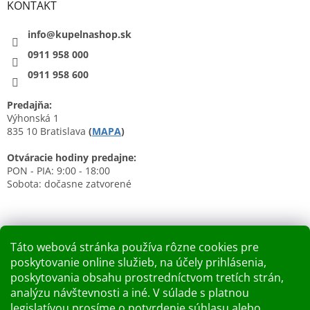
KONTAKT
info@kupelnashop.sk
0911 958 000
0911 958 600
Predajňa:
Výhonská 1
835 10 Bratislava
(
MAPA
)
Otváracie hodiny predajne:
PON - PIA: 9:00 - 18:00
Sobota: dočasne zatvorené
Táto webová stránka používa rôzne cookies pre
poskytovanie online služieb, na účely prihlásenia,
Nákupný košík
poskytovania obsahu prostredníctvom tretích strán,
analýzu návštevnosti a iné. V súlade s platnou
0
KS /
0 €
legislatívou prosíme o potvrdenie súhlasu alebo