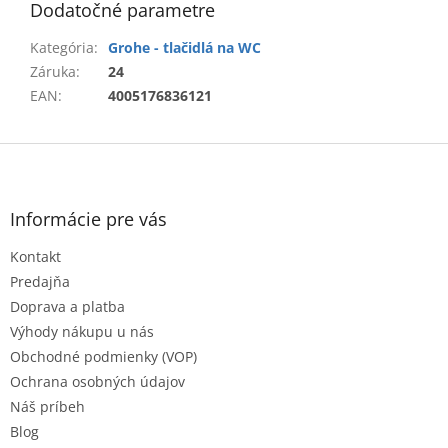
Dodatočné parametre
Kategória
:
Grohe - tlačidlá na WC
Záruka
:
24
EAN
:
4005176836121
Z
á
p
ä
Informácie pre vás
t
Kontakt
i
e
Predajňa
Doprava a platba
Výhody nákupu u nás
Obchodné podmienky (VOP)
Ochrana osobných údajov
Náš príbeh
Blog