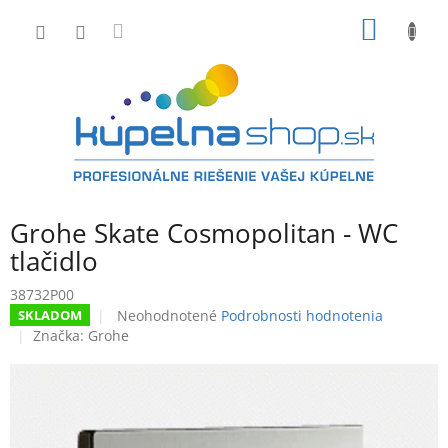
Prejsť
NÁKU
na
obsah
KOŠÍK
Grohe Skate Cosmopolitan - WC
tlačidlo
38732P00
Priemerné
Neohodnotené
Podrobnosti hodnotenia
SKLADOM
hodnotenie
Značka:
Grohe
produktu
je
0,0
z
5
hviezdičiek.