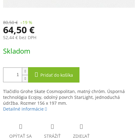
80,50 €
–19 %
64,50 €
52,44 € bez DPH
Jednotková
Skladom
cena:
Pridať do košíka
Tlačidlo Grohe Skate Cosmopolitan, matný chróm. Úsporná
technológia EcoJoy, odolný povrch StarLight, jednoduchá
údržba. Rozmer 156 x 197 mm.
Detailné informácie
OPÝTAŤ SA
STRÁŽIŤ
ZDIEĽAŤ