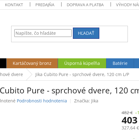
KONTAKT
PREDAJŇA
DOPRAVA A PLATBA
VÝHODY NÁ
HĽADAŤ
Kartáčovaný bronz
Úsporná kúpeľňa
Batérie
hové dvere
Jika Cubito Pure - sprchové dvere, 120 cm L/P
 Cubito Pure - sprchové dvere, 120 c
rné
notené
Podrobnosti hodnotenia
Značka:
Jika
enie
tu
482 €
–
403
327,64 
Jednotk