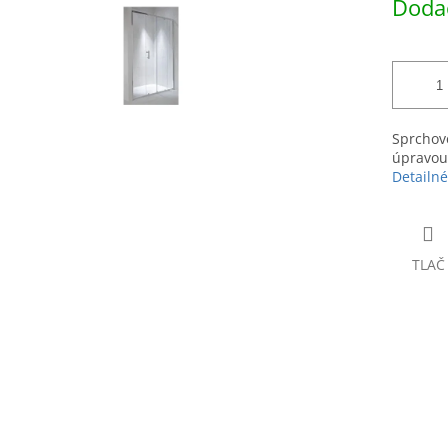
Dodac
čiek.
cena:
Sprchové
úpravou 
Detailné
TLAČ