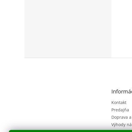
Z
á
p
ä
t
Informác
i
e
Kontakt
Predajňa
Doprava a
Výhody ná
Obchodné