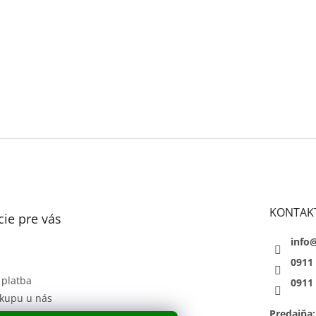
KONTAK
ie pre vás
info
0911
 platba
0911
kupu u nás
Predajňa:
 podmienky