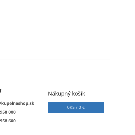
T
Nákupný košík
@kupelnashop.sk
0
KS /
0 €
 958 000
 958 600