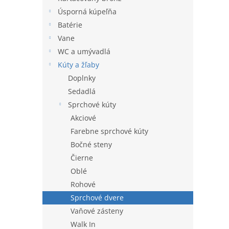
hviezdi
l
Úsporná kúpeľňa
Batérie
Vane
WC a umývadlá
Kúty a žľaby
Doplnky
Sedadlá
Sprchové kúty
Akciové
Farebne sprchové kúty
Bočné steny
Čierne
Oblé
Rohové
Sprchové dvere
Vaňové zásteny
Walk In