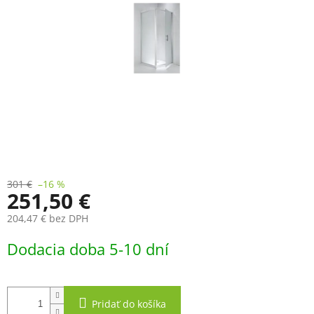
301 €
–16 %
251,50 €
204,47 € bez DPH
Jednotková
Dodacia doba 5-10 dní
cena:
Pridať do košíka