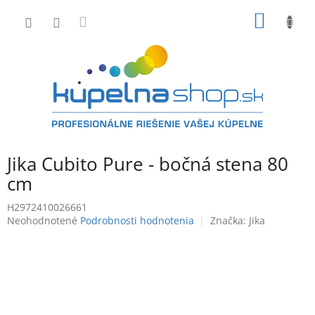
Prejsť
NÁKU
na
obsah
KOŠÍK
Jika Cubito Pure - bočná stena 80
cm
H2972410026661
Priemerné
Neohodnotené
Podrobnosti hodnotenia
Značka:
Jika
hodnotenie
produktu
je
0,0
z
5
hviezdičiek.