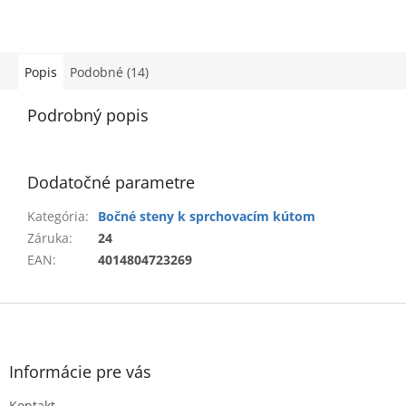
Popis
Podobné (14)
Podrobný popis
Dodatočné parametre
Kategória
:
Bočné steny k sprchovacím kútom
Záruka
:
24
EAN
:
4014804723269
Z
á
p
ä
Informácie pre vás
t
Kontakt