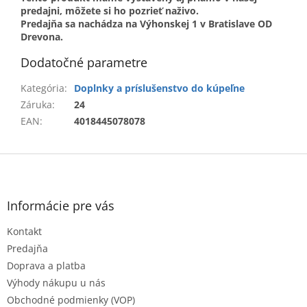
predajni, môžete si ho pozrieť naživo.
Predajňa sa nachádza na Výhonskej 1 v Bratislave OD
Drevona.
Dodatočné parametre
Kategória
:
Doplnky a príslušenstvo do kúpeľne
Záruka
:
24
EAN
:
4018445078078
Z
á
p
ä
Informácie pre vás
t
Kontakt
i
e
Predajňa
Doprava a platba
Výhody nákupu u nás
Obchodné podmienky (VOP)