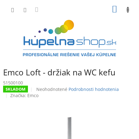
Prejsť
NÁKU
na
obsah
KOŠÍK
Emco Loft - držiak na WC kefu
51500100
Priemerné
Neohodnotené
Podrobnosti hodnotenia
SKLADOM
hodnotenie
Značka:
Emco
produktu
je
0,0
z
5
hviezdičiek.