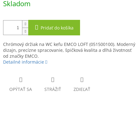
Skladom
cena:
Pridať do košíka
Chrómový držiak na WC kefu EMCO LOFT (051500100). Moderný
dizajn, precízne spracovanie, špičková kvalita a dlhá životnosť
od značky EMCO.
Detailné informácie
OPÝTAŤ SA
STRÁŽIŤ
ZDIEĽAŤ