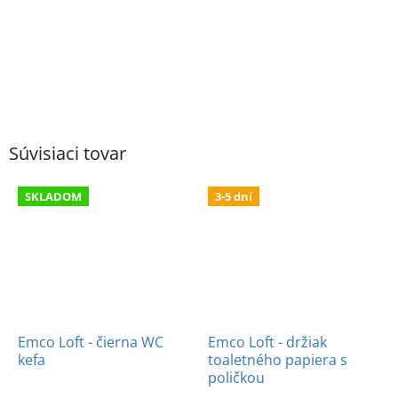
Súvisiaci tovar
SKLADOM
3-5 dní
Emco Loft - čierna WC
Emco Loft - držiak
kefa
toaletného papiera s
poličkou