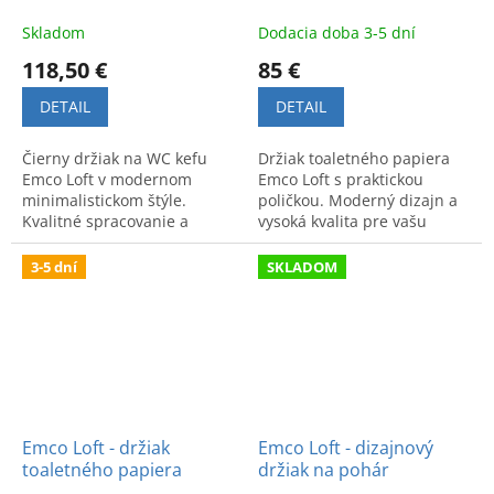
Skladom
Dodacia doba 3-5 dní
118,50 €
85 €
DETAIL
DETAIL
Čierny držiak na WC kefu
Držiak toaletného papiera
Emco Loft v modernom
Emco Loft s praktickou
minimalistickom štýle.
poličkou. Moderný dizajn a
Kvalitné spracovanie a
vysoká kvalita pre vašu
funkčný dizajn vhodný do
kúpeľňu. Štýlový a funkčný
každého interiéru kúpeľne.
doplnok v luxusnom
3-5 dní
SKLADOM
prevedení.
Emco Loft - držiak
Emco Loft - dizajnový
toaletného papiera
držiak na pohár