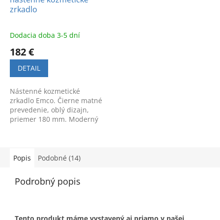
zrkadlo
Dodacia doba 3-5 dní
182 €
DETAIL
Nástenné kozmetické
zrkadlo Emco. Čierne matné
prevedenie, oblý dizajn,
priemer 180 mm. Moderný
vzhľad a komfort pri
každodennej hygiene.
Popis
Podobné (14)
Podrobný popis
Tento produkt máme vystavený aj priamo v našej