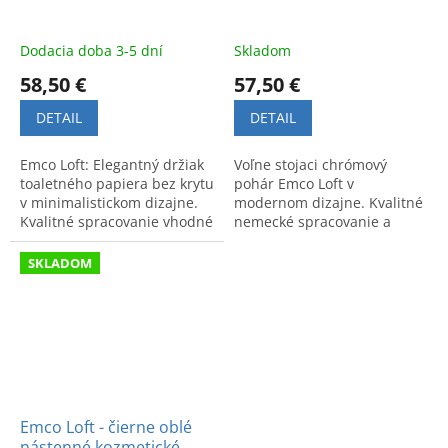
Dodacia doba 3-5 dní
Skladom
58,50 €
57,50 €
DETAIL
DETAIL
Emco Loft: Elegantný držiak
Voľne stojaci chrómový
toaletného papiera bez krytu
pohár Emco Loft v
v minimalistickom dizajne.
modernom dizajne. Kvalitné
Kvalitné spracovanie vhodné
nemecké spracovanie a
do modernej kúpeľne.
luxusný vzhľad vhodný do
každej štýlovej kúpeľne.
SKLADOM
Emco Loft - čierne oblé
nástenné kozmetické