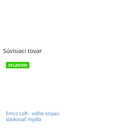
Súvisiaci tovar
SKLADOM
Emco Loft - voľne stojaci
dávkovač mydla