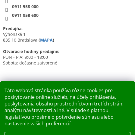
0911 958 000
0911 958 600
Predajňa:
Výhonská 1
835 10 Bratislava
(
MAPA
)
Otváracie hodiny predajne:
PON - PIA: 9:00 - 18:00
Sobota: dočasne zatvorené
Táto webová stránka používa rôzne cookies pre
poskytovanie online služieb, na účely prihlásenia,
Nákupný košík
poskytovania obsahu prostredníctvom tretích strán,
analýzu návštevnosti a iné. V súlade s platnou
0
KS /
0 €
legislatívou prosíme o potvrdenie súhlasu alebo
nastavenie vašich preferencií.
Vytvoril Shoptet