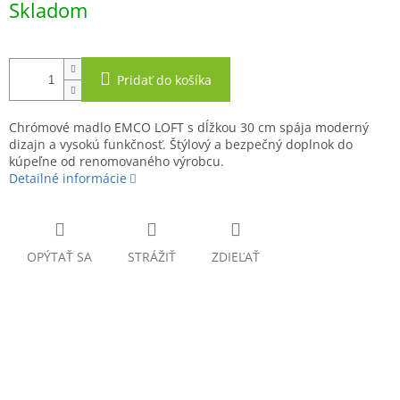
Skladom
cena:
Pridať do košíka
Chrómové madlo EMCO LOFT s dĺžkou 30 cm spája moderný
dizajn a vysokú funkčnosť. Štýlový a bezpečný doplnok do
kúpeľne od renomovaného výrobcu.
Detailné informácie
OPÝTAŤ SA
STRÁŽIŤ
ZDIEĽAŤ