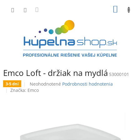
Prejsť
NÁKU
na
obsah
KOŠÍK
Emco Loft - držiak na mydlá
53000101
Priemerné
Neohodnotené
Podrobnosti hodnotenia
3-5 dní
hodnotenie
Značka:
Emco
produktu
je
0,0
z
5
hviezdičiek.