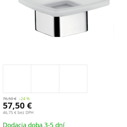
76,50 €
–24 %
57,50 €
46,75 € bez DPH
Jednotková
Dodacia doba 3-5 dní
cena: