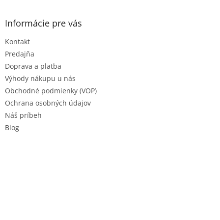
á
p
ä
Informácie pre vás
t
Kontakt
i
e
Predajňa
Doprava a platba
Výhody nákupu u nás
Obchodné podmienky (VOP)
Ochrana osobných údajov
Náš príbeh
Blog