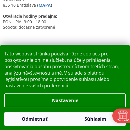
835 10 Bratislava
(
MAPA
)
Otváracie hodiny predajne:
PON - PIA: 9:00 - 18:00
Sobota: dočasne zatvorené
Táto webová stránka používa rôzne cookies pre
poskytovanie online služieb, na účely prihlásenia,
Nákupný košík
poskytovania obsahu prostredníctvom tretích strán,
analýzu návštevnosti a iné. V súlade s platnou
0
KS /
0 €
legislatívou prosíme o potvrdenie súhlasu alebo
nastavenie vašich preferencií.
Vytvoril Shoptet
Nastavenie
Dobry deň Chceme Vás informovať, že predajňa bude zatvorená
Copyright 2026
Kupelnashop.sk
. Všetky práva vyhradené.
v piatok 7.8.2026. Ďakujeme za pochopenie S pozdravom
Odmietnuť
Súhlasím
Upraviť nastavenie cookies
Zobraziť
KUPELNASHOP TEAM