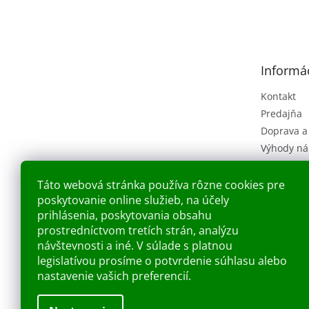
á
p
ä
t
Informác
i
e
Kontakt
Predajňa
Doprava a
Výhody ná
Obchodné
(VOP)
Táto webová stránka používa rôzne cookies pre
Ochrana o
poskytovanie online služieb, na účely
Náš príbe
prihlásenia, poskytovania obsahu
prostredníctvom tretích strán, analýzu
Blog
návštevnosti a iné. V súlade s platnou
legislatívou prosíme o potvrdenie súhlasu alebo
nastavenie vašich preferencií.