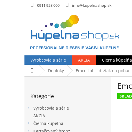
Prejsť
0911 958 000
info@kupelnashop.sk
na
obsah
Výrobcovia a série
AKCIA
Čierna kúpeľňa
Domov
Doplnky
Emco Loft - držiak na pohár
B
Emco
o
Preskočiť
č
Kategórie
kategórie
SKLA
n
ý
Výrobcovia a série
p
AKCIA
a
Čierna kúpeľňa
n
e
Kartáčovaný bronz