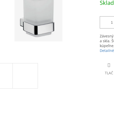
Skla
hviezdičiek.
cena:
Závesný
a skla. 
kúpeľne.
Detailné
TLAČ