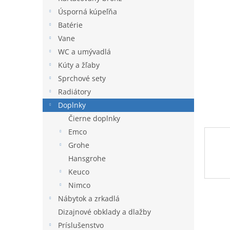
l
Úsporná kúpeľňa
Batérie
Vane
WC a umývadlá
Kúty a žľaby
Sprchové sety
Radiátory
Doplnky
Čierne doplnky
Emco
Grohe
Hansgrohe
Keuco
Nimco
Nábytok a zrkadlá
Dizajnové obklady a dlažby
Príslušenstvo