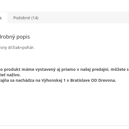
d a komfort pri
dennej hygiene.
s
Podobné (14)
robný popis
sny držiak+pohár.
o produkt máme vystavený aj priamo v našej predajni, môžete s
ieť naživo.
ajňa sa nachádza na Výhonskej 1 v Bratislave OD Drevona.