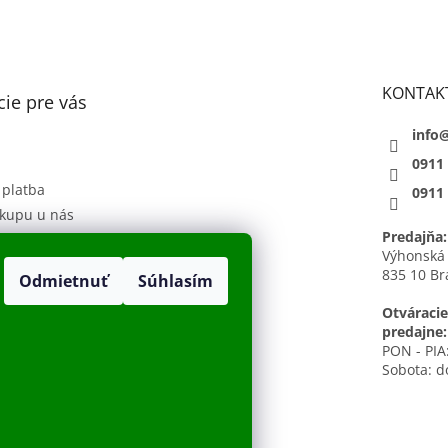
KONTAK
ie pre vás
info
0911
 platba
0911
kupu u nás
Predajňa:
 podmienky
Výhonská
835 10 Br
Odmietnuť
Súhlasím
sobných údajov
h
Otváracie
predajne:
PON - PIA:
Sobota: d