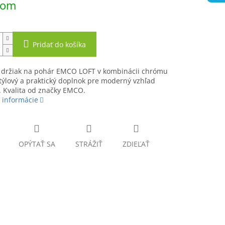
dom
Pridať do košíka
 držiak na pohár EMCO LOFT v kombinácii chrómu
Štýlový a praktický doplnok pre moderný vzhľad
 Kvalita od značky EMCO.
 informácie
OPÝTAŤ SA
STRÁŽIŤ
ZDIEĽAŤ