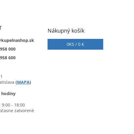
T
Nákupný košík
@kupelnashop.sk
0
KS /
0 €
 958 000
 958 600
 1
atislava
(
MAPA
)
 hodiny
 9:00 - 18:00
očasne zatvorené