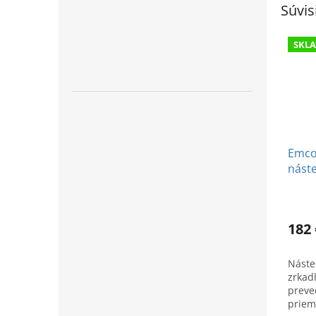
Súvis
SKL
Emco 
nást
zrkad
182 
Náste
zrkad
preve
priem