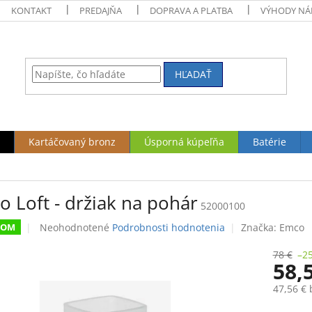
KONTAKT
PREDAJŇA
DOPRAVA A PLATBA
VÝHODY NÁ
HĽADAŤ
Kartáčovaný bronz
Úsporná kúpeľňa
Batérie
 Loft - držiak na pohár
52000100
Priemerné
Neohodnotené
Podrobnosti hodnotenia
Značka:
Emco
DOM
hodnotenie
produktu
78 €
–2
58,
je
0,0
47,56 €
z
5
Jednotk