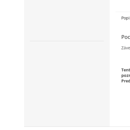
vzhľa
každo
Popi
Pod
Záve
Tent
pozr
Pred
Z