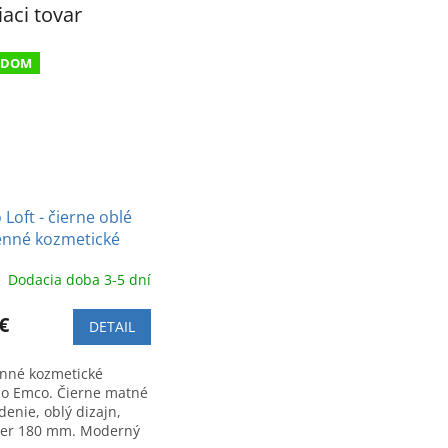
iaci tovar
ADOM
Loft - čierne oblé
enné kozmetické
lo
Dodacia doba 3-5 dní
€
DETAIL
nné kozmetické
lo Emco. Čierne matné
denie, oblý dizajn,
er 180 mm. Moderný