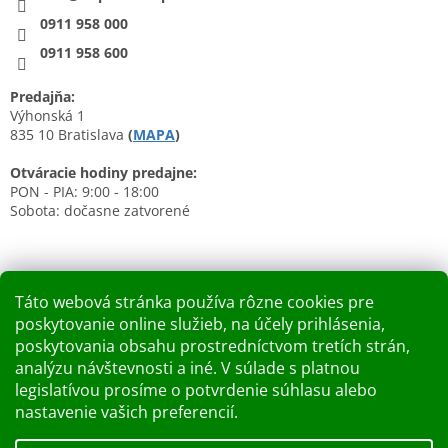
0911 958 000
0911 958 600
Predajňa:
Výhonská 1
835 10 Bratislava
(
MAPA
)
Otváracie hodiny predajne:
PON - PIA: 9:00 - 18:00
Sobota: dočasne zatvorené
Táto webová stránka používa rôzne cookies pre
poskytovanie online služieb, na účely prihlásenia,
Nákupný košík
poskytovania obsahu prostredníctvom tretích strán,
analýzu návštevnosti a iné. V súlade s platnou
0
KS /
0 €
legislatívou prosíme o potvrdenie súhlasu alebo
nastavenie vašich preferencií.