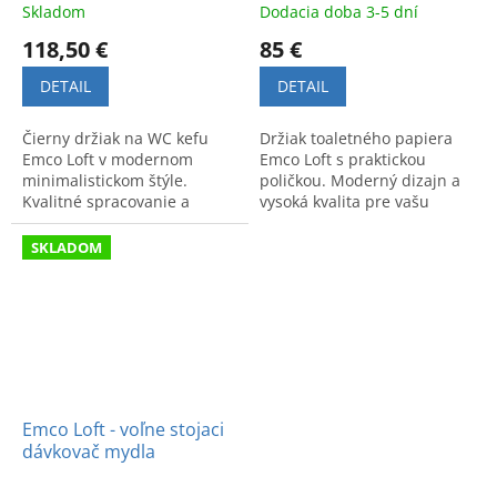
Skladom
Dodacia doba 3-5 dní
118,50 €
85 €
DETAIL
DETAIL
Čierny držiak na WC kefu
Držiak toaletného papiera
Emco Loft v modernom
Emco Loft s praktickou
minimalistickom štýle.
poličkou. Moderný dizajn a
Kvalitné spracovanie a
vysoká kvalita pre vašu
funkčný dizajn vhodný do
kúpeľňu. Štýlový a funkčný
každého interiéru kúpeľne.
doplnok v luxusnom
SKLADOM
prevedení.
Emco Loft - voľne stojaci
dávkovač mydla