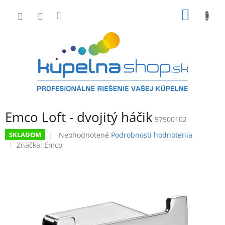
Prejsť
NÁKU
na
obsah
KOŠÍK
Emco Loft - dvojitý háčik
57500102
Priemerné
Neohodnotené
Podrobnosti hodnotenia
SKLADOM
hodnotenie
Značka:
Emco
produktu
je
0,0
z
5
hviezdičiek.