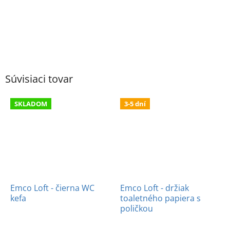
Súvisiaci tovar
SKLADOM
3-5 dní
Emco Loft - čierna WC
Emco Loft - držiak
kefa
toaletného papiera s
poličkou