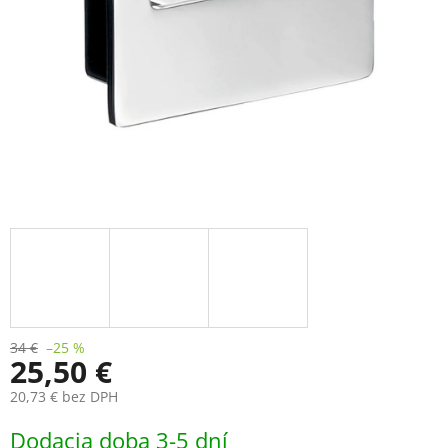
34 €
–25 %
25,50 €
20,73 € bez DPH
Jednotková
Dodacia doba 3-5 dní
cena: