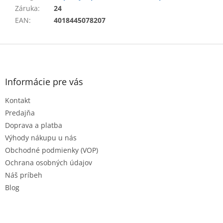
Záruka
:
24
EAN
:
4018445078207
Z
á
p
ä
Informácie pre vás
t
Kontakt
i
e
Predajňa
Doprava a platba
Výhody nákupu u nás
Obchodné podmienky (VOP)
Ochrana osobných údajov
Náš príbeh
Blog