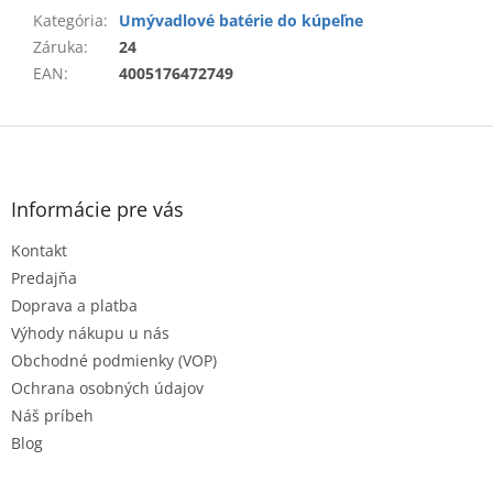
Kategória
:
Umývadlové batérie do kúpeľne
Záruka
:
24
EAN
:
4005176472749
Z
á
p
ä
Informácie pre vás
t
Kontakt
i
e
Predajňa
Doprava a platba
Výhody nákupu u nás
Obchodné podmienky (VOP)
Ochrana osobných údajov
Náš príbeh
Blog