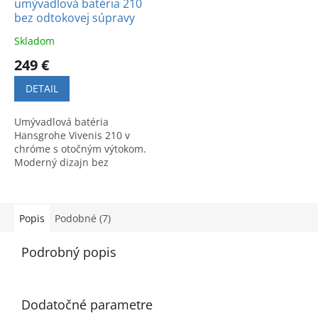
umývadlová batéria 210
bez odtokovej súpravy
Skladom
249 €
DETAIL
Umývadlová batéria
Hansgrohe Vivenis 210 v
chróme s otočným výtokom.
Moderný dizajn bez
odtokovej súpravy. Kód
produktu: 75032000.
Popis
Podobné (7)
Podrobný popis
Dodatočné parametre