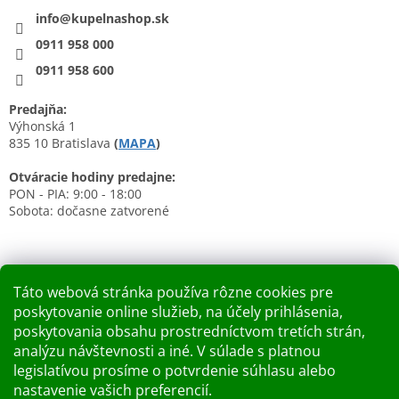
info@kupelnashop.sk
0911 958 000
0911 958 600
Predajňa:
Výhonská 1
835 10 Bratislava
(
MAPA
)
Otváracie hodiny predajne:
PON - PIA: 9:00 - 18:00
Sobota: dočasne zatvorené
Táto webová stránka používa rôzne cookies pre
poskytovanie online služieb, na účely prihlásenia,
Nákupný košík
poskytovania obsahu prostredníctvom tretích strán,
analýzu návštevnosti a iné. V súlade s platnou
0
KS /
0 €
legislatívou prosíme o potvrdenie súhlasu alebo
nastavenie vašich preferencií.