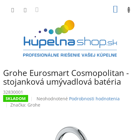
Prejsť
NÁKU
na
obsah
KOŠÍK
Grohe Eurosmart Cosmopolitan -
stojanková umývadlová batéria
32830001
Priemerné
Neohodnotené
Podrobnosti hodnotenia
SKLADOM
hodnotenie
Značka:
Grohe
produktu
je
0,0
z
5
hviezdičiek.