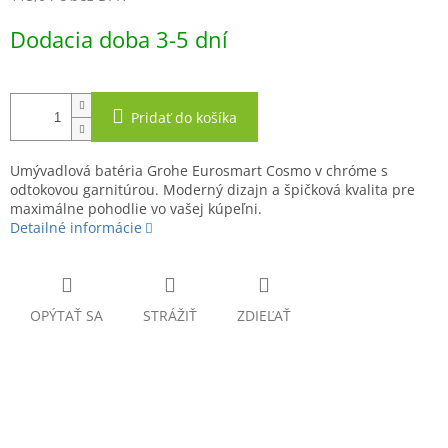
Jednotková
Dodacia doba 3-5 dní
cena:
Pridať do košíka
Umývadlová batéria Grohe Eurosmart Cosmo v chróme s
odtokovou garnitúrou. Moderný dizajn a špičková kvalita pre
maximálne pohodlie vo vašej kúpeľni.
Detailné informácie
OPÝTAŤ SA
STRÁŽIŤ
ZDIEĽAŤ