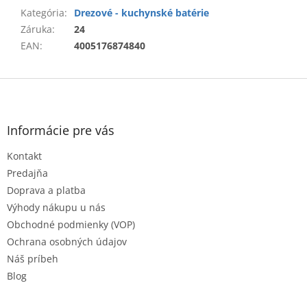
Kategória
:
Drezové - kuchynské batérie
Záruka
:
24
EAN
:
4005176874840
Z
á
p
ä
Informácie pre vás
t
Kontakt
i
e
Predajňa
Doprava a platba
Výhody nákupu u nás
Obchodné podmienky (VOP)
Ochrana osobných údajov
Náš príbeh
Blog