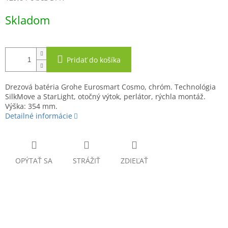
Jednotková
Skladom
cena:
Pridať do košíka
Drezová batéria Grohe Eurosmart Cosmo, chróm. Technológia
SilkMove a StarLight, otočný výtok, perlátor, rýchla montáž.
Výška: 354 mm.
Detailné informácie
OPÝTAŤ SA
STRÁŽIŤ
ZDIEĽAŤ