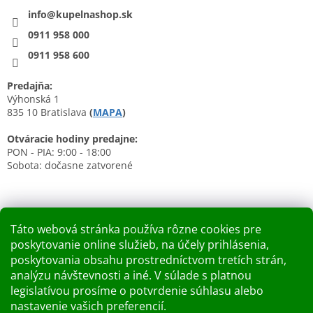
info@kupelnashop.sk
0911 958 000
0911 958 600
Predajňa:
Výhonská 1
835 10 Bratislava
(
MAPA
)
Otváracie hodiny predajne:
PON - PIA: 9:00 - 18:00
Sobota: dočasne zatvorené
Táto webová stránka používa rôzne cookies pre
poskytovanie online služieb, na účely prihlásenia,
Nákupný košík
poskytovania obsahu prostredníctvom tretích strán,
analýzu návštevnosti a iné. V súlade s platnou
0
KS /
0 €
legislatívou prosíme o potvrdenie súhlasu alebo
nastavenie vašich preferencií.