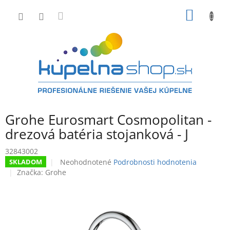
Prejsť
NÁKU
na
obsah
KOŠÍK
Grohe Eurosmart Cosmopolitan -
drezová batéria stojanková - J
32843002
Priemerné
Neohodnotené
Podrobnosti hodnotenia
SKLADOM
hodnotenie
Značka:
Grohe
produktu
je
0,0
z
5
hviezdičiek.