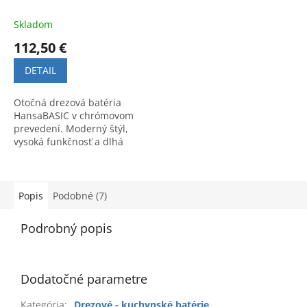
Skladom
112,50 €
DETAIL
Otočná drezová batéria
HansaBASIC v chrómovom
prevedení. Moderný štýl,
vysoká funkčnosť a dlhá
životnosť. Kód výrobku:
55482203.
Popis
Podobné (7)
Podrobný popis
Dodatočné parametre
Kategória
:
Drezové - kuchynské batérie