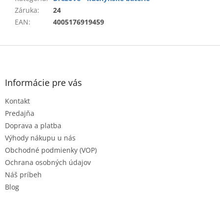
Záruka
:
24
EAN
:
4005176919459
Z
á
p
ä
Informácie pre vás
t
Kontakt
i
e
Predajňa
Doprava a platba
Výhody nákupu u nás
Obchodné podmienky (VOP)
Ochrana osobných údajov
Náš príbeh
Blog