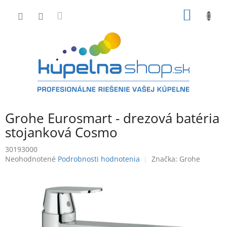
Prejsť
NÁKU
na
obsah
KOŠÍK
Grohe Eurosmart - drezová batéria
stojanková Cosmo
30193000
Priemerné
Neohodnotené
Podrobnosti hodnotenia
Značka:
Grohe
hodnotenie
produktu
je
0,0
z
5
hviezdičiek.