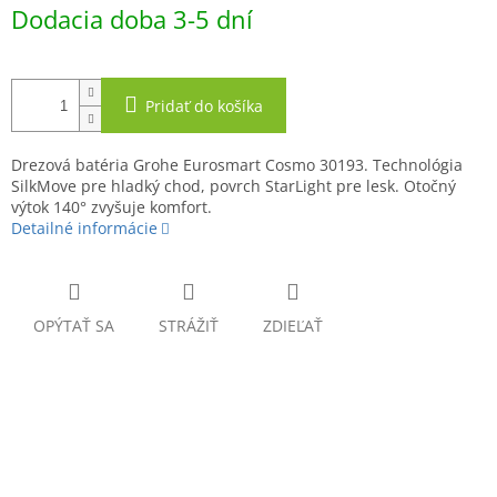
Jednotková
Dodacia doba 3-5 dní
cena:
Pridať do košíka
Drezová batéria Grohe Eurosmart Cosmo 30193. Technológia
SilkMove pre hladký chod, povrch StarLight pre lesk. Otočný
výtok 140° zvyšuje komfort.
Detailné informácie
OPÝTAŤ SA
STRÁŽIŤ
ZDIEĽAŤ