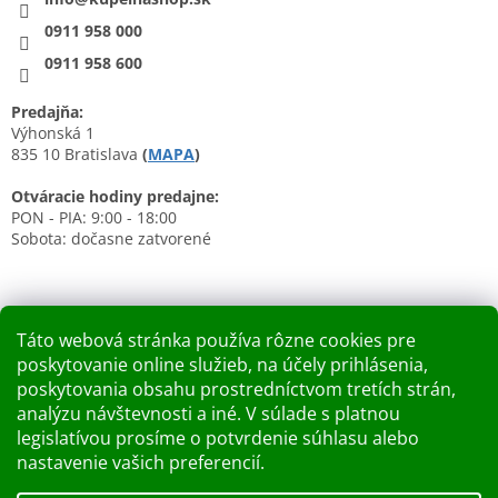
0911 958 000
0911 958 600
Predajňa:
Výhonská 1
835 10 Bratislava
(
MAPA
)
Otváracie hodiny predajne:
PON - PIA: 9:00 - 18:00
Sobota: dočasne zatvorené
Táto webová stránka používa rôzne cookies pre
poskytovanie online služieb, na účely prihlásenia,
Nákupný košík
poskytovania obsahu prostredníctvom tretích strán,
analýzu návštevnosti a iné. V súlade s platnou
0
KS /
0 €
legislatívou prosíme o potvrdenie súhlasu alebo
nastavenie vašich preferencií.