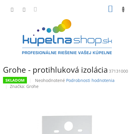
Prejsť
NÁKU
na
obsah
KOŠÍK
Grohe - protihluková izolácia
37131000
Priemerné
Neohodnotené
Podrobnosti hodnotenia
SKLADOM
hodnotenie
Značka:
Grohe
produktu
je
0,0
z
5
hviezdičiek.