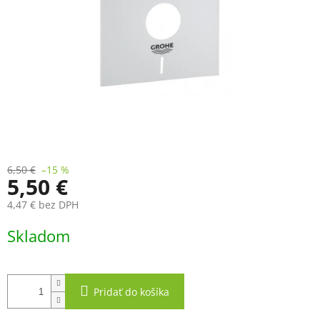
6,50 €
–15 %
5,50 €
4,47 € bez DPH
Jednotková
Skladom
cena:
Pridať do košíka