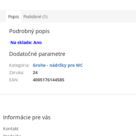
Popis
Podobné (1)
Podrobný popis
Na sklade: Ano
Dodatočné parametre
Kategória
:
Grohe - nádržky pre WC
Záruka
:
24
EAN
:
4005176144585
Z
á
p
ä
Informácie pre vás
t
Kontakt
i