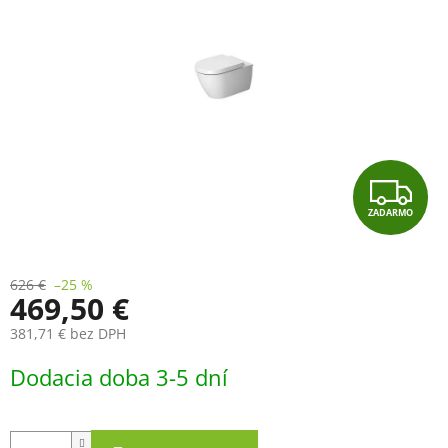
Z
ZADARMO
A
D
626 €
–25 %
469,50 €
A
381,71 € bez DPH
R
Jednotková
Dodacia doba 3-5 dní
cena:
M
O