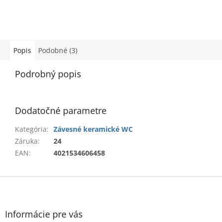
Popis
Podobné (3)
Podrobný popis
Dodatočné parametre
Kategória
:
Závesné keramické WC
Záruka
:
24
EAN
:
4021534606458
Z
á
p
ä
Informácie pre vás