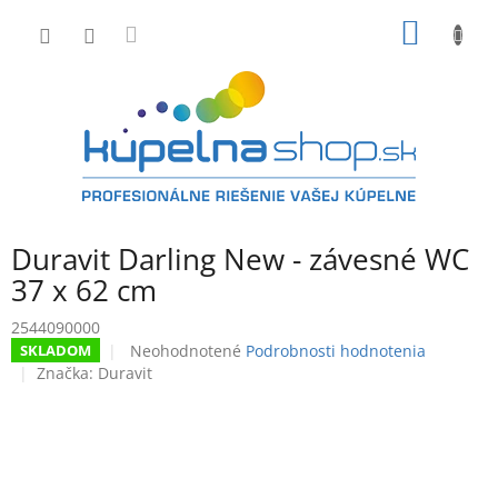
Prejsť
NÁKU
na
obsah
KOŠÍK
Duravit Darling New - závesné WC
37 x 62 cm
2544090000
Priemerné
Neohodnotené
Podrobnosti hodnotenia
SKLADOM
hodnotenie
Značka:
Duravit
produktu
je
0,0
z
5
hviezdičiek.