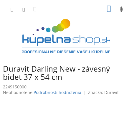
Prejsť
NÁKU
na
obsah
KOŠÍK
Duravit Darling New - závesný
bidet 37 x 54 cm
2249150000
Priemerné
Neohodnotené
Podrobnosti hodnotenia
Značka:
Duravit
hodnotenie
produktu
je
0,0
z
5
hviezdičiek.