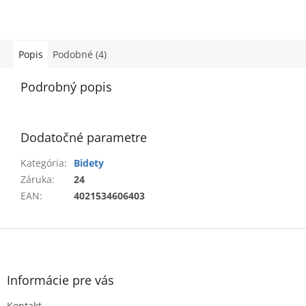
Popis
Podobné (4)
Podrobný popis
Dodatočné parametre
Kategória
:
Bidety
Záruka
:
24
EAN
:
4021534606403
Z
á
p
ä
Informácie pre vás
t
Kontakt