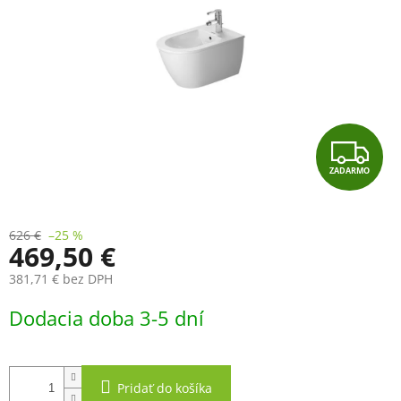
Z
ZADARMO
A
D
626 €
–25 %
469,50 €
A
381,71 € bez DPH
R
Jednotková
Dodacia doba 3-5 dní
cena:
M
O
Pridať do košíka