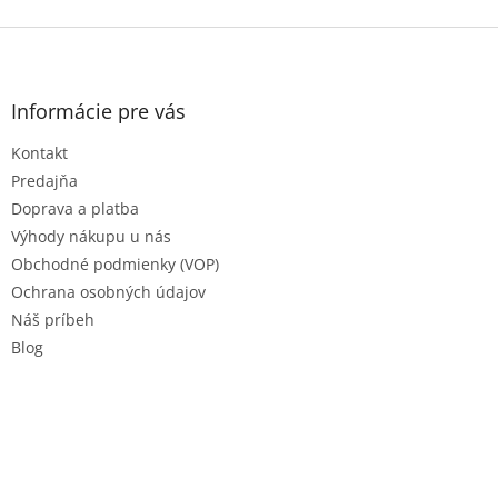
Z
á
p
ä
Informácie pre vás
t
Kontakt
i
e
Predajňa
Doprava a platba
Výhody nákupu u nás
Obchodné podmienky (VOP)
Ochrana osobných údajov
Náš príbeh
Blog