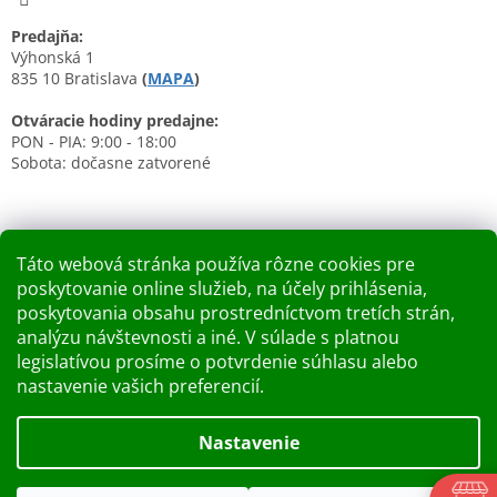
Predajňa:
Výhonská 1
835 10 Bratislava
(
MAPA
)
Otváracie hodiny predajne:
PON - PIA: 9:00 - 18:00
Sobota: dočasne zatvorené
Táto webová stránka používa rôzne cookies pre
poskytovanie online služieb, na účely prihlásenia,
Nákupný košík
poskytovania obsahu prostredníctvom tretích strán,
analýzu návštevnosti a iné. V súlade s platnou
0
KS /
0 €
legislatívou prosíme o potvrdenie súhlasu alebo
nastavenie vašich preferencií.
Vytvoril Shoptet
Nastavenie
Dobry deň Chceme Vás informovať, že predajňa bude zatvorená
Copyright 2026
Kupelnashop.sk
. Všetky práva vyhradené.