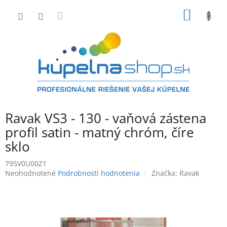
Prejsť
NÁKU
na
obsah
KOŠÍK
Ravak VS3 - 130 - vaňová zástena
profil satin - matný chróm, číre
sklo
795V0U00Z1
Priemerné
Neohodnotené
Podrobnosti hodnotenia
Značka:
Ravak
hodnotenie
produktu
je
0,0
z