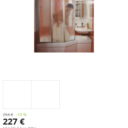
5
hviezdičiek.
254 €
–10 %
227 €