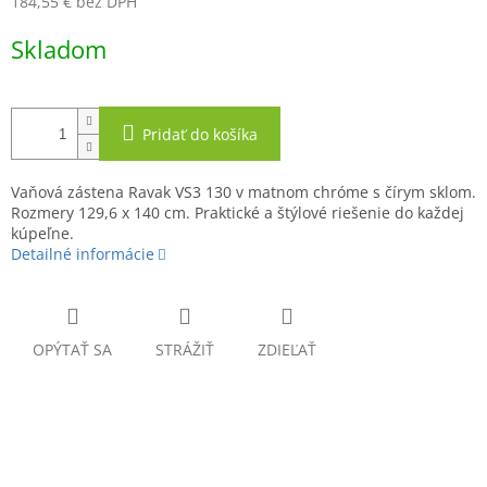
184,55 € bez DPH
Jednotková
Skladom
cena:
Pridať do košíka
Vaňová zástena Ravak VS3 130 v matnom chróme s čírym sklom.
Rozmery 129,6 x 140 cm. Praktické a štýlové riešenie do každej
kúpeľne.
Detailné informácie
OPÝTAŤ SA
STRÁŽIŤ
ZDIEĽAŤ