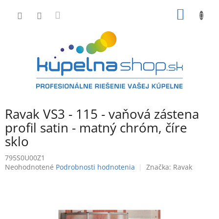
Prejsť
NÁKU
na
obsah
KOŠÍK
Ravak VS3 - 115 - vaňová zástena
profil satin - matný chróm, číre
sklo
795S0U00Z1
Priemerné
Neohodnotené
Podrobnosti hodnotenia
Značka:
Ravak
hodnotenie
produktu
je
0,0
z