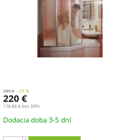
5
hviezdičiek.
246 €
–10 %
220 €
178,86 € bez DPH
Jednotková
Dodacia doba 3-5 dní
cena: