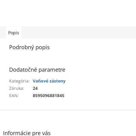
Popis
Podrobný popis
Dodatočné parametre
Kategória
:
Vaňové zásteny
Záruka
:
24
EAN
:
8595096881845
Z
á
p
ä
Informácie pre vás